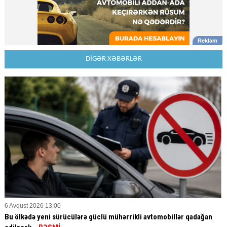
DİGƏR XƏBƏRLƏR
6 Avqust 2026 13:00
Bu ölkədə yeni sürücülərə güclü mühərrikli avtomobillər qadağan