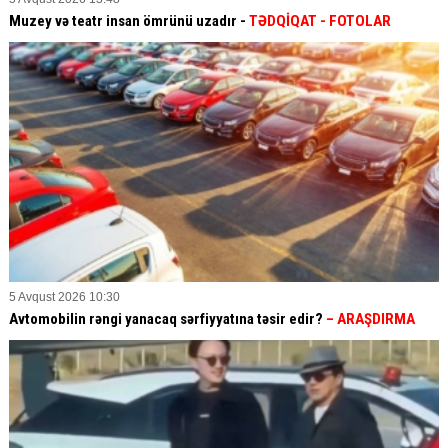
Muzey və teatr insan ömrünü uzadır -
TƏDQİQAT
- FOTOLAR
5 Avqust 2026 10:30
Avtomobilin rəngi yanacaq sərfiyyatına təsir edir?
– ARAŞDIRMA