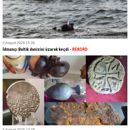
5 Avqust 2026 15:30
İdmançı Baltik dənizini üzərək keçdi -
REKORD
5 Avqust 2026 13:48