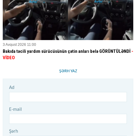
3 Avqust 2026 11:00
Bakıda təcili yardım sürücüsünün çətin anları belə GÖRÜNTÜLƏNDİ
-
VİDEO
ŞƏRH YAZ
Ad
E-mail
Şərh