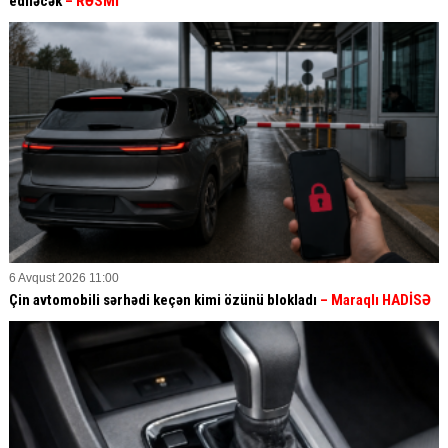
ediləcək
– RƏSMİ
6 Avqust 2026 11:00
Çin avtomobili sərhədi keçən kimi özünü blokladı
– Maraqlı HADİSƏ