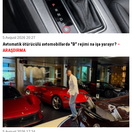
5 Avqust 2026 20:27
Avtomatik ötürücülü avtomobillərdə "B" rejimi nə işə yarayır?
–
ARAŞDIRMA
5 Avqust 2026 17:24