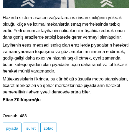
Hazırda sistem əsasən vağzallarda və insan sıxlığının yüksək
olduğu küçə və ictimai məkanlarda sınaq mərhələsində tətbiq
edilir. Yerli qurumlar layihənin nəticələrini müşahidə edərək onun
daha geniş ərazilərdə tətbiqi barədə qərar verməyi planlaşdırır.
Layihənin əsas məqsədi sıxlıq olan ərazilərdə piyadaların hərəkəti
zamanı yaranan toqquşma və gözləmələri minimuma endirmək,
gediş-gəlişi daha axıcı və nizamlı təşkil etmək, eyni zamanda
bütün kateqoriyadan olan piyadalar üçün daha rahat və təhlükəsiz
hərəkət mühiti yaratmaqdır.
Mütəxəssislərin fikrincə, bu cür bölgü xüsusilə metro stansiyaları,
ticarət mərkəzləri və şəhər mərkəzlərində piyadaların hərəkət
səmərəliliyini əhəmiyyətli dərəcədə artıra bilər.
Eltac Zülfüqaroğlu
Oxunub
: 488
piyada
sürət
zolaq