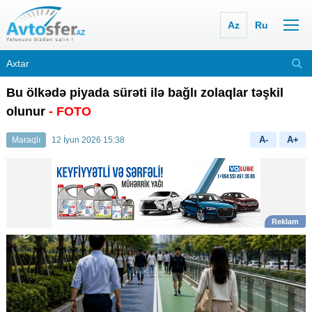
Az
Ru
Bu ölkədə piyada sürəti ilə bağlı zolaqlar təşkil
olunur
- FOTO
A-
A+
Maraqlı
12 İyun 2026 15:38