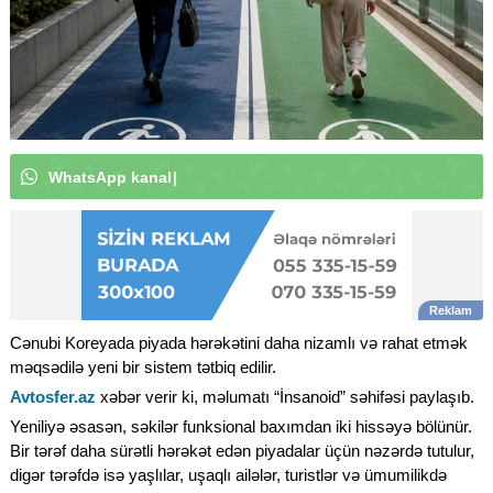
W
h
a
t
s
A
p
p
k
a
n
a
l
ı
m
ı
z
a
a
b
u
n
ə
o
l
u
n
|
Cənubi Koreyada piyada hərəkətini daha nizamlı və rahat etmək
məqsədilə yeni bir sistem tətbiq edilir.
Avtosfer.az
xəbər verir ki, məlumatı “İnsanoid” səhifəsi paylaşıb.
Yeniliyə əsasən, səkilər funksional baxımdan iki hissəyə bölünür.
Bir tərəf daha sürətli hərəkət edən piyadalar üçün nəzərdə tutulur,
digər tərəfdə isə yaşlılar, uşaqlı ailələr, turistlər və ümumilikdə