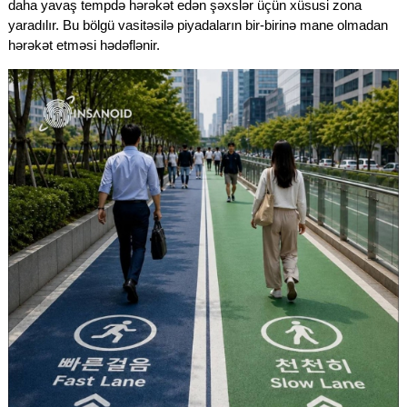
daha yavaş tempdə hərəkət edən şəxslər üçün xüsusi zona
yaradılır. Bu bölgü vasitəsilə piyadaların bir-birinə mane olmadan
hərəkət etməsi hədəflənir.