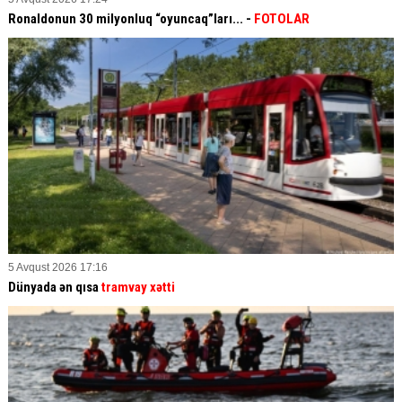
Ronaldonun 30 milyonluq “oyuncaq”ları... -
FOTOLAR
5 Avqust 2026 17:16
Dünyada ən qısa
tramvay xətti