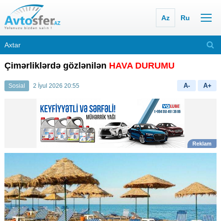
Az
Ru
Çimərliklərdə gözlənilən
HAVA DURUMU
A-
A+
Sosial
2 İyul 2026 20:55