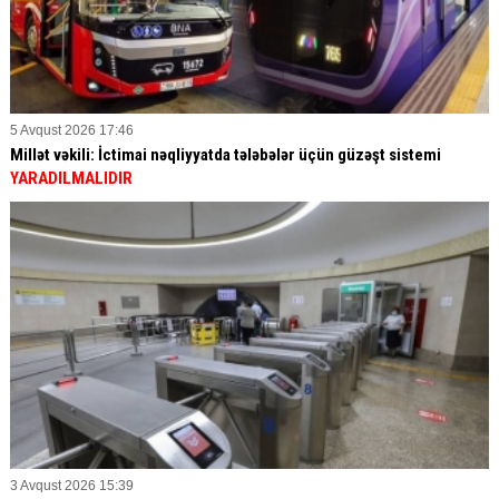
5 Avqust 2026 17:46
Millət vəkili: İctimai nəqliyyatda tələbələr üçün güzəşt sistemi
YARADILMALIDIR
3 Avqust 2026 15:39