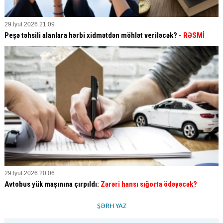
29 İyul 2026 21:09
Peşə təhsili alanlara hərbi xidmətdən möhlət veriləcək?
- RƏSMİ
29 İyul 2026 20:06
Avtobus yük maşınına çırpıldı:
Zərəri hansı sığorta ödəyəcək?
ŞƏRH YAZ