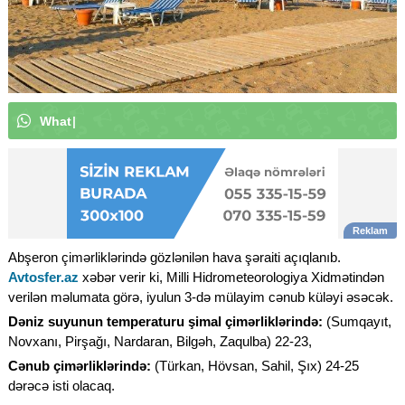
W
h
a
t
s
A
p
p
k
a
n
a
l
ı
m
ı
z
a
a
b
u
n
|
Abşeron çimərliklərində gözlənilən hava şəraiti açıqlanıb.
Avtosfer.az
xəbər verir ki, Milli Hidrometeorologiya Xidmətindən
verilən məlumata görə, iyulun 3-də mülayim cənub küləyi əsəcək.
Dəniz suyunun temperaturu şimal çimərliklərində:
(Sumqayıt,
Novxanı, Pirşağı, Nardaran, Bilgəh, Zaqulba) 22-23,
Cənub çimərliklərində:
(Türkan, Hövsan, Sahil, Şıx) 24-25
dərəcə isti olacaq.