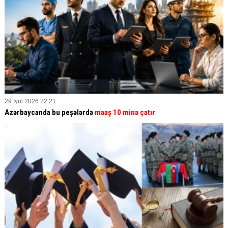
29 İyul 2026 22:21
Azərbaycanda bu peşələrdə
maaş 10 minə çatır