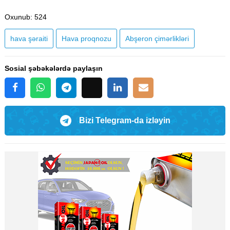
Oxunub
: 524
hava şəraiti
Hava proqnozu
Abşeron çimərlikləri
Sosial şəbəkələrdə paylaşın
Bizi Telegram-da izləyin