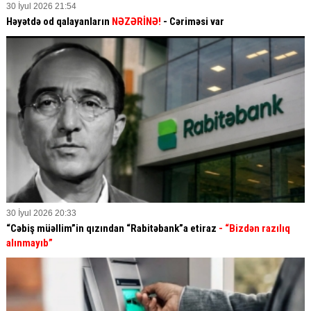
30 İyul 2026 21:54
Həyətdə od qalayanların
NƏZƏRİNƏ!
- Cəriməsi var
30 İyul 2026 20:33
“Cəbiş müəllim”in qızından “Rabitəbank”a etiraz
- “Bizdən razılıq
alınmayıb”