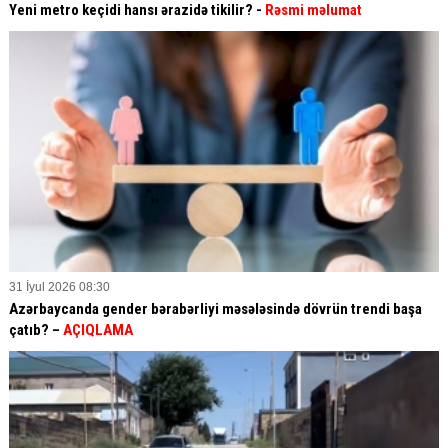
Yeni metro keçidi hansı ərazidə tikilir? -
Rəsmi məlumat
31 İyul 2026 08:30
Azərbaycanda gender bərabərliyi məsələsində dövrün trendi başa
çatıb? –
AÇIQLAMA