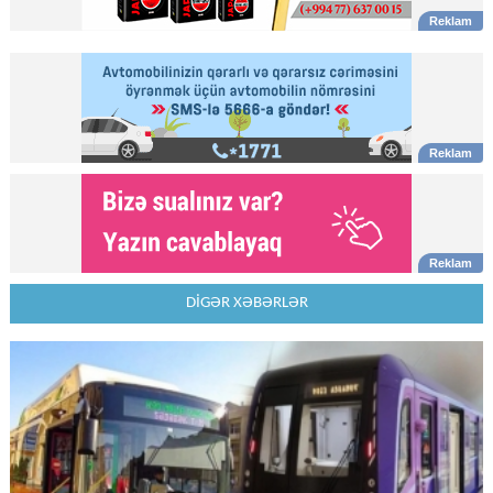
DİGƏR XƏBƏRLƏR