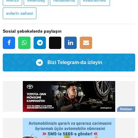
evlərin sahəsi
Sosial şəbəkələrdə paylaşın
Bizi Telegram-da izləyin