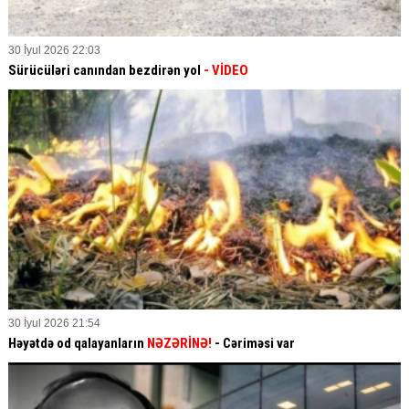
30 İyul 2026 22:03
Sürücüləri canından bezdirən yol
- VİDEO
30 İyul 2026 21:54
Həyətdə od qalayanların
NƏZƏRİNƏ!
- Cəriməsi var