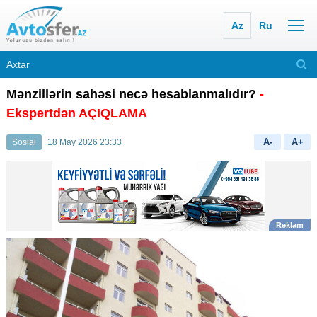
Az
Ru
Mənzillərin sahəsi necə hesablanmalıdır?
-
Ekspertdən AÇIQLAMA
A-
A+
Sosial
18 May 2026 23:33