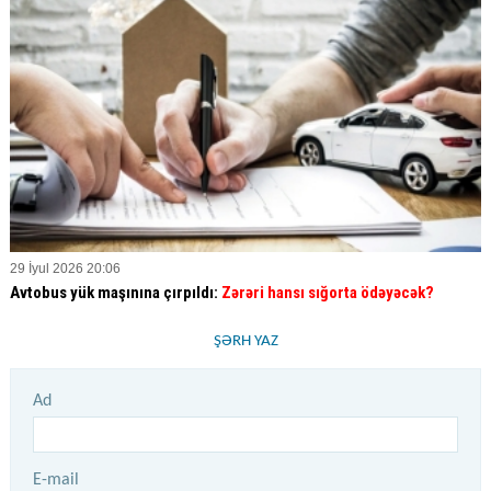
29 İyul 2026 20:06
Avtobus yük maşınına çırpıldı:
Zərəri hansı sığorta ödəyəcək?
ŞƏRH YAZ
Ad
E-mail