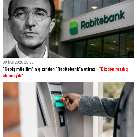
30 İyul 2026 20:33
“Cəbiş müəllim”in qızından “Rabitəbank”a etiraz
- “Bizdən razılıq
alınmayıb”