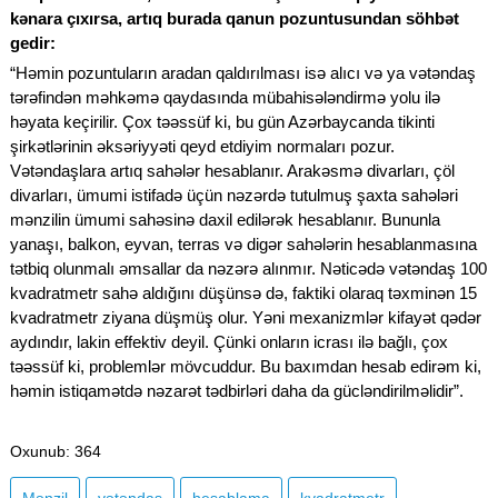
kənara çıxırsa, artıq burada qanun pozuntusundan söhbət
gedir:
“Həmin pozuntuların aradan qaldırılması isə alıcı və ya vətəndaş
tərəfindən məhkəmə qaydasında mübahisələndirmə yolu ilə
həyata keçirilir. Çox təəssüf ki, bu gün Azərbaycanda tikinti
şirkətlərinin əksəriyyəti qeyd etdiyim normaları pozur.
Vətəndaşlara artıq sahələr hesablanır. Arakəsmə divarları, çöl
divarları, ümumi istifadə üçün nəzərdə tutulmuş şaxta sahələri
mənzilin ümumi sahəsinə daxil edilərək hesablanır. Bununla
yanaşı, balkon, eyvan, terras və digər sahələrin hesablanmasına
tətbiq olunmalı əmsallar da nəzərə alınmır. Nəticədə vətəndaş 100
kvadratmetr sahə aldığını düşünsə də, faktiki olaraq təxminən 15
kvadratmetr ziyana düşmüş olur. Yəni mexanizmlər kifayət qədər
aydındır, lakin effektiv deyil. Çünki onların icrası ilə bağlı, çox
təəssüf ki, problemlər mövcuddur. Bu baxımdan hesab edirəm ki,
həmin istiqamətdə nəzarət tədbirləri daha da gücləndirilməlidir”.
Oxunub
: 364
Mənzil
vətəndaş
hesablama
kvadratmetr