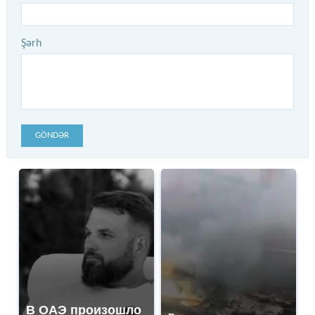
Şərh
GÖNDƏR
В ОАЭ произошло