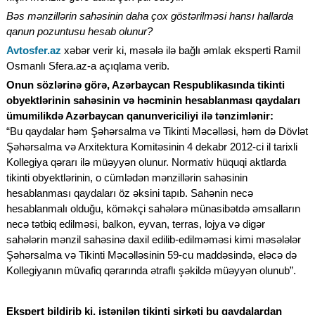
Bəs mənzillərin sahəsinin daha çox göstərilməsi hansı hallarda
qanun pozuntusu hesab olunur?
Avtosfer.az
xəbər verir ki, məsələ ilə bağlı əmlak eksperti Ramil
Osmanlı Sfera.az-a açıqlama verib.
Onun sözlərinə görə, Azərbaycan Respublikasında tikinti
obyektlərinin sahəsinin və həcminin hesablanması qaydaları
ümumilikdə Azərbaycan qanunvericiliyi ilə tənzimlənir:
“Bu qaydalar həm Şəhərsalma və Tikinti Məcəlləsi, həm də Dövlət
Şəhərsalma və Arxitektura Komitəsinin 4 dekabr 2012-ci il tarixli
Kollegiya qərarı ilə müəyyən olunur. Normativ hüquqi aktlarda
tikinti obyektlərinin, o cümlədən mənzillərin sahəsinin
hesablanması qaydaları öz əksini tapıb. Sahənin necə
hesablanmalı olduğu, köməkçi sahələrə münasibətdə əmsalların
necə tətbiq edilməsi, balkon, eyvan, terras, lojya və digər
sahələrin mənzil sahəsinə daxil edilib-edilməməsi kimi məsələlər
Şəhərsalma və Tikinti Məcəlləsinin 59-cu maddəsində, eləcə də
Kollegiyanın müvafiq qərarında ətraflı şəkildə müəyyən olunub”.
Ekspert bildirib ki, istənilən tikinti şirkəti bu qaydalardan