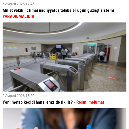
5 Avqust 2026 17:46
Millət vəkili: İctimai nəqliyyatda tələbələr üçün güzəşt sistemi
YARADILMALIDIR
3 Avqust 2026 15:39
Yeni metro keçidi hansı ərazidə tikilir? -
Rəsmi məlumat