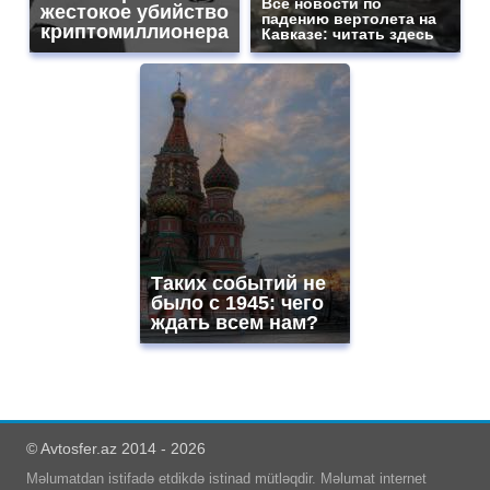
Все новости по
жестокое убийство
падению вертолета на
криптомиллионера
Кавказе: читать здесь
Таких событий не
было с 1945: чего
ждать всем нам?
© Avtosfer.az 2014 - 2026
Məlumatdan istifadə etdikdə istinad mütləqdir. Məlumat internet