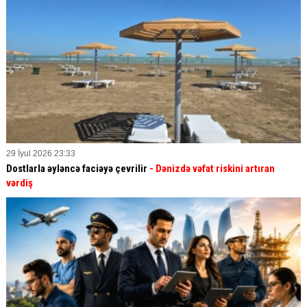
29 İyul 2026 23:33
Dostlarla əyləncə faciəyə çevrilir
- Dənizdə vəfat riskini artıran
vərdiş