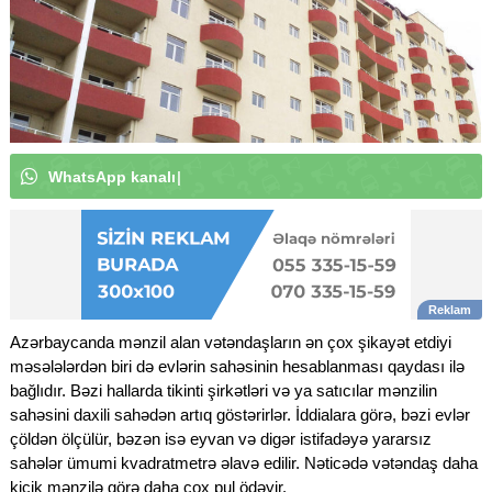
W
h
a
t
s
A
p
p
k
a
n
a
l
ı
m
ı
z
a
a
b
u
n
ə
o
l
u
n
|
Azərbaycanda mənzil alan vətəndaşların ən çox şikayət etdiyi
məsələlərdən biri də evlərin sahəsinin hesablanması qaydası ilə
bağlıdır. Bəzi hallarda tikinti şirkətləri və ya satıcılar mənzilin
sahəsini daxili sahədən artıq göstərirlər. İddialara görə, bəzi evlər
çöldən ölçülür, bəzən isə eyvan və digər istifadəyə yararsız
sahələr ümumi kvadratmetrə əlavə edilir. Nəticədə vətəndaş daha
kiçik mənzilə görə daha çox pul ödəyir.