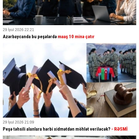
29 İyul 2026 22:21
Azərbaycanda bu peşələrdə
maaş 10 minə çatır
29 İyul 2026 21:09
Peşə təhsili alanlara hərbi xidmətdən möhlət veriləcək?
- RƏSMİ