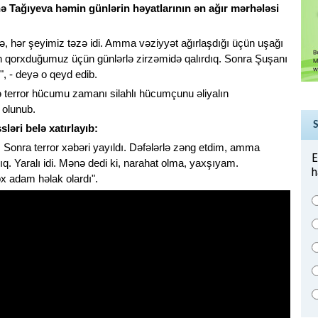
ə Tağıyeva həmin günlərin həyatlarının ən ağır mərhələsi
ə, hər şeyimiz təzə idi. Amma vəziyyət ağırlaşdığı üçün uşağı
 qorxduğumuz üçün günlərlə zirzəmidə qalırdıq. Sonra Şuşanı
", - deyə o qeyd edib.
ə terror hücumu zamanı silahlı hücumçunu əliyalın
 olunub.
əri belə xatırlayıb:
Sonra terror xəbəri yayıldı. Dəfələrlə zəng etdim, amma
E
q. Yaralı idi. Mənə dedi ki, narahat olma, yaxşıyam.
h
 adam həlak olardı".