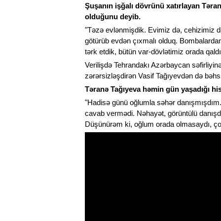
Şuşanın işğalı dövrünü xatırlayan Təran
olduğunu deyib.
"Təzə evlənmişdik. Evimiz də, cehizimiz d
götürüb evdən çıxmalı olduq. Bombalardan
tərk etdik, bütün var-dövlətimiz orada qaldı
Verilişdə Tehrandakı Azərbaycan səfirliyin
zərərsizləşdirən Vasif Tağıyevdən də bəhs
Təranə Tağıyeva həmin gün yaşadığı hissl
"Hadisə günü oğlumla səhər danışmışdım. 
cavab vermədi. Nəhayət, görüntülü danışdı
Düşünürəm ki, oğlum orada olmasaydı, çox