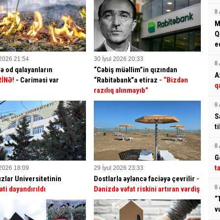
8 
M
Q
e
 2026 21:54
30 İyul 2026 20:33
8 
ə od qalayanların
“Cəbiş müəllim”in qızından
A
İNƏ!
- Cəriməsi var
“Rabitəbank”a etiraz
- “Bizdən
q
razılıq alınmayıb”
8 
S
t
8 
G
t
 2026 18:09
29 İyul 2026 23:33
ızlar Universitetinin
Dostlarla əyləncə faciəyə çevrilir
-
əti dayandırıldı
Dənizdə vəfat riskini artıran vərdiş
8 
“
v