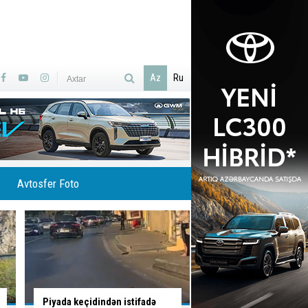
Az
Ru
Avtosfer Foto
Taksidən pul və bank kartları
Sumqayıtda avtomobi