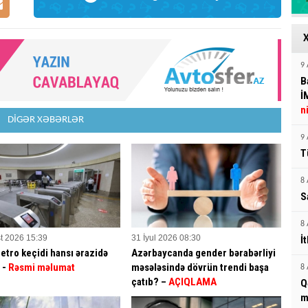
9 
B
İ
n
DİGƏR XƏBƏRLƏR
9 
T
8 
S
8 
t 2026 15:39
31 İyul 2026 08:30
İ
etro keçidi hansı ərazidə
Azərbaycanda gender bərabərliyi
? -
Rəsmi məlumat
məsələsində dövrün trendi başa
8 
çatıb? –
AÇIQLAMA
Q
m