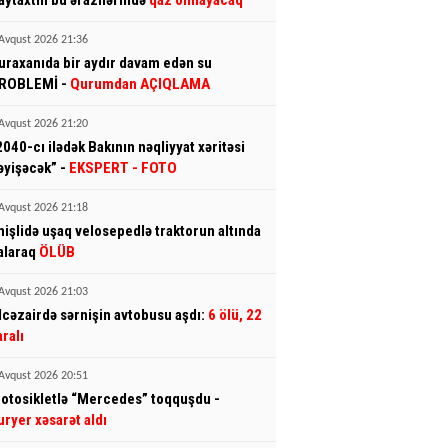
aytaxtın bu ərazilərində
qaz olmayacaq
Avqust 2026 21:36
uraxanıda bir aydır davam edən su
ROBLEMİ -
Qurumdan AÇIQLAMA
Avqust 2026 21:20
2040-cı ilədək Bakının nəqliyyat xəritəsi
əyişəcək” -
EKSPERT
- FOTO
Avqust 2026 21:18
mişlidə uşaq velosepedlə traktorun altında
alaraq
ÖLÜB
Avqust 2026 21:03
lcəzairdə sərnişin avtobusu aşdı:
6 ölü, 22
aralı
Avqust 2026 20:51
otosikletlə “Mercedes” toqquşdu -
uryer xəsarət aldı