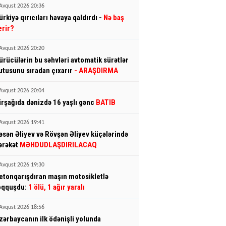
Avqust 2026 20:36
ürkiyə qırıcıları havaya qaldırdı -
Nə baş
erir?
Avqust 2026 20:20
ürücülərin bu səhvləri avtomatik sürətlər
utusunu sıradan çıxarır
- ARAŞDIRMA
Avqust 2026 20:04
irşağıda dənizdə 16 yaşlı gənc
BATIB
Avqust 2026 19:41
əsən Əliyev və Rövşən Əliyev küçələrində
ərəkət
MƏHDUDLAŞDIRILACAQ
Avqust 2026 19:30
etonqarışdıran maşın motosikletlə
oqquşdu:
1 ölü, 1 ağır yaralı
Avqust 2026 18:56
zərbaycanın ilk ödənişli yolunda