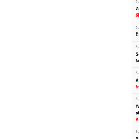
6 
Z
ö
6 
Ö
6 
S
f
6 
A
f
6 
Y
o
V
6 