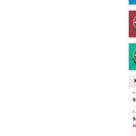
6 
S
6 
S
x