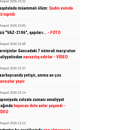
Avqust 2026 23:22
aqatalada müəmmalı ölüm:
Qadın evində
lü tapıldı
Avqust 2026 23:00
zü "VAZ-2106", qapıları...
- FOTO
Avqust 2026 22:48
ərnişinlər Gəncədəki 7 nömrəli marşrutun
əaliyyətindən
narazılıq edirlər
- VİDEO
Avqust 2026 22:37
zərbaycanda yetişir, amma ən çox
ransızlar yeyir
Avqust 2026 22:14
aponiyada zəlzələ zamanı əməliyyat
tağında
həyəcan dolu anlar yaşandı
-
İDEO
Avqust 2026 21:52