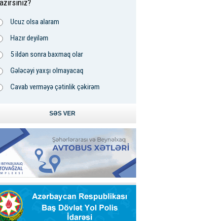
azırsınız?
Ucuz olsa alaram
Hazır deyiləm
5 ildən sonra baxmaq olar
Gələcəyi yaxşı olmayacaq
Cavab verməyə çətinlik çəkirəm