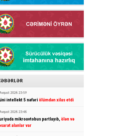
XƏBƏRLƏR
Avqust 2026 23:59
üni intellekt 5 nəfəri
ölümdən xilas etdi
Avqust 2026 23:46
uriyada mikroavtobus partlayıb,
ölən və
əsarət alanlar var