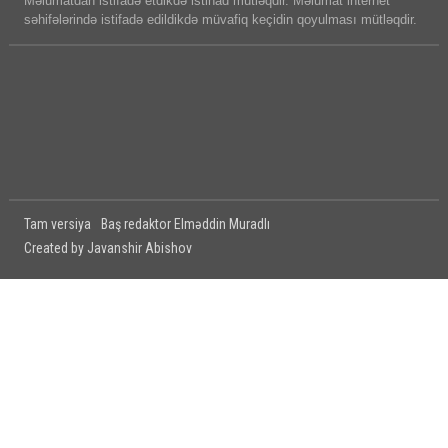
Məlumatdan istifadə etdikdə istinad mütləqdir. Məlumat internet
səhifələrində istifadə edildikdə müvafiq keçidin qoyulması mütləqdir.
Tam versiya
Baş redaktor Elməddin Muradlı
Created by Javanshir Abishov