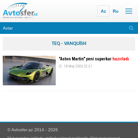
Az
Ru
TEQ - VANQUİSH
"Aston Martin" yeni superkar
hazırladı
18 May 2026 22:21
© Avtosfer.az 2014 - 2026