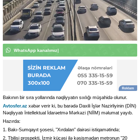
W
h
a
t
s
A
p
p
k
a
n
a
l
ı
m
ı
z
a
a
b
u
n
ə
o
l
u
n
|
Bakının bir sıra yollarında nəqliyyatın sıxlığı müşahidə olunur.
Avtosfer.az
xəbər verir ki, bu barədə Daxili İşlər Nazirliyinin (DİN)
Nəqliyyatı İntellektual İdarəetmə Mərkəzi (NİİM) məlumat yayıb.
Hazırda:
1. Bakı-Sumqayıt şosesi, "Xırdalan" dairəsi istiqamətində;
2. Tbilisi prospekti, İzmir küçəsi ilə kəsişmədən metronun "20