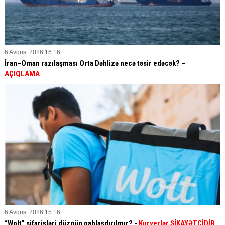
6 Avqust 2026 16:16
İran–Oman razılaşması Orta Dəhlizə necə təsir edəcək? –
AÇIQLAMA
6 Avqust 2026 15:16
“Wolt” sifarişləri düzgün qablaşdırılmır? -
Kuryerlər ŞİKAYƏTÇİDİR