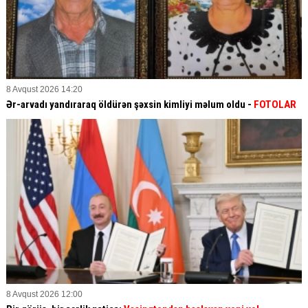
8 Avqust 2026 14:20
Ər-arvadı yandıraraq öldürən şəxsin kimliyi məlum oldu -
FOTOLAR
8 Avqust 2026 12:00