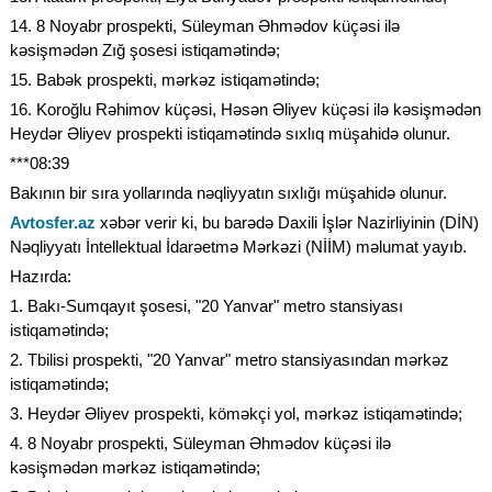
14. 8 Noyabr prospekti, Süleyman Əhmədov küçəsi ilə
kəsişmədən Zığ şosesi istiqamətində;
15. Babək prospekti, mərkəz istiqamətində;
16. Koroğlu Rəhimov küçəsi, Həsən Əliyev küçəsi ilə kəsişmədən
Heydər Əliyev prospekti istiqamətində sıxlıq müşahidə olunur.
***08:39
Bakının bir sıra yollarında nəqliyyatın sıxlığı müşahidə olunur.
Avtosfer.az
xəbər verir ki, bu barədə Daxili İşlər Nazirliyinin (DİN)
Nəqliyyatı İntellektual İdarəetmə Mərkəzi (NİİM) məlumat yayıb.
Hazırda:
1. Bakı-Sumqayıt şosesi, "20 Yanvar" metro stansiyası
istiqamətində;
2. Tbilisi prospekti, "20 Yanvar" metro stansiyasından mərkəz
istiqamətində;
3. Heydər Əliyev prospekti, köməkçi yol, mərkəz istiqamətində;
4. 8 Noyabr prospekti, Süleyman Əhmədov küçəsi ilə
kəsişmədən mərkəz istiqamətində;