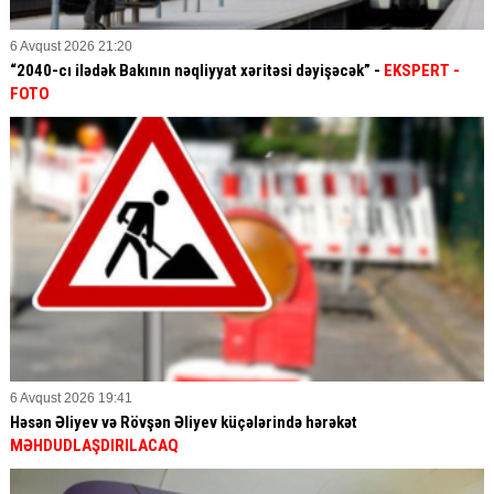
6 Avqust 2026 21:20
“2040-cı ilədək Bakının nəqliyyat xəritəsi dəyişəcək” -
EKSPERT
-
FOTO
6 Avqust 2026 19:41
Həsən Əliyev və Rövşən Əliyev küçələrində hərəkət
MƏHDUDLAŞDIRILACAQ