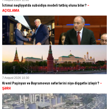
7 Avqust 2026 11:00
İctimai nəqliyyatda subsidiya modeli tətbiq oluna bilər?
–
AÇIQLAMA
7 Avqust 2026 10:30
Kreml Paşinyan və Bayramovun səfərlərini niyə diqqətlə izləyir?
–
ŞƏRH