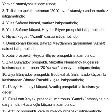
Yanvar" stansiyası istiqamətində;
3. Tbilisi prospekti, metronun "20 Yanvar" stansiyasından mərkəz
istiqamətində;
4. Yusif Səfərov küçəsi, mərkəz istiqamətində;
5. Yusif Səfərov küçəsi, Heydər Əliyev prospekti istiqamətində;
6. Niyazi küçəsi, "Azneft" dairəsi istiqamətində;
7. Dənizkənarı küçəsi, Bayraq Meydanının qarşısından "Azneft"
dairəsi istiqamətində;
8. Xətai prospekti, Heydər Əliyev prospekti istiqamətində;
9. Ziya Bünyadov prospekti, Müzəffər Nərimanov küçəsi ilə
kəsişmədən metronun "20 Yanvar" stansiyası istiqamətində;
10. Ziya Bünyadov prospekti, Əbdülvahab Salamzadə küçəsi ilə
kəsişmədən Əhməd Rəcəbli küçəsi istiqamətində;
11. Üzeyir Hacıbəyli küçəsi, Azadlıq prospekti ilə kəsişməyə
qədər;
12. Fətəli xan Xoyski prospekti, metronun "Gənclik" stansiyasının
qarşısından Həsənoğlu küçəsi istiqamətində;
13. Atatürk prospekti, Ziya Bünyadov prospekti istiqamətində;