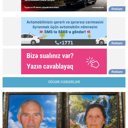
DİGƏR XƏBƏRLƏR