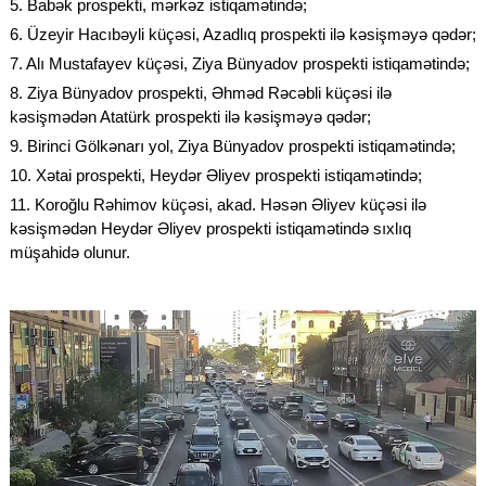
5. Babək prospekti, mərkəz istiqamətində;
6. Üzeyir Hacıbəyli küçəsi, Azadlıq prospekti ilə kəsişməyə qədər;
7. Alı Mustafayev küçəsi, Ziya Bünyadov prospekti istiqamətində;
8. Ziya Bünyadov prospekti, Əhməd Rəcəbli küçəsi ilə
kəsişmədən Atatürk prospekti ilə kəsişməyə qədər;
9. Birinci Gölkənarı yol, Ziya Bünyadov prospekti istiqamətində;
10. Xətai prospekti, Heydər Əliyev prospekti istiqamətində;
11. Koroğlu Rəhimov küçəsi, akad. Həsən Əliyev küçəsi ilə
kəsişmədən Heydər Əliyev prospekti istiqamətində sıxlıq
müşahidə olunur.