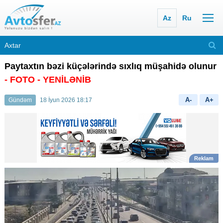
Az
Ru
Paytaxtın bəzi küçələrində sıxlıq müşahidə olunur
- FOTO
- YENİLƏNİB
A-
A+
Gündəm
18 İyun 2026 18:17