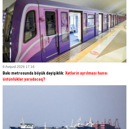
6 Avqust 2026 17:16
Bakı metrosunda böyük dəyişiklik:
Xətlərin ayrılması hansı
üstünlüklər yaradacaq?