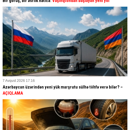
Bir görüş, bir əsrlik nəticə:
Vaşinqtondan başlayan yeni yol
7 Avqust 2026 17:16
Azərbaycan üzərindən yeni yük marşrutu sülhə töhfə verə bilər? –
AÇIQLAMA