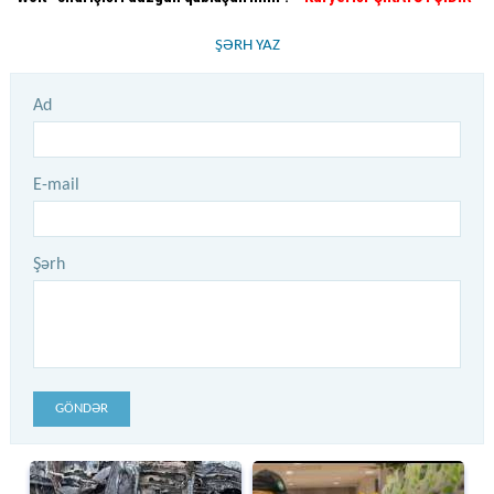
ŞƏRH YAZ
Ad
E-mail
Şərh
GÖNDƏR