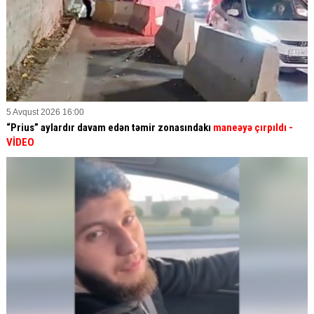
5 Avqust 2026 16:00
“Prius” aylardır davam edən təmir zonasındakı
maneəyə çırpıldı
-
VİDEO