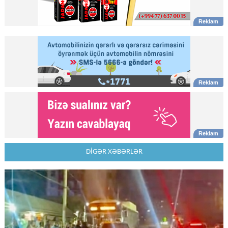
DİGƏR XƏBƏRLƏR