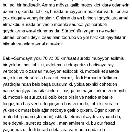
bu, acı bir hadisədir. Amma mövzu gəlib motosiklet idarə edənlərin
üzərinə çıxanda, təbii ki, burada müəyyən məsələlər var ki, onlara
çox diqqətlə yanaşılmalıdır. Onların da ən birincisi qaydalara əməl
etməkdir. Burada ən vacib məsələ sadəcə yol hərəkəti
qaydalarına əməl olunmasıdır. Sürücünün yaşının nə qədər
olması önəmli deyil, əsas olan təcrübə və yol hərəkəti qaydalarını
bilmək və onlara əməl etməkdir.
Bakı–Sumqayıt yolu 70 və 90 km/saat sürətlə müəyyən edilmiş
bir yoldur. İndi, təbii ki, avtotexniki ekspertiza hadisəyə rəy
verəcək və o zaman müəyyən ediləcək ki, motosiklet saatda
neçə kilometr sürətlə hərəkət edirmiş. İndi Fərhad müəllimin
yazdıqlarından belə başa düşdüm ki, yolda texniki cəhətdən
nasaz nəqliyyat vasitəsi olub – başqa bir maşın imkan verməyib
ki, motosiklet sürücüsü ötüb keçə bilsin və nəticə etibarilə
toqquşma baş verib. Toqquşma baş verəndə, təbii ki, sürətin
yüksək olması belə ağır nəticəyə gətirib çıxarır. Əgər o xanım
motodəbilgədən (şlemdən) istifadə etmiş olsaydı və yaxud da,
belə deyək, sürət az olsaydı, mən əminəm ki, bu cür fəsad
yaşanmazdı. İndi burada detallara varmaq o qədər də