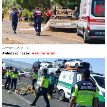
4 Avqust 2026 23:16
Aydında ağır qəza:
İki ölü, bir yaralı