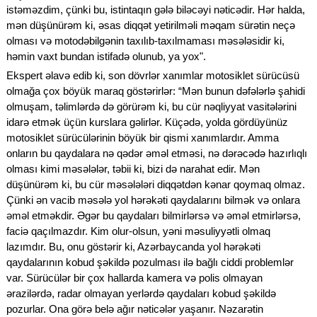
istəməzdim, çünki bu, istintaqın gələ biləcəyi nəticədir. Hər halda,
mən düşünürəm ki, əsas diqqət yetirilməli məqam sürətin neçə
olması və motodəbilgənin taxılıb-taxılmaması məsələsidir ki,
həmin vaxt bundan istifadə olunub, ya yox".
Ekspert əlavə edib ki, son dövrlər xanımlar motosiklet sürücüsü
olmağa çox böyük maraq göstərirlər: “Mən bunun dəfələrlə şahidi
olmuşam, təlimlərdə də görürəm ki, bu cür nəqliyyat vasitələrini
idarə etmək üçün kurslara gəlirlər. Küçədə, yolda gördüyünüz
motosiklet sürücülərinin böyük bir qismi xanımlardır. Amma
onların bu qaydalara nə qədər əməl etməsi, nə dərəcədə hazırlıqlı
olması kimi məsələlər, təbii ki, bizi də narahat edir. Mən
düşünürəm ki, bu cür məsələləri diqqətdən kənar qoymaq olmaz.
Çünki ən vacib məsələ yol hərəkəti qaydalarını bilmək və onlara
əməl etməkdir. Əgər bu qaydaları bilmirlərsə və əməl etmirlərsə,
faciə qaçılmazdır. Kim olur-olsun, yəni məsuliyyətli olmaq
lazımdır. Bu, onu göstərir ki, Azərbaycanda yol hərəkəti
qaydalarının kobud şəkildə pozulması ilə bağlı ciddi problemlər
var. Sürücülər bir çox hallarda kamera və polis olmayan
ərazilərdə, radar olmayan yerlərdə qaydaları kobud şəkildə
pozurlar. Ona görə belə ağır nəticələr yaşanır. Nəzarətin