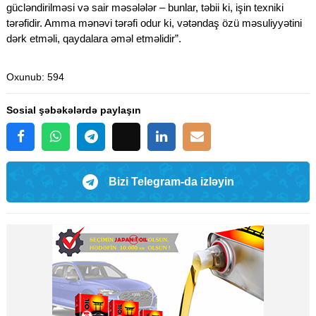
gücləndirilməsi və sair məsələlər – bunlar, təbii ki, işin texniki
tərəfidir. Amma mənəvi tərəfi odur ki, vətəndaş özü məsuliyyətini
dərk etməli, qaydalara əməl etməlidir”.
Oxunub
: 594
Sosial şəbəkələrdə paylaşın
Bizi Telegram-da izləyin