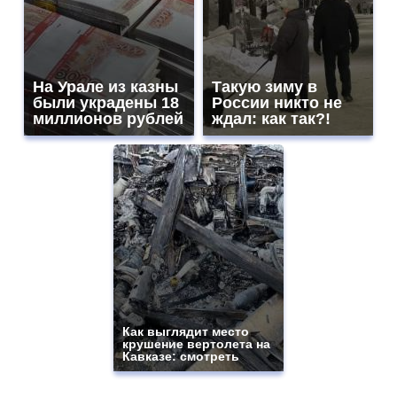
На Урале из казны
Такую зиму в
были украдены 18
России никто не
миллионов рублей
ждал: как так?!
Как выглядит место
крушение вертолета на
Кавказе: смотреть