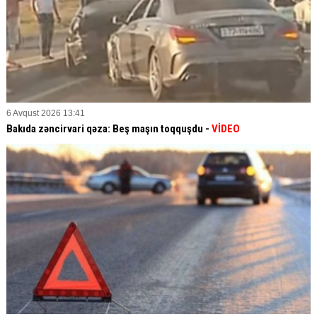
6 Avqust 2026 13:41
Bakıda zəncirvari qəza: Beş maşın toqquşdu -
VİDEO