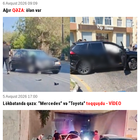
6 Avqust 2026 09:09
Ağır
QƏZA:
ölən var
5 Avqust 2026 17:00
Lökbatanda qəza: “Mercedes” və “Toyota”
toqquşdu
- VİDEO