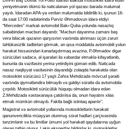
DİN-in Baş Dövlət Yol Polisi İdarəsi Bakıda motosiklet idarə edən
yeniyetmənin ölümü ilə nəticələnən yol qəzası barədə məlumat
yayıb. İdarədən APA-ya verilən məlumatda bildirilib ki, iyunun 16-
da saat 17:00 radələrində Pərviz Əhmədovun idarə etdiyi
“Mercedes” markalı avtomobil Bakı-Quba yolunda nasazlıq
səbəbindən məcburi dayanıb: "Məcburi dayanma zamanı baş
verə biləcək qəzanın qarşısının vaxtında alınması üçün zəruri
təhlükəsizlik tədbirləri görmək, ən qısa müddətdə avtomobili yolun
hərəkət hissəsindən kənarlaşdırmaq əvəzinə, P.Əhmədov digər
sürücüləri sadəcə, əl işarələri ilə xəbərdar etməklə kifayətlənib,
bununla da vəzifəsini yerinə yetirdiyini güman edib. Nəticədə
nasaz nəqliyyat vasitəsinin dayandığı zolaqda hərəkətdə olan
motosiklet sürücüsü 17 yaşlı Zəhra Mehdizadə mövcud şəraiti
vaxtında qiymətləndirə bilməyib və gəldiyi sürətlə də avtomobilə
çırpılıb. Motosikleti sürücülük hüququ olmadan idarə edən
Z.Mehdizadə xəstəxanaya çatdırılsa da, onun həyatını xilas
etmək mümkün olmayıb. Faktla bağlı istintaq aparılır".
Magistral və avtomobil yollarında motosikletlərin hərəkəti
qanunvericiliklə müəyyən olunmuş sürət hədləri çərçivəsində
tənzimlənir və bu limitlər ümumi yol hərəkəti qaydalarına uyğun
olaraq tətbiq olunur. Lakin ekspertlər bildirirlər ki, motosikletlər