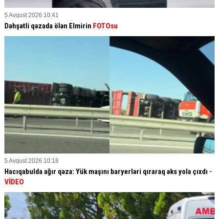
5 Avqust 2026 10:41
Dəhşətli qəzada ölən Elmirin
FOTOsu
5 Avqust 2026 10:18
Hacıqabulda ağır qəza: Yük maşını baryerləri qıraraq əks yola çıxdı
-
VİDEO