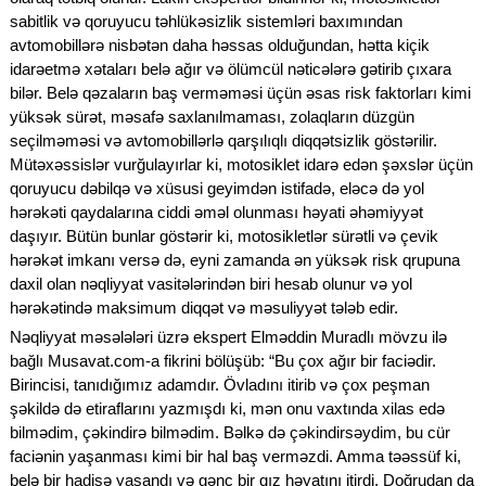
sabitlik və qoruyucu təhlükəsizlik sistemləri baxımından
avtomobillərə nisbətən daha həssas olduğundan, hətta kiçik
idarəetmə xətaları belə ağır və ölümcül nəticələrə gətirib çıxara
bilər. Belə qəzaların baş verməməsi üçün əsas risk faktorları kimi
yüksək sürət, məsafə saxlanılmaması, zolaqların düzgün
seçilməməsi və avtomobillərlə qarşılıqlı diqqətsizlik göstərilir.
Mütəxəssislər vurğulayırlar ki, motosiklet idarə edən şəxslər üçün
qoruyucu dəbilqə və xüsusi geyimdən istifadə, eləcə də yol
hərəkəti qaydalarına ciddi əməl olunması həyati əhəmiyyət
daşıyır. Bütün bunlar göstərir ki, motosikletlər sürətli və çevik
hərəkət imkanı versə də, eyni zamanda ən yüksək risk qrupuna
daxil olan nəqliyyat vasitələrindən biri hesab olunur və yol
hərəkətində maksimum diqqət və məsuliyyət tələb edir.
Nəqliyyat məsələləri üzrə ekspert Elməddin Muradlı mövzu ilə
bağlı Musavat.com-a fikrini bölüşüb: “Bu çox ağır bir faciədir.
Birincisi, tanıdığımız adamdır. Övladını itirib və çox peşman
şəkildə də etiraflarını yazmışdı ki, mən onu vaxtında xilas edə
bilmədim, çəkindirə bilmədim. Bəlkə də çəkindirsəydim, bu cür
faciənin yaşanması kimi bir hal baş verməzdi. Amma təəssüf ki,
belə bir hadisə yaşandı və gənc bir qız həyatını itirdi. Doğrudan da