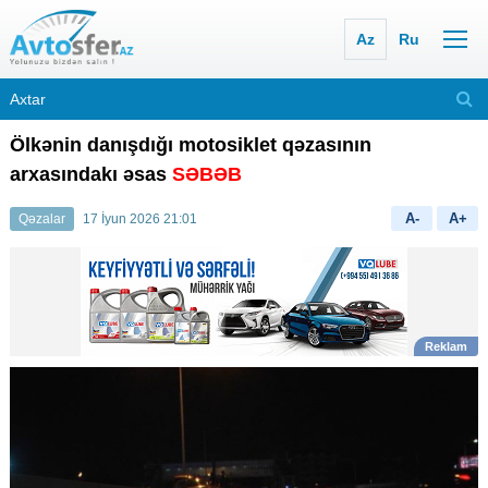
Az
Ru
Ölkənin danışdığı motosiklet qəzasının
arxasındakı əsas
SƏBƏB
A-
A+
Qəzalar
17 İyun 2026 21:01