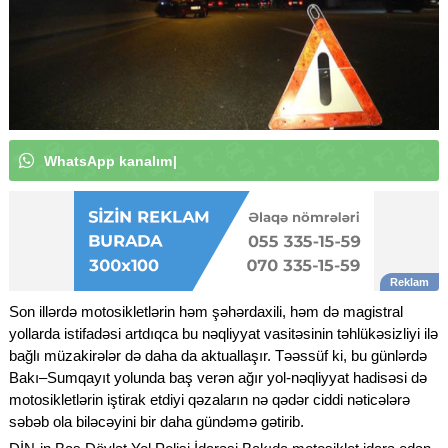
W
h
a
t
s
A
p
p
k
a
n
a
l
ı
m
ı
z
a
a
b
u
n
ə
o
l
u
n
|
Son illərdə motosikletlərin həm şəhərdaxili, həm də magistral
yollarda istifadəsi artdıqca bu nəqliyyat vasitəsinin təhlükəsizliyi ilə
bağlı müzakirələr də daha da aktuallaşır. Təəssüf ki, bu günlərdə
Bakı–Sumqayıt yolunda baş verən ağır yol-nəqliyyat hadisəsi də
motosikletlərin iştirak etdiyi qəzaların nə qədər ciddi nəticələrə
səbəb ola biləcəyini bir daha gündəmə gətirib.