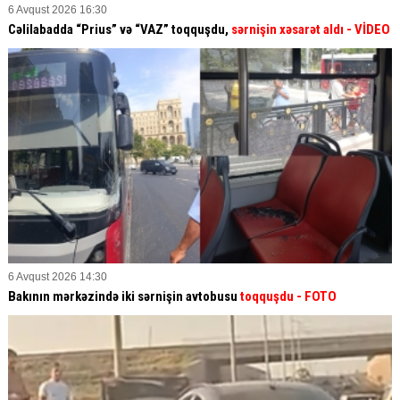
6 Avqust 2026 16:30
Cəlilabadda “Prius” və “VAZ” toqquşdu,
sərnişin xəsarət aldı
- VİDEO
6 Avqust 2026 14:30
Bakının mərkəzində iki sərnişin avtobusu
toqquşdu
- FOTO