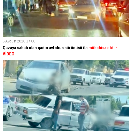
6 Avqust 2026 17:00
Qəzaya səbəb olan qadın avtobus sürücüsü ilə
mübahisə etdi
-
VİDEO