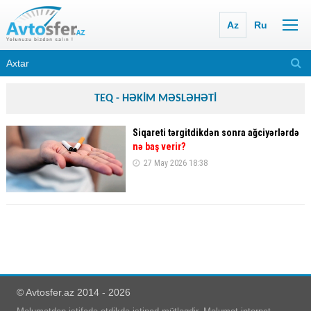
Az
Ru
TEQ - HƏKİM MƏSLƏHƏTİ
Siqareti tərgitdikdən sonra ağciyərlərdə
nə baş verir?
27 May 2026 18:38
© Avtosfer.az 2014 - 2026