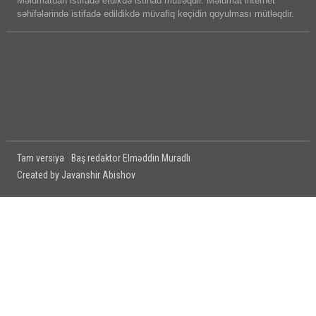
Məlumatdan istifadə etdikdə istinad mütləqdir. Məlumat internet
səhifələrində istifadə edildikdə müvafiq keçidin qoyulması mütləqdir.
Tam versiya
Baş redaktor Elməddin Muradlı
Created by Javanshir Abishov