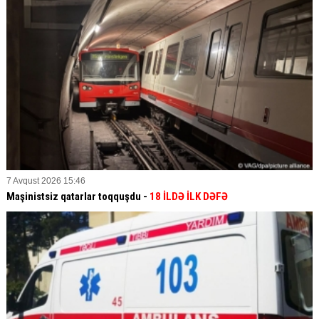
7 Avqust 2026 15:46
Maşinistsiz qatarlar toqquşdu -
18 İLDƏ İLK DƏFƏ