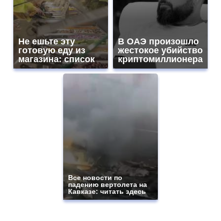
Не ешьте эту
В ОАЭ произошло
готовую еду из
жестокое убийство
магазина: список
криптомиллионера
Все новости по
падению вертолета на
Кавказе: читать здесь