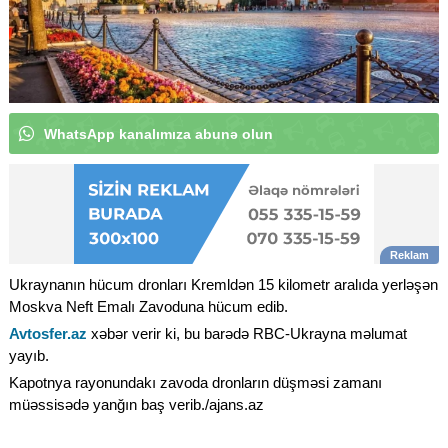
W
h
a
t
s
A
p
p
k
a
n
a
l
ı
m
ı
z
a
a
b
|
Ukraynanın hücum dronları Kremldən 15 kilometr aralıda yerləşən
Moskva Neft Emalı Zavoduna hücum edib.
Avtosfer.az
xəbər verir ki, bu barədə RBC-Ukrayna məlumat
yayıb.
Kapotnya rayonundakı zavoda dronların düşməsi zamanı
müəssisədə yanğın baş verib./ajans.az