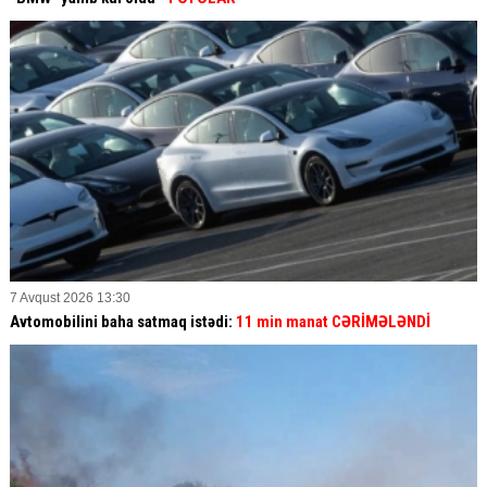
7 Avqust 2026 13:30
Avtomobilini baha satmaq istədi:
11 min manat CƏRİMƏLƏNDİ