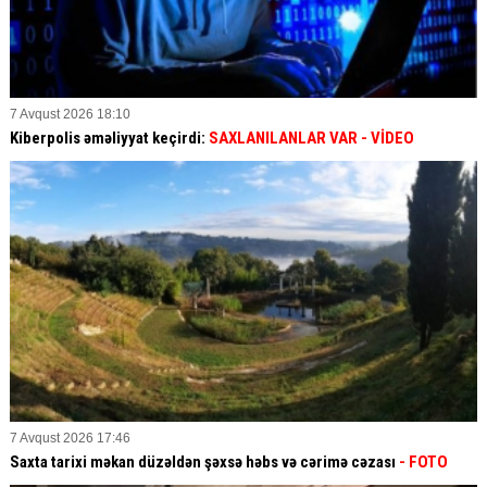
7 Avqust 2026 18:10
Kiberpolis əməliyyat keçirdi:
SAXLANILANLAR VAR
- VİDEO
7 Avqust 2026 17:46
Saxta tarixi məkan düzəldən şəxsə həbs və cərimə cəzası
- FOTO