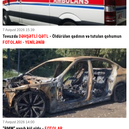
7 Avqust 2026 15:39
Tovuzda
DƏHŞƏTLİ QƏTL
- Öldürülən qadının və tutulan qohumun
FOTOLARI
- YENİLƏNİB
7 Avqust 2026 14:00
“BMW” yanıb kül oldu -
FOTOLAR