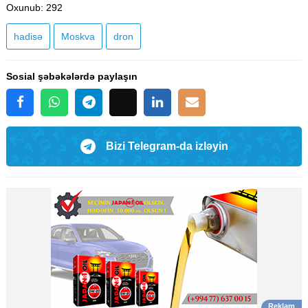
Oxunub
: 292
hadisə
Moskva
dron
Sosial şəbəkələrdə paylaşın
Bizi Telegram-da izləyin