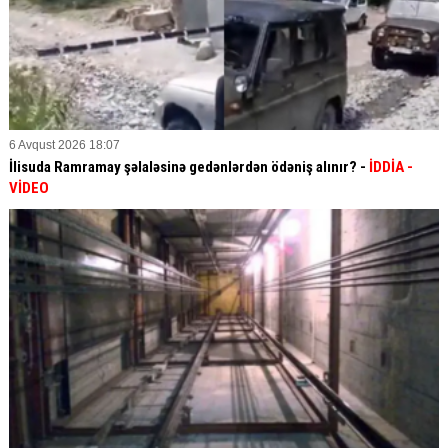
6 Avqust 2026 18:07
İlisuda Ramramay şəlaləsinə gedənlərdən ödəniş alınır? -
İDDİA
-
VİDEO