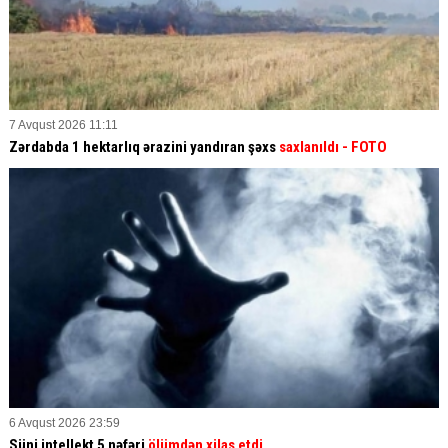
7 Avqust 2026 11:11
Zərdabda 1 hektarlıq ərazini yandıran şəxs
saxlanıldı
- FOTO
6 Avqust 2026 23:59
Süni intellekt 5 nəfəri
ölümdən xilas etdi