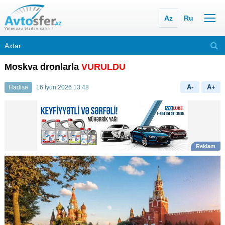
Az
Ru
Moskva dronlarla
VURULDU
A-
A+
Hadisə
16 İyun 2026 13:48