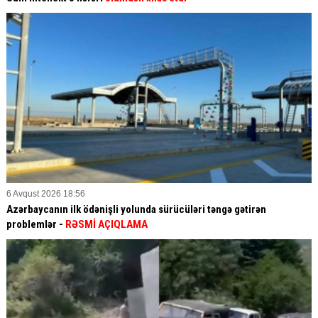
6 Avqust 2026 18:56
Azərbaycanın ilk ödənişli yolunda sürücüləri təngə gətirən
problemlər -
RƏSMİ AÇIQLAMA