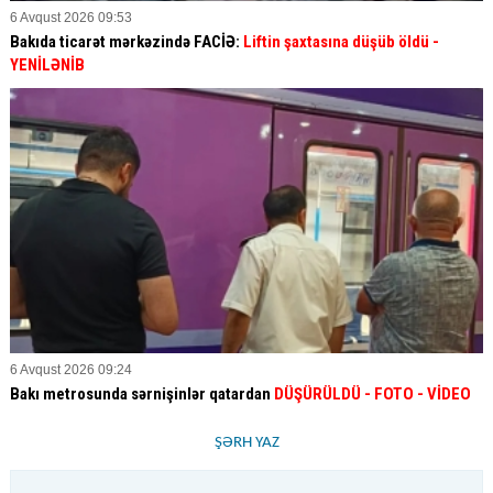
6 Avqust 2026 09:53
Bakıda ticarət mərkəzində FACİƏ:
Liftin şaxtasına düşüb öldü
-
YENİLƏNİB
6 Avqust 2026 09:24
Bakı metrosunda sərnişinlər qatardan
DÜŞÜRÜLDÜ - FOTO - VİDEO
ŞƏRH YAZ