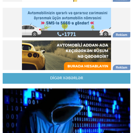
DİGƏR XƏBƏRLƏR