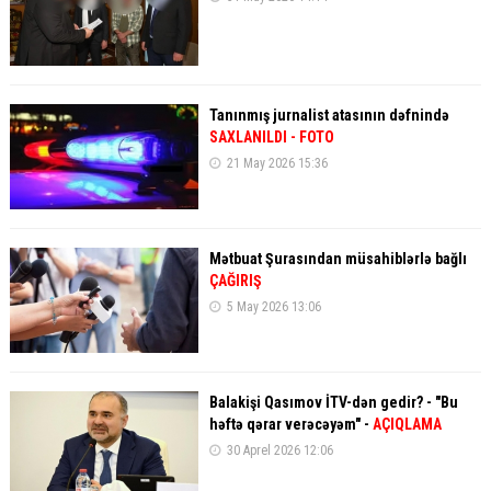
Tanınmış jurnalist atasının dəfnində
SAXLANILDI - FOTO
21 May 2026 15:36
Mətbuat Şurasından müsahiblərlə bağlı
ÇAĞIRIŞ
5 May 2026 13:06
Balakişi Qasımov İTV-dən gedir? - "Bu
həftə qərar verəcəyəm" -
AÇIQLAMA
30 Aprel 2026 12:06