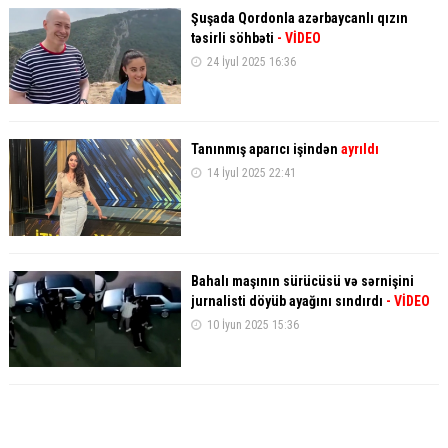
Şuşada Qordonla azərbaycanlı qızın
təsirli söhbəti
- VİDEO
24 İyul 2025 16:36
Tanınmış aparıcı işindən
ayrıldı
14 İyul 2025 22:41
Bahalı maşının sürücüsü və sərnişini
jurnalisti döyüb ayağını sındırdı
- VİDEO
10 İyun 2025 15:36