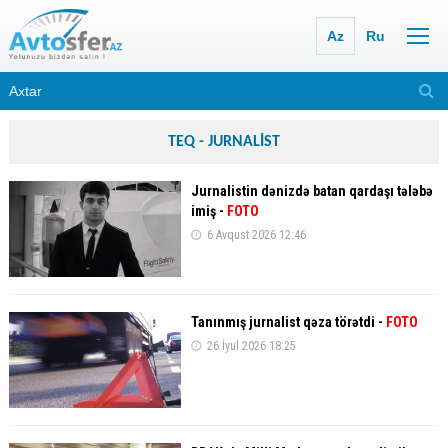
Az
Ru
TEQ - JURNALİST
Jurnalistin dənizdə batan qardaşı tələbə
imiş -
FOTO
6 Avqust 2026 12:46
Tanınmış jurnalist qəza törətdi -
FOTO
26 İyul 2026 18:25