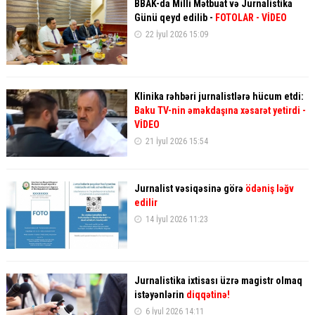
BBAK-da Milli Mətbuat və Jurnalistika
Günü qeyd edilib -
FOTOLAR
- VİDEO
22 İyul 2026 15:09
Klinika rəhbəri jurnalistlərə hücum etdi:
Baku TV-nin əməkdaşına xəsarət yetirdi -
VİDEO
21 İyul 2026 15:54
Jurnalist vəsiqəsinə görə
ödəniş ləğv
edilir
14 İyul 2026 11:23
Jurnalistika ixtisası üzrə magistr olmaq
istəyənlərin
diqqətinə!
6 İyul 2026 14:11