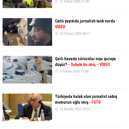
17 Fevral 2026 21:00
Canlı yayımda jurnalisti tank vurdu
-
VİDEO
10 Yanvar 2026 09:11
Qarlı havada sürücülər niyə qəzaya
düşür?
– Səbəbi bu imiş – VİDEO
4 Yanvar 2026 15:38
Türkiyədə həlak olan jurnalist sabiq
məmurun oğlu imiş -
FOTO
14 Noyabr 2025 09:53