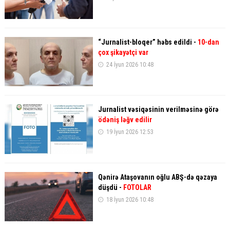
“Jurnalist-bloqer” həbs edildi -
10-dan
çox şikayətçi var
24 İyun 2026 10:48
Jurnalist vəsiqəsinin verilməsinə görə
ödəniş ləğv edilir
19 İyun 2026 12:53
Qənirə Ataşovanın oğlu ABŞ-də qəzaya
düşdü -
FOTOLAR
18 İyun 2026 10:48