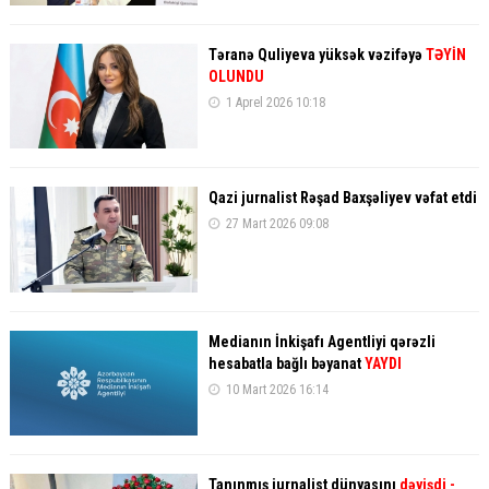
Təranə Quliyeva yüksək vəzifəyə
TƏYİN
OLUNDU
1 Aprel 2026 10:18
Qazi jurnalist Rəşad Baxşəliyev vəfat etdi
27 Mart 2026 09:08
Medianın İnkişafı Agentliyi qərəzli
hesabatla bağlı bəyanat
YAYDI
10 Mart 2026 16:14
Tanınmış jurnalist dünyasını
dəyişdi
-