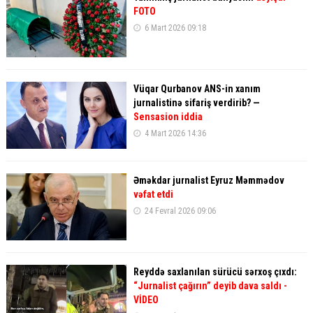
FOTO
6 Mart 2026 09:18
Vüqar Qurbanov ANS-in xanım
jurnalistinə sifariş verdirib? —
Sensasion iddia
4 Mart 2026 14:36
Əməkdar jurnalist Eyruz Məmmədov
vəfat etdi
24 Fevral 2026 09:06
Reyddə saxlanılan sürücü sərxoş çıxdı:
“Jurnalist çağırın” deyib dava saldı -
VİDEO