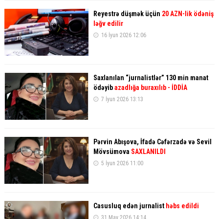
Reyestrə düşmək üçün
20 AZN-lik ödəniş
ləğv edilir
16 İyun 2026 12:06
Saxlanılan “jurnalistlər” 130 min manat
ödəyib
azadlığa buraxılıb - İDDİA
7 İyun 2026 13:13
Pərvin Abışova, İfadə Cəfərzadə və Sevil
Mövsümova
SAXLANILDI
5 İyun 2026 11:00
Casusluq edən jurnalist
həbs edildi
31 May 2026 14:14