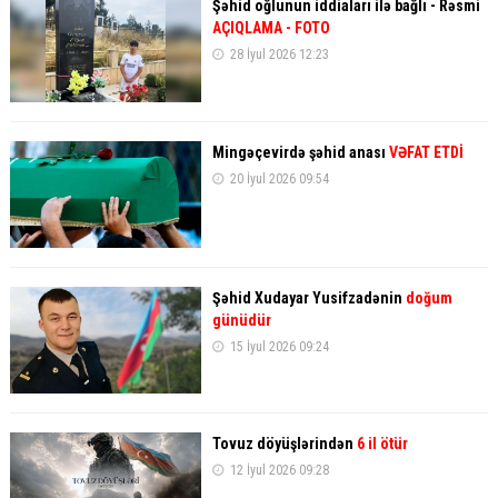
Şəhid oğlunun iddiaları ilə bağlı - Rəsmi
AÇIQLAMA
- FOTO
28 İyul 2026 12:23
Mingəçevirdə şəhid anası
VƏFAT ETDİ
20 İyul 2026 09:54
Şəhid Xudayar Yusifzadənin
doğum
günüdür
15 İyul 2026 09:24
Tovuz döyüşlərindən
6 il ötür
12 İyul 2026 09:28