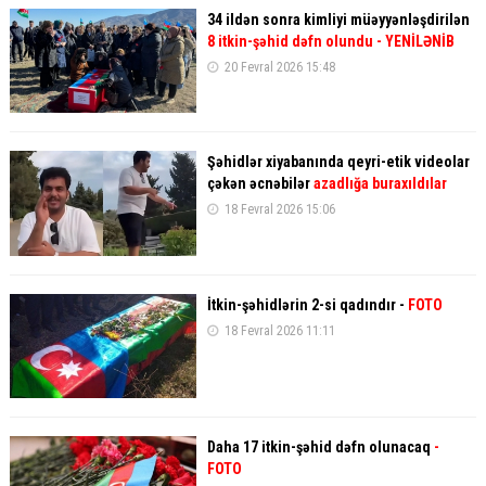
34 ildən sonra kimliyi müəyyənləşdirilən
8 itkin-şəhid dəfn olundu
- YENİLƏNİB
20 Fevral 2026 15:48
Şəhidlər xiyabanında qeyri-etik videolar
çəkən əcnəbilər
azadlığa buraxıldılar
18 Fevral 2026 15:06
İtkin-şəhidlərin 2-si qadındır -
FOTO
18 Fevral 2026 11:11
Daha 17 itkin-şəhid dəfn olunacaq
-
FOTO