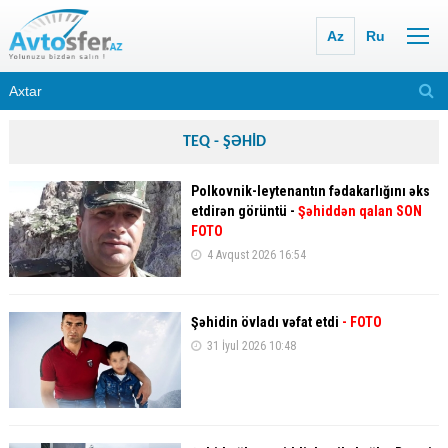
Az
Ru
TEQ - ŞƏHİD
Polkovnik-leytenantın fədakarlığını əks
etdirən görüntü -
Şəhiddən qalan SON
FOTO
4 Avqust 2026 16:54
Şəhidin övladı vəfat etdi
- FOTO
31 İyul 2026 10:48