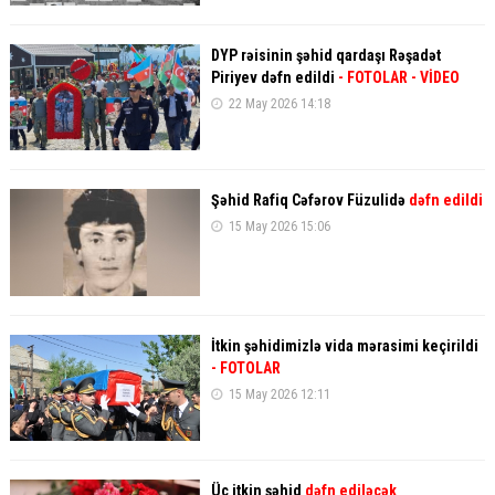
DYP rəisinin şəhid qardaşı Rəşadət
Piriyev dəfn edildi
- FOTOLAR - VİDEO
22 May 2026 14:18
Şəhid Rafiq Cəfərov Füzulidə
dəfn edildi
15 May 2026 15:06
İtkin şəhidimizlə vida mərasimi keçirildi
- FOTOLAR
15 May 2026 12:11
Üç itkin şəhid
dəfn ediləcək