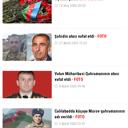
13 May 2026 09:30
Şəhidin atası vəfat etdi
- FOTO
21 Aprel 2026 13:23
Vətən Müharibəsi Qəhrəmanının atası
vəfat etdi
- FOTO
8 Aprel 2026 09:46
Cəlilabadda küçəyə Murov qəhrəmanının
adı verildi -
FOTO
5 Aprel 2026 23:47