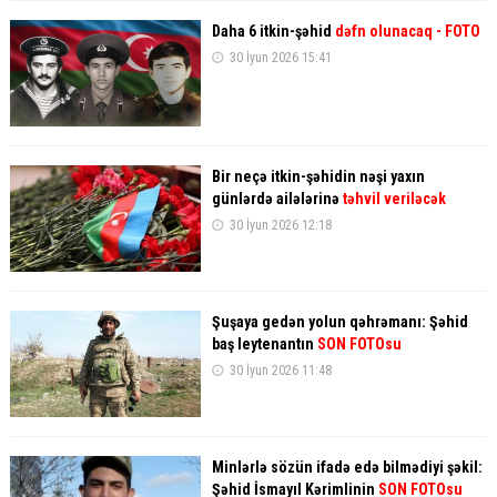
Daha 6 itkin-şəhid
dəfn olunacaq
- FOTO
30 İyun 2026 15:41
Bir neçə itkin-şəhidin nəşi yaxın
günlərdə ailələrinə
təhvil veriləcək
30 İyun 2026 12:18
Şuşaya gedən yolun qəhrəmanı: Şəhid
baş leytenantın
SON FOTOsu
30 İyun 2026 11:48
Minlərlə sözün ifadə edə bilmədiyi şəkil:
Şəhid İsmayıl Kərimlinin
SON FOTOsu