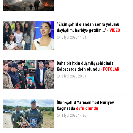
“Elçin şəhid olandan sonra yolumu
dəyişdim, hərbiyə getdim...”
- VİDEO
8 İyul 2026 11:54
Daha bir itkin düşmüş şəhidimiz
Kəlbəcərdə dəfn olundu
- FOTOLAR
3 İyul 2026 20:51
İtkin-şəhid Yarməmməd Nuriyev
Xaçmazda
dəfn olundu
1 İyul 2026 14:36