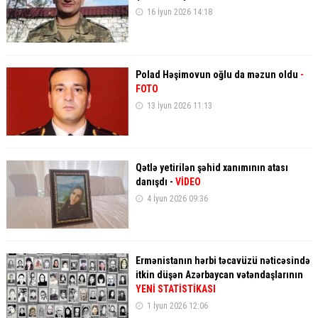
16 İyun 2026 14:18
Polad Həşimovun oğlu da məzun oldu
-
FOTO
13 İyun 2026 11:13
Qətlə yetirilən şəhid xanımının atası
danışdı -
VİDEO
4 İyun 2026 09:36
Ermənistanın hərbi təcavüzü nəticəsində
itkin düşən Azərbaycan vətəndaşlarının
YENİ STATİSTİKASI
1 İyun 2026 12:06