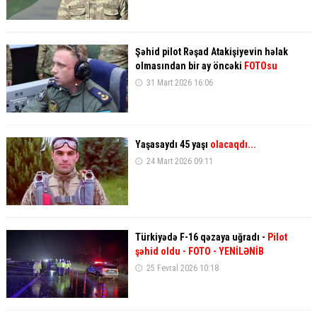
Şəhid pilot Rəşad Atakişiyevin həlak
olmasından bir ay öncəki
FOTOsu
31 Mart 2026 16:06
Yaşasaydı 45 yaşı
olacaqdı...
24 Mart 2026 09:11
Türkiyədə F-16 qəzaya uğradı -
Pilot
şəhid oldu
- FOTO
- YENİLƏNİB
25 Fevral 2026 10:18