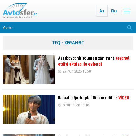
Az
Ru
TEQ - XƏYANƏT
Azərbaycanlı şoumen xanımına
xəyanət
etdiyi aktrisa ilə evləndi
27 İyun 2026 18:50
Balaəli oğurluqda ittiham edilir
- VİDEO
8 İyun 2026 18:18