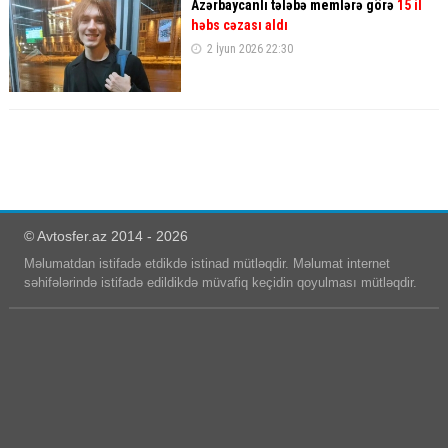
Azərbaycanlı tələbə memlərə görə
15 il
həbs cəzası aldı
2 İyun 2026 22:30
© Avtosfer.az 2014 - 2026
Məlumatdan istifadə etdikdə istinad mütləqdir. Məlumat internet
səhifələrində istifadə edildikdə müvafiq keçidin qoyulması mütləqdir.