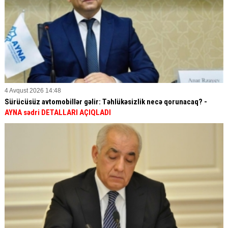
4 Avqust 2026 14:48
Sürücüsüz avtomobillər gəlir: Təhlükəsizlik necə qorunacaq? -
AYNA sədri DETALLARI AÇIQLADI