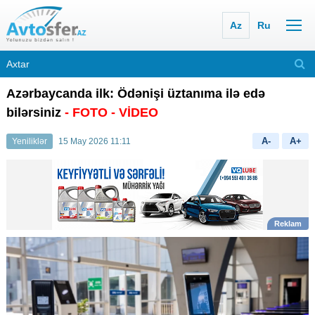
Az
Ru
Azərbaycanda ilk: Ödənişi üztanıma ilə edə
bilərsiniz
- FOTO
- VİDEO
A-
A+
Yeniliklər
15 May 2026 11:11