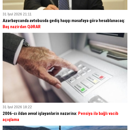
31 İyul 2026 21:11
Azərbaycanda avtobusda gediş haqqı məsafəyə görə hesablanacaq:
Baş nazirdən QƏRAR
31 İyul 2026 18:22
2006-cı ildən əvvəl işləyənlərin nəzərinə:
Pensiya ilə bağlı vacib
açıqlama