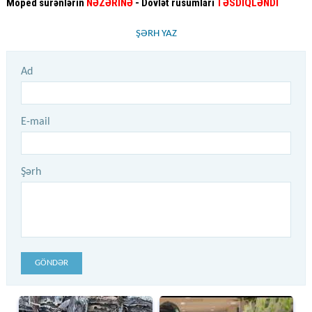
Moped sürənlərin
NƏZƏRİNƏ
- Dövlət rüsumları
TƏSDİQLƏNDİ
ŞƏRH YAZ
Ad
E-mail
Şərh
GÖNDƏR