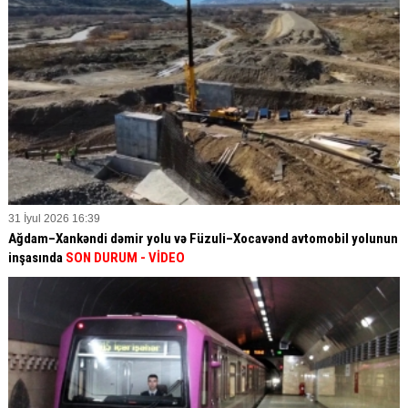
31 İyul 2026 16:39
Ağdam–Xankəndi dəmir yolu və Füzuli–Xocavənd avtomobil yolunun
inşasında
SON DURUM - VİDEO