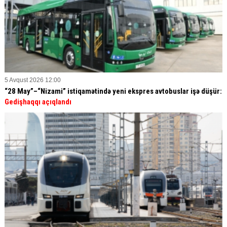
5 Avqust 2026 12:00
“28 May”–“Nizami” istiqamətində yeni ekspres avtobuslar işə düşür:
Gedişhaqqı açıqlandı