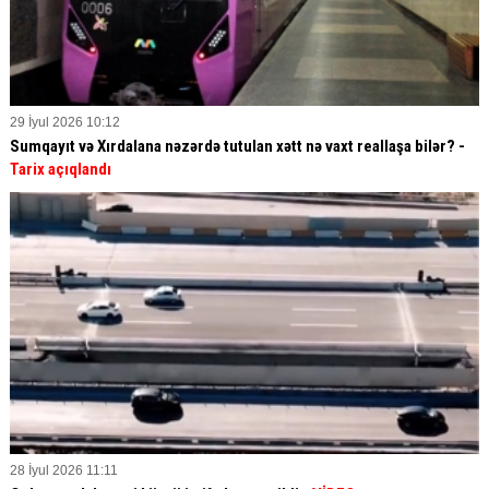
29 İyul 2026 10:12
Sumqayıt və Xırdalana nəzərdə tutulan xətt nə vaxt reallaşa bilər? -
Tarix açıqlandı
28 İyul 2026 11:11