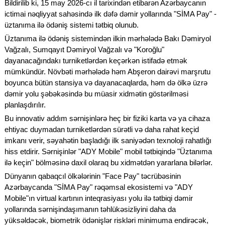
Bildirilib ki, 15 may 2026-cı il tarixindən etibarən Azərbaycanın
ictimai nəqliyyat sahəsində ilk dəfə dəmir yollarında "SİMA Pay" -
üztanıma ilə ödəniş sistemi tətbiq olunub.
Üztanıma ilə ödəniş sistemindən ilkin mərhələdə Bakı Dəmiryol
Vağzalı, Sumqayıt Dəmiryol Vağzalı və "Koroğlu"
dayanacağındakı turniketlərdən keçərkən istifadə etmək
mümkündür. Növbəti mərhələdə həm Abşeron dairəvi marşrutu
boyunca bütün stansiya və dayanacaqlarda, həm də ölkə üzrə
dəmir yolu şəbəkəsində bu müasir xidmətin göstərilməsi
planlaşdırılır.
Bu innovativ addım sərnişinlərə heç bir fiziki karta və ya cihaza
ehtiyac duymadan turniketlərdən sürətli və daha rahat keçid
imkanı verir, səyahətin başladığı ilk saniyədən texnoloji rahatlığı
hiss etdirir. Sərnişinlər "ADY Mobile" mobil tətbiqində "Üztanıma
ilə keçin" bölməsinə daxil olaraq bu xidmətdən yararlana bilərlər.
Dünyanın qabaqcıl ölkələrinin "Face Pay" təcrübəsinin
Azərbaycanda "SİMA Pay" rəqəmsal ekosistemi və "ADY
Mobile"ın virtual kartının inteqrasiyası yolu ilə tətbiqi dəmir
yollarında sərnişindaşımanın təhlükəsizliyini daha da
yüksəldəcək, biometrik ödənişlər riskləri minimuma endirəcək,