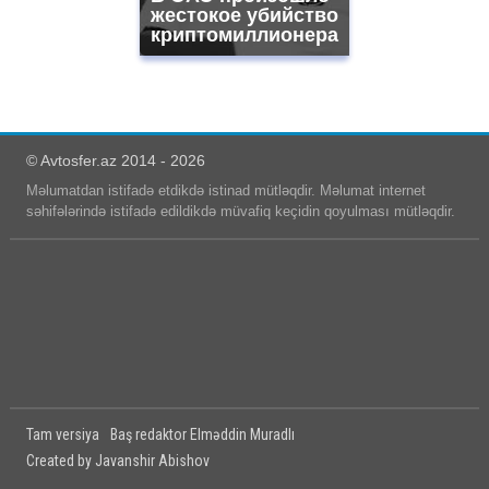
жестокое убийство
криптомиллионера
© Avtosfer.az 2014 - 2026
Məlumatdan istifadə etdikdə istinad mütləqdir. Məlumat internet
səhifələrində istifadə edildikdə müvafiq keçidin qoyulması mütləqdir.
Tam versiya
Baş redaktor Elməddin Muradlı
Created by Javanshir Abishov