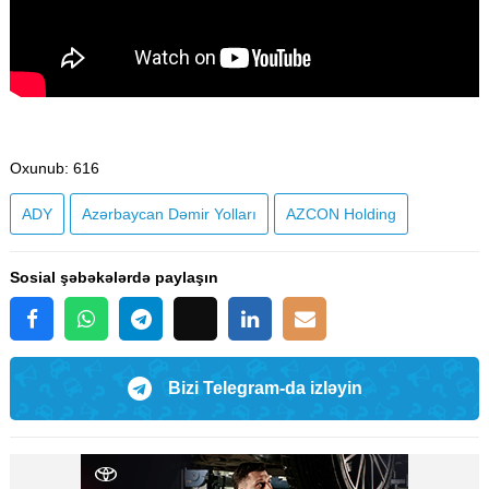
Oxunub
: 616
ADY
Azərbaycan Dəmir Yolları
AZCON Holding
Sosial şəbəkələrdə paylaşın
Bizi Telegram-da izləyin