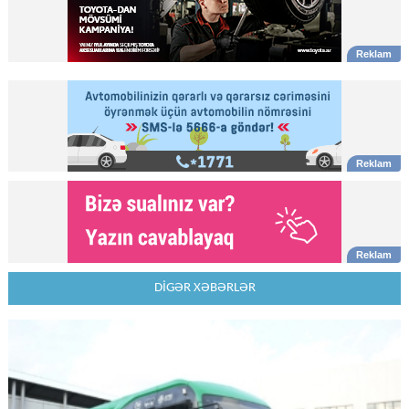
DİGƏR XƏBƏRLƏR