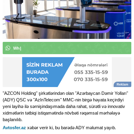
W
h
a
t
s
A
p
p
k
a
n
a
l
ı
m
ı
z
a
a
b
u
n
|
"AZCON Holding" şirkətlərindən olan "Azərbaycan Dəmir Yolları"
(ADY) QSC və "AzInTelecom" MMC-nin birgə həyata keçirdiyi
yeni layihə ilə sərnişindaşımada daha rahat, sürətli və innovativ
xidmətlərin tətbiqi istiqamətində növbəti rəqəmsal mərhələyə
başlanılıb.
Avtosfer.az
xəbər verir ki, bu barədə ADY məlumat yayıb.