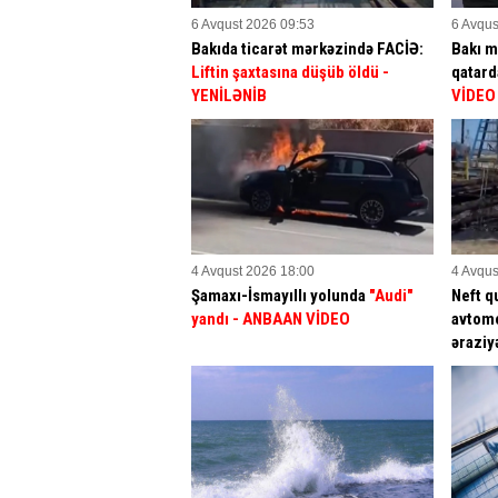
6 Avqust 2026 09:53
6 Avqus
Bakıda ticarət mərkəzində FACİƏ:
Bakı m
Liftin şaxtasına düşüb öldü
-
qatar
YENİLƏNİB
VİDEO
4 Avqust 2026 18:00
4 Avqus
Şamaxı-İsmayıllı yolunda
"Audi"
Neft q
yandı - ANBAAN VİDEO
avtomo
əraziy