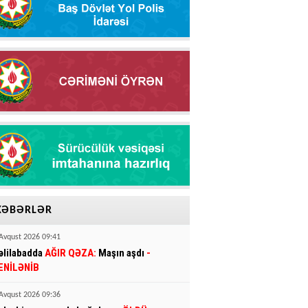
XƏBƏRLƏR
Avqust 2026 09:41
əlilabadda
AĞIR QƏZA:
Maşın aşdı
-
ENİLƏNİB
Avqust 2026 09:36