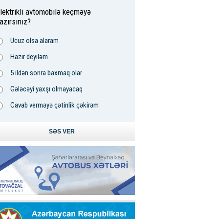
lektrikli avtomobilə keçməyə
azırsınız?
Ucuz olsa alaram
Hazır deyiləm
5 ildən sonra baxmaq olar
Gələcəyi yaxşı olmayacaq
Cavab verməyə çətinlik çəkirəm