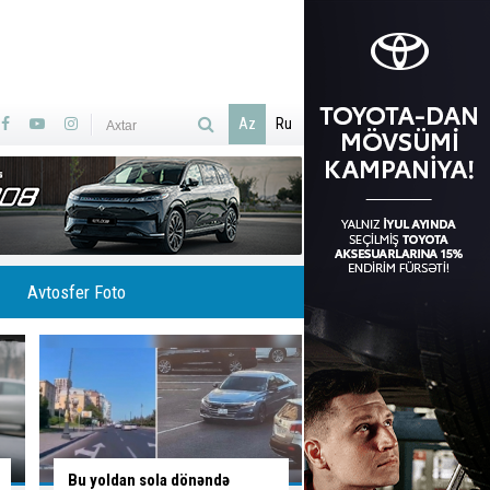
Az
Ru
Avtosfer Foto
Azərbaycanın ilk ödənişli
Bakıda
altı marşrutu