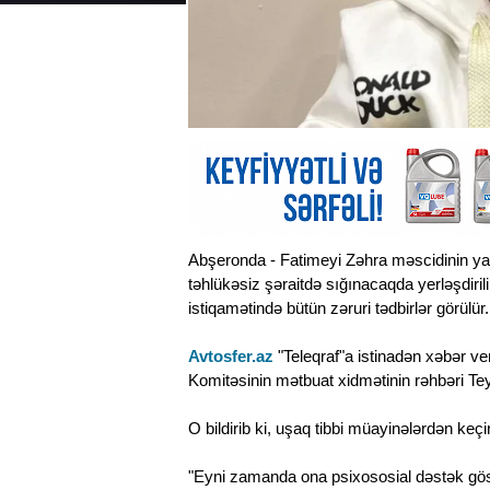
Abşeronda - Fatimeyi Zəhra məscidinin yaxı
təhlükəsiz şəraitdə sığınacaqda yerləşdiril
istiqamətində bütün zəruri tədbirlər görülür.
Avtosfer.az
"Teleqraf"a istinadən xəbər ve
Komitəsinin mətbuat xidmətinin rəhbəri T
O bildirib ki, uşaq tibbi müayinələrdən keçir
"Eyni zamanda ona psixososial dəstək göstər