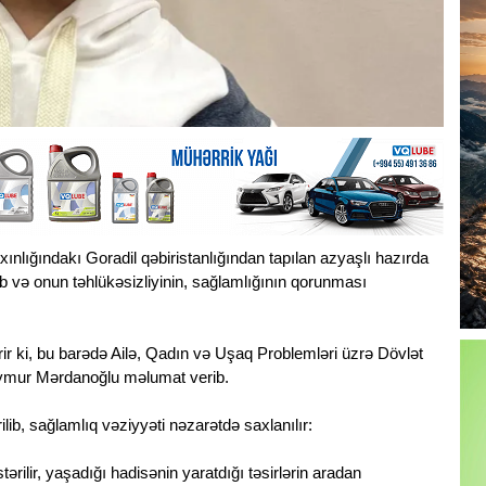
nlığındakı Goradil qəbiristanlığından tapılan azyaşlı hazırda
ib və onun təhlükəsizliyinin, sağlamlığının qorunması
rir ki, bu barədə Ailə, Qadın və Uşaq Problemləri üzrə Dövlət
eymur Mərdanoğlu məlumat verib.
ilib, sağlamlıq vəziyyəti nəzarətdə saxlanılır:
ilir, yaşadığı hadisənin yaratdığı təsirlərin aradan