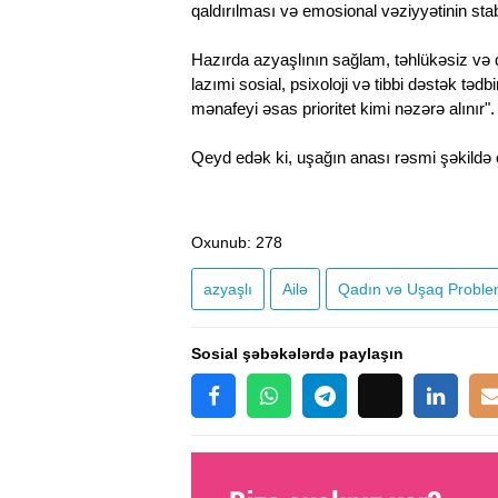
qaldırılması və emosional vəziyyətinin stab
Hazırda azyaşlının sağlam, təhlükəsiz və
lazımi sosial, psixoloji və tibbi dəstək təd
mənafeyi əsas prioritet kimi nəzərə alınır".
Qeyd edək ki, uşağın anası rəsmi şəkildə 
Oxunub
: 278
azyaşlı
Ailə
Qadın və Uşaq Problem
Sosial şəbəkələrdə paylaşın