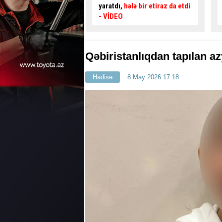
hələ bir etiraz da etdi
qadın sürücü
sakinləri
boğaza yığdı
- VİDEO
Qəbiristanlıqdan tapılan a
Hadisə
8 May 2026 17:18