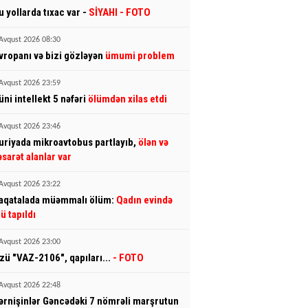
u yollarda tıxac var -
SİYAHI
- FOTO
Avqust 2026 08:30
vropanı və bizi gözləyən
ümumi problem
Avqust 2026 23:59
üni intellekt 5 nəfəri
ölümdən xilas etdi
Avqust 2026 23:46
uriyada mikroavtobus partlayıb,
ölən və
əsarət alanlar var
Avqust 2026 23:22
aqatalada müəmmalı ölüm:
Qadın evində
lü tapıldı
Avqust 2026 23:00
zü "VAZ-2106", qapıları...
- FOTO
Avqust 2026 22:48
ərnişinlər Gəncədəki 7 nömrəli marşrutun