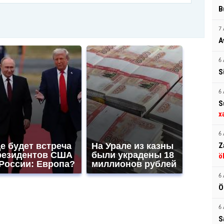
B
7 
A
6 
S
6 
S
x
6 
е будет встреча
На Урале из казны
Z
резидентов США
были украдены 18
ö
 России: Европа?
миллионов рублей
6 
Ö
6 
S