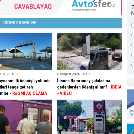
E
h
DİGƏR XƏBƏRLƏR
t 2026 18:56
6 Avqust 2026 18:07
ycanın ilk ödənişli yolunda
İlisuda Ramramay şəlaləsinə
ləri təngə gətirən
gedənlərdən ödəniş alınır? -
İDDİA
mlər -
RƏSMİ AÇIQLAMA
- VİDEO