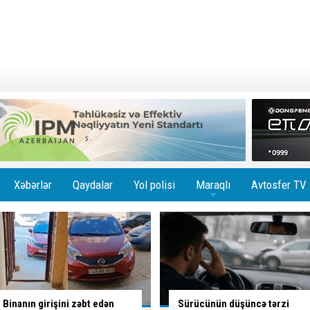
Xəbərlər
Qaydalar
Yol polisi
Maraqlı
Avtosfer TV
+
Sürücünün düşüncə tərzi
Bu yoldan sola dönəndə