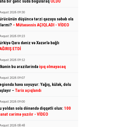
aha bir gənc suda boğularaq
ÖLDÜ
Avqust 2026 09:30
ürücünün düşüncə tərzi qəzaya səbəb ola
ilərmi?
– Mütəxəssis AÇIQLADI - VİDEO
Avqust 2026 09:23
ürkiyə Qara dəniz və Xəzərlə bağlı
AĞIRIŞ ETDİ
Avqust 2026 09:12
lkənin bu ərazilərində
işıq olmayacaq
Avqust 2026 09:07
egionda hava soyuyur: Yağış, külək, dolu
aşlayır –
Tarix açıqlandı
Avqust 2026 09:00
u yoldan sola dönəndə diqqətli olun:
100
anat cərimə yazılır
- VİDEO
Avqust 2026 08:48