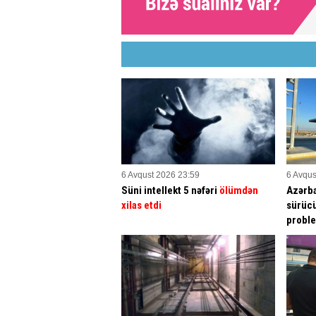
6 Avqust 2026 23:59
6 Avqus
Süni intellekt 5 nəfəri
ölümdən
Azərba
xilas etdi
sürücü
proble