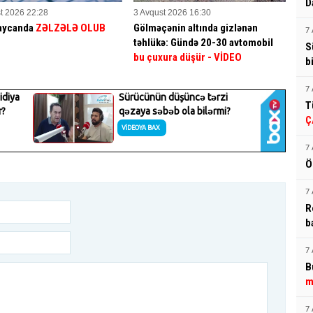
D
t 2026 22:28
3 Avqust 2026 16:30
aycanda
ZƏLZƏLƏ OLUB
Gölməçənin altında gizlənən
7 
təhlükə: Gündə 20-30 avtomobil
S
bu çuxura düşür
- VİDEO
b
7 
T
Ç
7 
Ö
7 
R
b
7 
B
m
7 