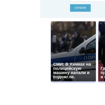
GÖNDƏR
СМИ: В Химках на
полицейскую
Гд
машину напали и
п
подожгли.
и