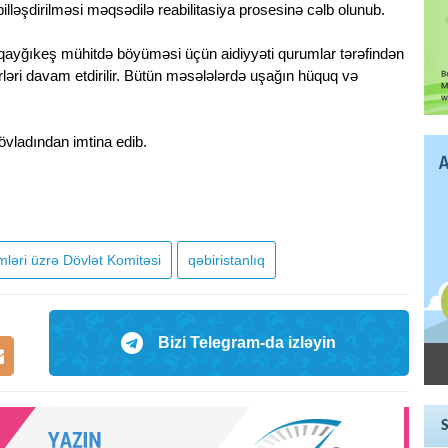
illəşdirilməsi məqsədilə reabilitasiya prosesinə cəlb olunub.
 qayğıkeş mühitdə böyüməsi üçün aidiyyəti qurumlar tərəfindən
birləri davam etdirilir. Bütün məsələlərdə uşağın hüquq və
övladından imtina edib.
ləri üzrə Dövlət Komitəsi
qəbiristanlıq
Bizi Telegram-da izləyin