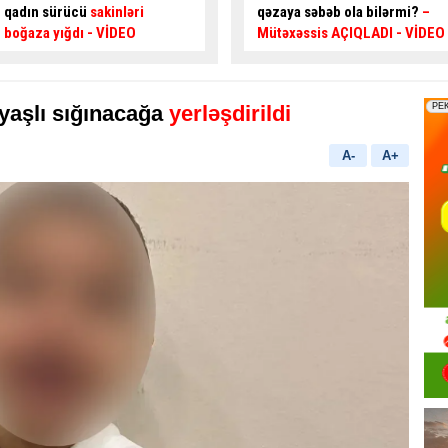
qəzaya səbəb ola bilərmi?
–
diqqətli olun:
100 manat
Mütəxəssis AÇIQLADI - VİDEO
cərimə yazılır
- VİDEO
zyaşlı sığınacağa
yerləşdirildi
A-
A+