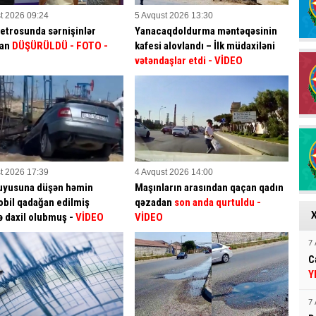
t 2026 09:24
5 Avqust 2026 13:30
etrosunda sərnişinlər
Yanacaqdoldurma məntəqəsinin
dan
DÜŞÜRÜLDÜ - FOTO -
kafesi alovlandı – İlk müdaxiləni
vətəndaşlar etdi
- VİDEO
t 2026 17:39
4 Avqust 2026 14:00
uyusuna düşən həmin
Maşınların arasından qaçan qadın
bil qadağan edilmiş
qəzadan
son anda qurtuldu
-
ə daxil olubmuş -
VİDEO
VİDEO
7 
C
Y
7 