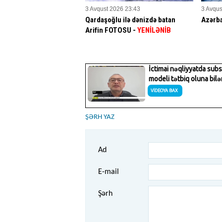
3 Avqust 2026 23:43
3 Avqus
Qardaşoğlu ilə dənizdə batan
Azərb
Arifin FOTOSU
-
YENİLƏNİB
ŞƏRH YAZ
Ad
E-mail
Şərh