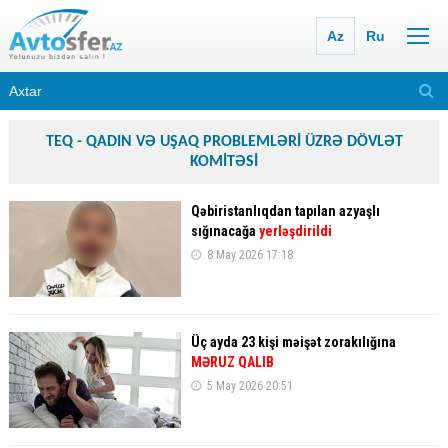
Az
Ru
TEQ - QADIN VƏ UŞAQ PROBLEMLƏRİ ÜZRƏ DÖVLƏT
KOMİTƏSİ
Qəbiristanlıqdan tapılan azyaşlı
sığınacağa
yerləşdirildi
8 May 2026 17:18
Üç ayda 23 kişi məişət zorakılığına
MƏRUZ QALIB
5 May 2026 20:51