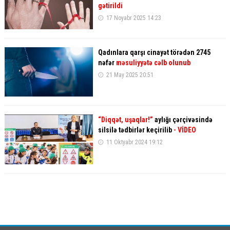
gətirildi
17 Noyabr 2025 14:23
Qadınlara qarşı cinayət törədən 2745
nəfər
məsuliyyətə cəlb olunub
21 May 2025 20:51
“Diqqət, uşaqlar!”
aylığı çərçivəsində
silsilə tədbirlər keçirilib
- VİDEO
11 Oktyabr 2024 19:12