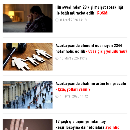
İlin əvvəlindən 23 kişi məişət zorakılığı
ilə bağlı müraciət edib
- RƏSMİ
8 Aprel 2026 14:18
Azərbaycanda aliment ödəməyən 2344
nəfər həbs edilib
- Cəza çıxış yoludurmu?
15 Mart 2026 19:12
Azərbaycanda əhalinin artım tempi azalır
- Çıxış yolları varmı?
1 Fevral 2026 11:42
17 yaşlı qız üçün yenidən toy
keçiriləcəyinə dair iddialara
aydınlıq