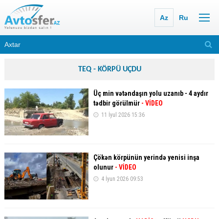
Az
Ru
TEQ - KÖRPÜ UÇDU
Üç min vətəndaşın yolu uzanıb - 4 aydır
tədbir görülmür
- VİDEO
11 İyul 2026 15:36
Çökən körpünün yerində yenisi inşa
olunur
- VİDEO
4 İyun 2026 09:53