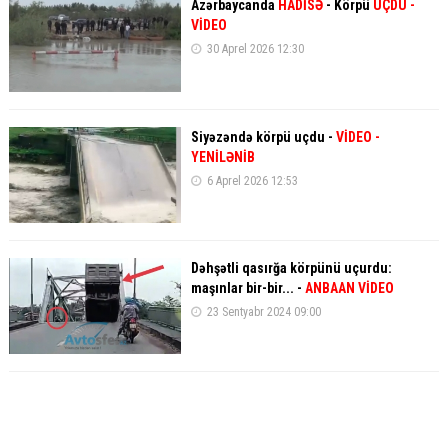
Azərbaycanda
HADİSƏ
- Körpü
UÇDU
-
VİDEO
30 Aprel 2026 12:30
Siyəzəndə körpü uçdu -
VİDEO
-
YENİLƏNİB
6 Aprel 2026 12:53
Dəhşətli qasırğa körpünü uçurdu:
maşınlar bir-bir... -
ANBAAN VİDEO
23 Sentyabr 2024 09:00