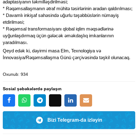
adaptasiyanın təkmilləşdirilməsi;
* Rəqəmsallaşmanın ətraf mühitə təsirlərinin aradan qaldırılması;
* Davamlı inkişaf sahəsində uğurlu təşəbbüslərin nümayiş
etdirilməsi;
* Rəqəmsal transformasiyanı qlobal iqlim məqsədlərinə
uyğunlaşdırmaq üçün gələcək əməkdaşlıq imkanlarının
yaradılması.
Qeyd edək ki, dəyirmi masa Elm, Texnologiya və
İnnovasiya/Rəqəmsallaşma Günü çərçivəsində təşkil olunacaq.
Oxunub
: 934
Sosial şəbəkələrdə paylaşın
Bizi Telegram-da izləyin