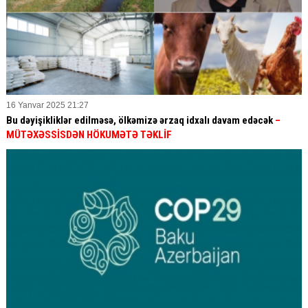
16 Yanvar 2025 21:27
Bu dəyişikliklər edilməsə, ölkəmizə ərzaq idxalı davam edəcək
–
MÜTƏXƏSSİSDƏN HÖKUMƏTƏ TƏKLİF