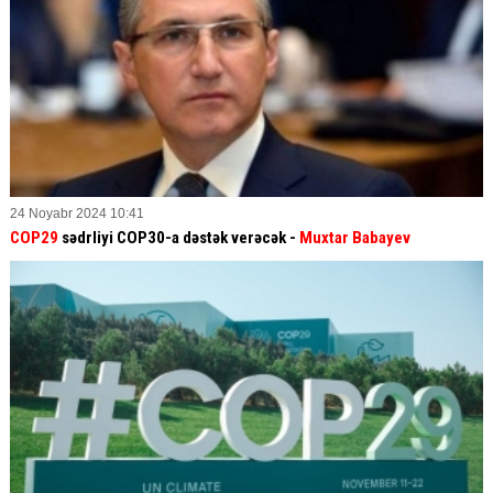
24 Noyabr 2024 10:41
COP29
sədrliyi COP30-a dəstək verəcək -
Muxtar Babayev