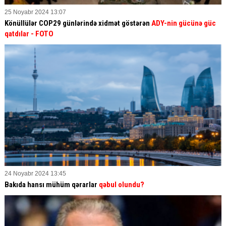
25 Noyabr 2024 13:07
Könüllülər COP29 günlərində xidmət göstərən
ADY-nin gücünə güc
qatdılar
- FOTO
24 Noyabr 2024 13:45
Bakıda hansı mühüm qərarlar
qəbul olundu?