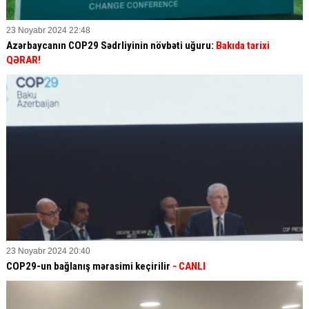
23 Noyabr 2024 22:48
Azərbaycanın COP29 Sədrliyinin növbəti uğuru:
Bakıda tarixi
QƏRAR!
23 Noyabr 2024 20:40
COP29-un bağlanış mərasimi keçirilir
- CANLI