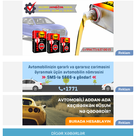
DİGƏR XƏBƏRLƏR