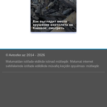
Как выглядит место
крушение вертолета на
Кавказе: смотреть
© Avtosfer.az 2014 - 2026
Məlumatdan istifadə etdikdə istinad mütləqdir. Məlumat internet
səhifələrində istifadə edildikdə müvafiq keçidin qoyulması mütləqdir.