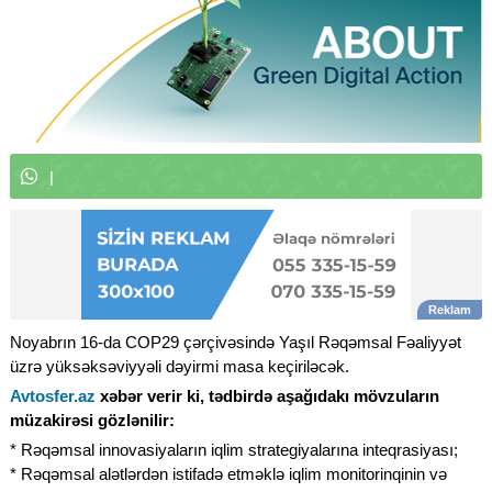
W
h
a
t
s
A
p
p
k
a
n
a
l
ı
m
ı
|
Noyabrın 16-da COP29 çərçivəsində Yaşıl Rəqəmsal Fəaliyyət
üzrə yüksəksəviyyəli dəyirmi masa keçiriləcək.
Avtosfer.az
xəbər verir ki, tədbirdə aşağıdakı mövzuların
müzakirəsi gözlənilir:
* Rəqəmsal innovasiyaların iqlim strategiyalarına inteqrasiyası;
* Rəqəmsal alətlərdən istifadə etməklə iqlim monitorinqinin və