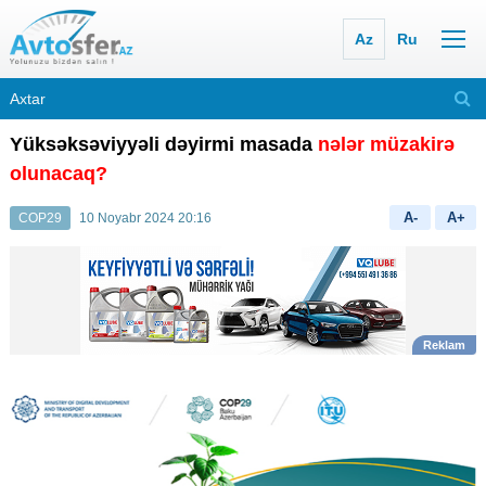
Az
Ru
Yüksəksəviyyəli dəyirmi masada
nələr müzakirə
olunacaq?
A-
A+
COP29
10 Noyabr 2024 20:16