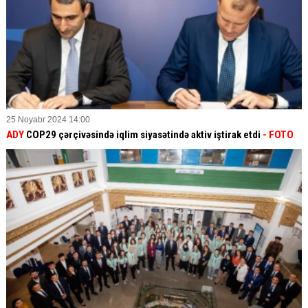
25 Noyabr 2024 14:00
ADY
COP29 çərçivəsində iqlim siyasətində aktiv iştirak etdi
- FOTO