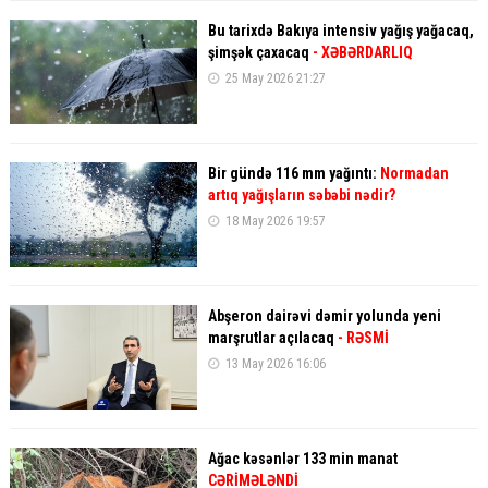
Bu tarixdə Bakıya intensiv yağış yağacaq,
şimşək çaxacaq
- XƏBƏRDARLIQ
25 May 2026 21:27
Bir gündə 116 mm yağıntı:
Normadan
artıq yağışların səbəbi nədir?
18 May 2026 19:57
Abşeron dairəvi dəmir yolunda yeni
marşrutlar açılacaq
- RƏSMİ
13 May 2026 16:06
Ağac kəsənlər 133 min manat
CƏRİMƏLƏNDİ