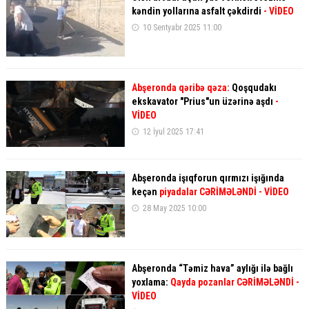
kəndin yollarına asfalt çəkdirdi
- VİDEO
10 Sentyabr 2025 11:00
Abşeronda qəribə qəza:
Qoşqudakı
ekskavator "Prius"un üzərinə aşdı
-
VİDEO
12 İyul 2025 17:41
Abşeronda işıqforun qırmızı işığında
keçən
piyadalar CƏRİMƏLƏNDİ - VİDEO
28 May 2025 10:00
Abşeronda “Təmiz hava” aylığı ilə bağlı
yoxlama:
Qayda pozanlar CƏRİMƏLƏNDİ -
VİDEO