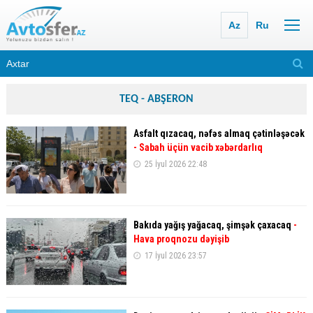
Az
Ru
TEQ - ABŞERON
Asfalt qızacaq, nəfəs almaq çətinləşəcək
- Sabah üçün vacib xəbərdarlıq
25 İyul 2026 22:48
Bakıda yağış yağacaq, şimşək çaxacaq
-
Hava proqnozu dəyişib
17 İyul 2026 23:57