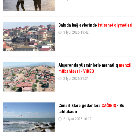
Bakıda bağ evlərində
istirahət qiymətləri
3 İyul 2026 19:42
Abşeronda yüzminlərlə manatlıq
mənzil
mübahisəsi - VİDEO
2 İyul 2026 21:31
Çimərliklərə gedənlərə
ÇAĞIRIŞ
- Bu
təhlükədir!
21 İyun 2026 16:12