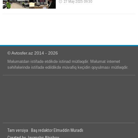
27 May 2025 09:30
© Avtosfer.az 2014 - 2026
Məlumatdan istifadə etdikdə istinad mütləqdir. Məlumat internet
səhifələrində istifadə edildikdə müvafiq keçidin qoyulması mütləqdir.
Tam versiya
Baş redaktor Elməddin Muradlı
Created by Javanshir Abishov