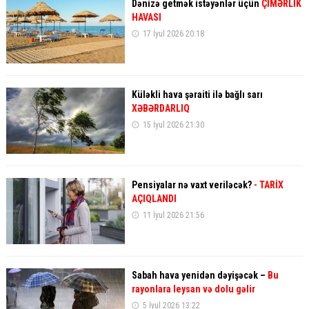
Dənizə getmək istəyənlər üçün
ÇİMƏRLİK
HAVASI
17 İyul 2026 20:18
Küləkli hava şəraiti ilə bağlı sarı
XƏBƏRDARLIQ
15 İyul 2026 21:30
Pensiyalar nə vaxt veriləcək?
- TARİX
AÇIQLANDI
11 İyul 2026 21:56
Sabah hava yenidən dəyişəcək –
Bu
rayonlara leysan və dolu gəlir
5 İyul 2026 13:22