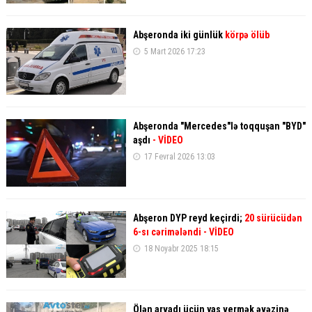
Abşeronda iki günlük
körpə ölüb
5 Mart 2026 17:23
Abşeronda "Mercedes"lə toqquşan "BYD"
aşdı
- VİDEO
17 Fevral 2026 13:03
Abşeron DYP reyd keçirdi;
20 sürücüdən
6-sı cərimələndi - VİDEO
18 Noyabr 2025 18:15
Ölən arvadı üçün yas vermək əvəzinə