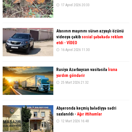
17 Aprel 2026 20:33
Atasının maşınını sürən azyaşlı özünü
videoya çəkib
sosial şəbəkədə reklam
etdi
- VİDEO
16 Aprel 2026 11:30
Rusiya Azərbaycan vasitəsilə
İrana
yardım göndərir
25 Mart 2026 21:32
Abşeronda keçmiş bələdiyyə sədri
saxlanıldı -
Ağır ittihamlar
12 Mart 2026 16:48