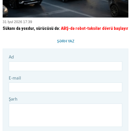
31 İyul 2026 17:39
Sükanı da yoxdur, sürücüsü də:
ABŞ-də robot-taksilər dövrü başlayır
ŞƏRH YAZ
Ad
E-mail
Şərh