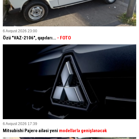
6 Avqust 2026 23:00
Özü "VAZ-2106", qapıları...
- FOTO
6 Avqust 2026 17:39
Mitsubishi Pajero ailəsi yeni
modellərlə genişlənəcək