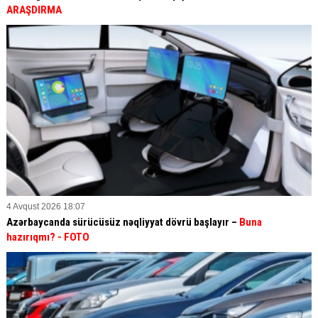
ARAŞDIRMA
4 Avqust 2026 18:07
Azərbaycanda sürücüsüz nəqliyyat dövrü başlayır –
Buna
hazırıqmı?
- FOTO