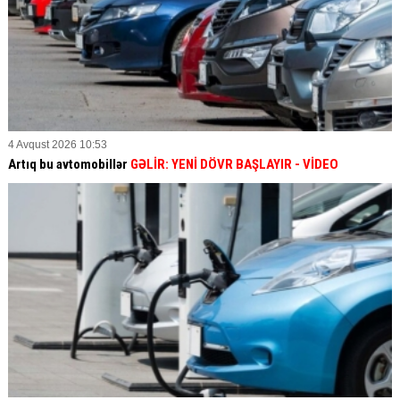
4 Avqust 2026 10:53
Artıq bu avtomobillər
GƏLİR: YENİ DÖVR BAŞLAYIR
- VİDEO