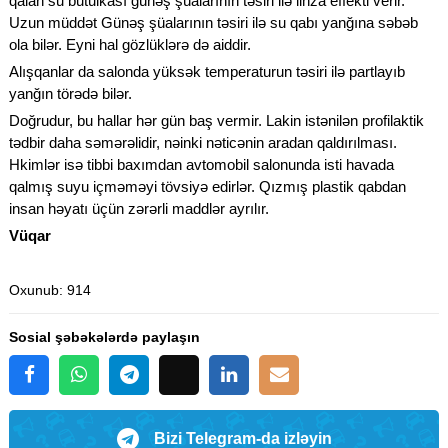
qalan su butulkası günəş şüalarının təsiri ilə linza effekti verir.
Uzun müddət Günəş şüalarının təsiri ilə su qabı yanğına səbəb
ola bilər. Eyni hal gözlüklərə də aiddir.
Alışqanlar da salonda yüksək temperaturun təsiri ilə partlayıb
yanğın törədə bilər.
Doğrudur, bu hallar hər gün baş vermir. Lakin istənilən profilaktik
tədbir daha səmərəlidir, nəinki nəticənin aradan qaldırılması.
Hkimlər isə tibbi baxımdan avtomobil salonunda isti havada
qalmış suyu içməməyi tövsiyə edirlər. Qızmış plastik qabdan
insan həyatı üçün zərərli maddlər ayrılır.
Vüqar
Oxunub
: 914
Sosial şəbəkələrdə paylaşın
Bizi Telegram-da izləyin