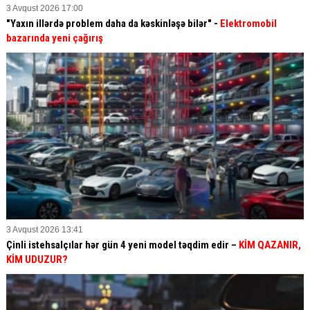
3 Avqust 2026 17:00
"Yaxın illərdə problem daha da kəskinləşə bilər" -
Elektromobil
bazarında yeni çağırış
3 Avqust 2026 13:41
Çinli istehsalçılar hər gün 4 yeni model təqdim edir –
KİM QAZANIR,
KİM UDUZUR?