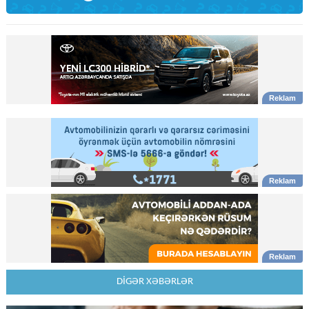
DİGƏR XƏBƏRLƏR