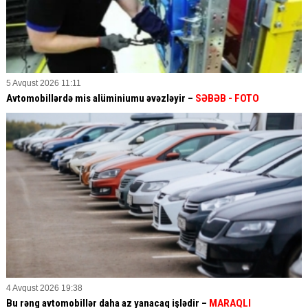
5 Avqust 2026 11:11
Avtomobillərdə mis alüminiumu əvəzləyir –
SƏBƏB
- FOTO
4 Avqust 2026 19:38
Bu rəng avtomobillər daha az yanacaq işlədir –
MARAQLI