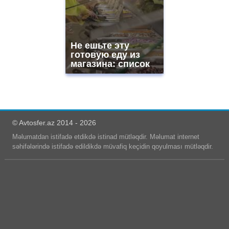
Не ешьте эту
готовую еду из
магазина: список
© Avtosfer.az 2014 - 2026
Məlumatdan istifadə etdikdə istinad mütləqdir. Məlumat internet
səhifələrində istifadə edildikdə müvafiq keçidin qoyulması mütləqdir.