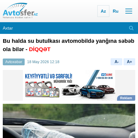
Az
Ru
Bu halda su butulkası avtomobildə yanğına səbəb
ola bilər -
DİQQƏT
A-
A+
Avtoxəbər
18 May 2026 12:18