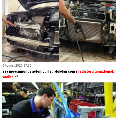
5 Avqust 2026 17:30
Yay mövsümündə avtomobil sürdükdən sonra
radiatoru təmizləmək
vacibdir?