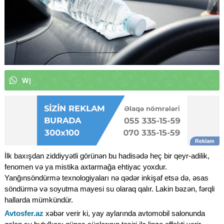
W
h
a
t
s
A
p
p
k
a
n
a
l
ı
m
ı
z
a
|
İlk baxışdan ziddiyyətli görünən bu hadisədə heç bir qeyr-adilik,
fenomen və ya mistika axtarmağa ehtiyac yoxdur.
Yanğınsöndürmə texnologiyaları nə qədər inkişaf etsə də, əsas
söndürmə və soyutma mayesi su olaraq qalır. Lakin bəzən, fərqli
hallarda mümkündür.
Avtosfer.az
xəbər verir ki, yay aylarında avtomobil salonunda