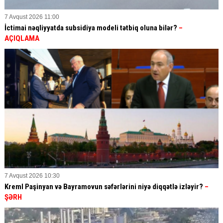
7 Avqust 2026 11:00
İctimai nəqliyyatda subsidiya modeli tətbiq oluna bilər?
–
AÇIQLAMA
7 Avqust 2026 10:30
Kreml Paşinyan və Bayramovun səfərlərini niyə diqqətlə izləyir?
–
ŞƏRH