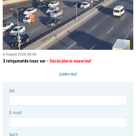
6 Avqust 2026 08:48
3 istiqamətdə tıxac var -
Sürücülərin nəzərinə!
ŞƏRH YAZ
Ad
E-mail
Şərh