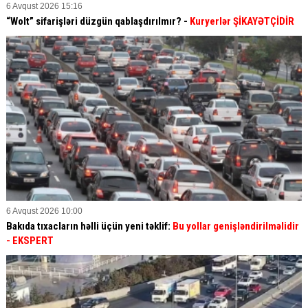
6 Avqust 2026 15:16
“Wolt” sifarişləri düzgün qablaşdırılmır? -
Kuryerlər ŞİKAYƏTÇİDİR
6 Avqust 2026 10:00
Bakıda tıxacların həlli üçün yeni təklif:
Bu yollar genişləndirilməlidir
- EKSPERT