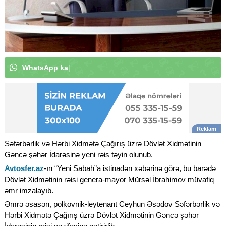
W
h
a
t
s
A
p
p
k
a
n
a
l
ı
m
ı
z
a
a
b
u
n
ə
o
l
u
n
|
Səfərbərlik və Hərbi Xidmətə Çağırış üzrə Dövlət Xidmətinin
Gəncə şəhər İdarəsinə yeni rəis təyin olunub.
Avtosfer.az
-ın “Yeni Sabah”a istinadən xəbərinə görə, bu barədə
Dövlət Xidmətinin rəisi genera-mayor Mürsəl İbrahimov müvafiq
əmr imzalayıb.
Əmrə əsasən, polkovnik-leytenant Ceyhun Əsədov Səfərbərlik və
Hərbi Xidmətə Çağırış üzrə Dövlət Xidmətinin Gəncə şəhər