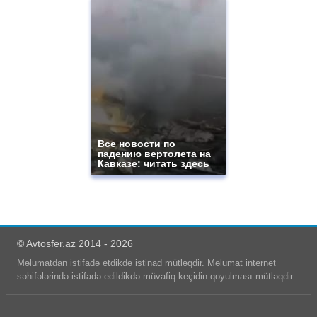
Все новости по
падению вертолета на
Кавказе: читать здесь
© Avtosfer.az 2014 - 2026
Məlumatdan istifadə etdikdə istinad mütləqdir. Məlumat internet
səhifələrində istifadə edildikdə müvafiq keçidin qoyulması mütləqdir.