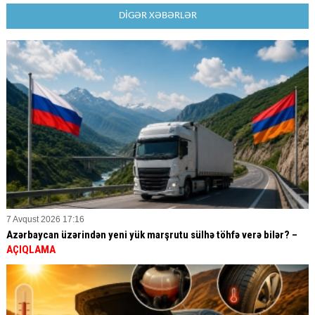
DİGƏR XƏBƏRLƏR
7 Avqust 2026 17:16
Azərbaycan üzərindən yeni yük marşrutu sülhə töhfə verə bilər? –
AÇIQLAMA