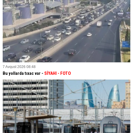
7 Avqust 2026 08:48
Bu yollarda tıxac var -
SİYAHI
- FOTO