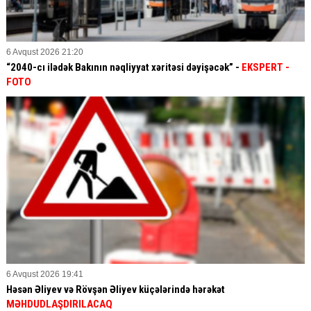
6 Avqust 2026 21:20
“2040-cı ilədək Bakının nəqliyyat xəritəsi dəyişəcək” -
EKSPERT
-
FOTO
6 Avqust 2026 19:41
Həsən Əliyev və Rövşən Əliyev küçələrində hərəkət
MƏHDUDLAŞDIRILACAQ