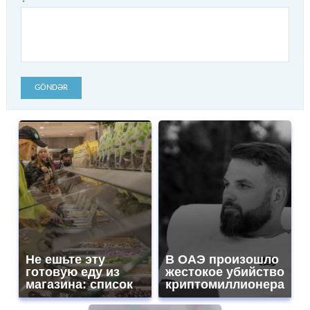
GÖNDƏR
Не ешьте эту
В ОАЭ произошло
готовую еду из
жестокое убийство
магазина: список
криптомиллионера