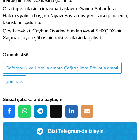
İdarəsinin rəisi vəzifəsinə gətirirlib.
O, artıq vəzifəsinin icrasına başlayıb. Gəncə Şəhər İcra
Hakimiyyətinin başçısı Niyazi Bayramov yeni rəisi qəbul edib,
təbriklərini çatdırıb.
Qeyd edək ki, Ceyhun Əsədov bundan əvvəl SHXÇDX-nin
Xaçmaz rayon şöbəsinin rəisi vəzifəsində çalışıb.
Oxunub
: 456
Səfərbərlik və Hərbi Xidmətə Çağırış üzrə Dövlət Xidməti
yeni rəis
Sosial şəbəkələrdə paylaşın
Bizi Telegram-da izləyin