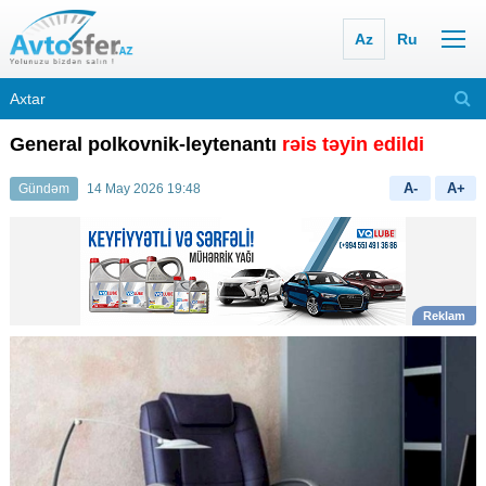
Az
Ru
General polkovnik-leytenantı
rəis təyin edildi
A-
A+
Gündəm
14 May 2026 19:48