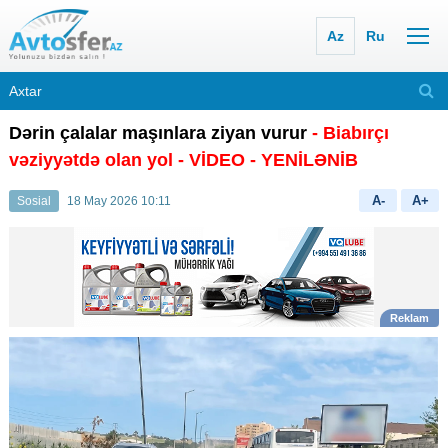
Az
Ru
Dərin çalalar maşınlara ziyan vurur
- Biabırçı
vəziyyətdə olan yol - VİDEO
- YENİLƏNİB
A-
A+
Sosial
18 May 2026 10:11