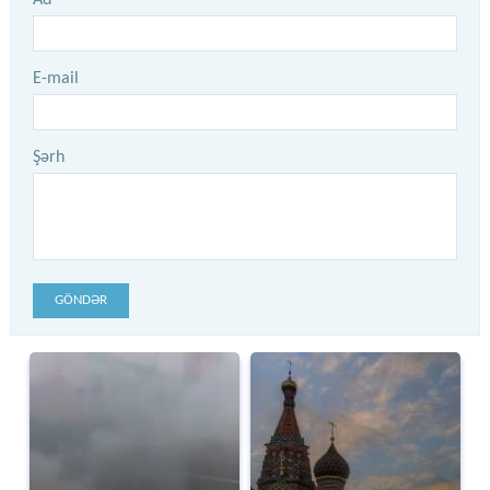
E-mail
Şərh
GÖNDƏR