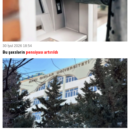
30 İyul 2026 18:54
Bu şəxslərin
pensiyası artırıldı