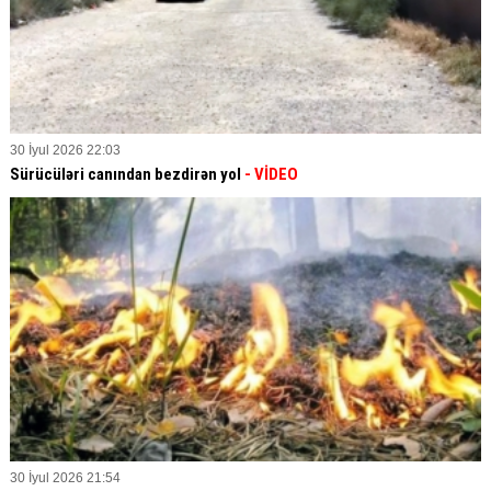
30 İyul 2026 22:03
Sürücüləri canından bezdirən yol
- VİDEO
30 İyul 2026 21:54