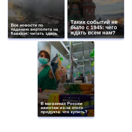
Таких событий не
Все новости по
было с 1945: чего
падению вертолета на
ждать всем нам?
Кавказе: читать здесь
В магазинах России
ажиотаж из-за этого
продукта: что купить?