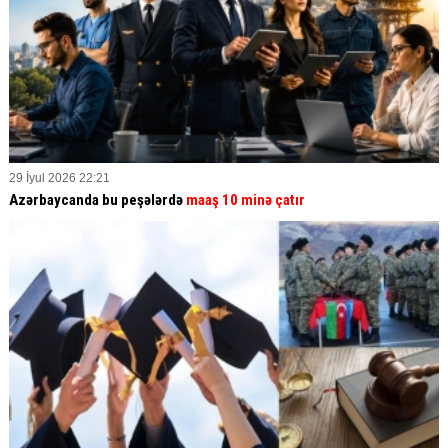
29 İyul 2026 22:21
Azərbaycanda bu peşələrdə
maaş 10 minə çatır