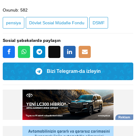
Oxunub
: 582
pensiya
Dövlət Sosial Müdafiə Fondu
DSMF
Sosial şəbəkələrdə paylaşın
Bizi Telegram-da izləyin