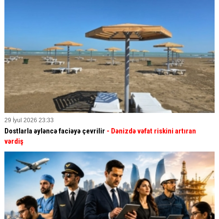
29 İyul 2026 23:33
Dostlarla əyləncə faciəyə çevrilir
- Dənizdə vəfat riskini artıran
vərdiş