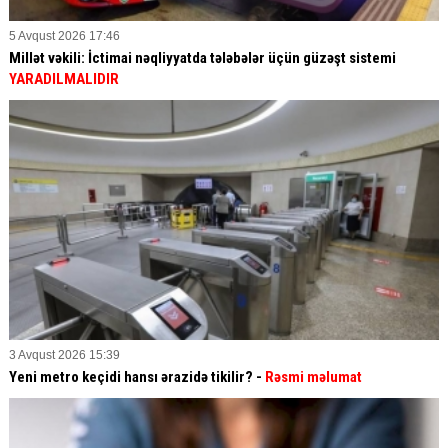
5 Avqust 2026 17:46
Millət vəkili: İctimai nəqliyyatda tələbələr üçün güzəşt sistemi
YARADILMALIDIR
3 Avqust 2026 15:39
Yeni metro keçidi hansı ərazidə tikilir? -
Rəsmi məlumat