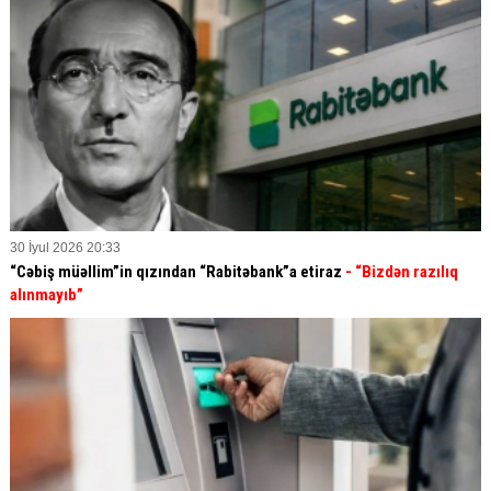
30 İyul 2026 20:33
“Cəbiş müəllim”in qızından “Rabitəbank”a etiraz
- “Bizdən razılıq
alınmayıb”