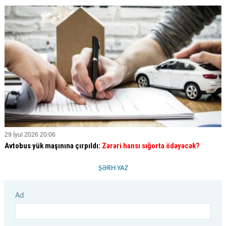
29 İyul 2026 20:06
Avtobus yük maşınına çırpıldı:
Zərəri hansı sığorta ödəyəcək?
ŞƏRH YAZ
Ad