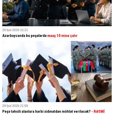
29 İyul 2026 22:21
Azərbaycanda bu peşələrdə
maaş 10 minə çatır
29 İyul 2026 21:09
Peşə təhsili alanlara hərbi xidmətdən möhlət veriləcək?
- RƏSMİ