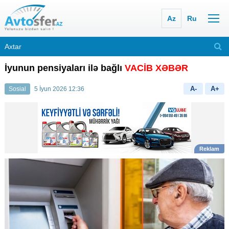
Az
Ru
İyunun pensiyaları ilə bağlı
VACİB XƏBƏR
A-
A+
Sosial
5 İyun 2026 12:36