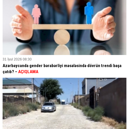
31 İyul 2026 08:30
Azərbaycanda gender bərabərliyi məsələsində dövrün trendi başa
çatıb? –
AÇIQLAMA