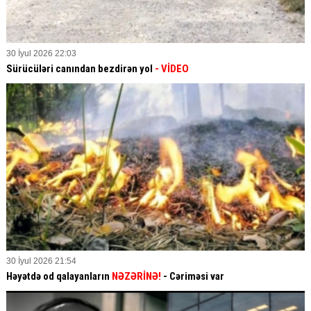
30 İyul 2026 22:03
Sürücüləri canından bezdirən yol
- VİDEO
30 İyul 2026 21:54
Həyətdə od qalayanların
NƏZƏRİNƏ!
- Cəriməsi var