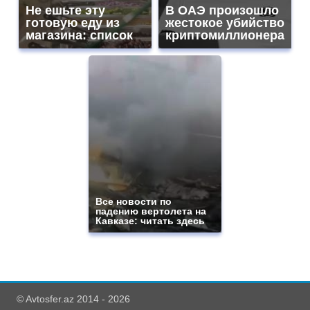
Не ешьте эту
В ОАЭ произошло
готовую еду из
жестокое убийство
магазина: список
криптомиллионера
Все новости по
падению вертолета на
Кавказе: читать здесь
© Avtosfer.az 2014 - 2026