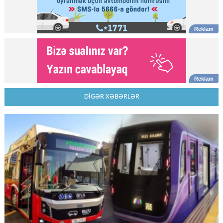
DİGƏR XƏBƏRLƏR