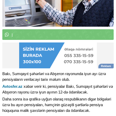
W
h
a
t
s
A
p
p
k
a
n
a
l
ı
m
ı
z
a
|
Bakı, Sumqayıt şəhərləri və Abşeron rayonunda iyun ayı üzrə
pensiyaların veriləcəyi tarix məlum olub.
Avtosfer.az
xəbər verir ki, pensiyalar Bakı, Sumqayıt şəhərləri və
Abşeron rayonu üzrə iyun ayının 12-də ödəniləcək.
Daha sonra isə qrafikə uyğun olaraq respublikanın digər bölgələri
üzrə bu ayın pensiyaları, həmçinin güzəştli şərtlərlə pensiya
hüququna malik şəxslərin pensiyaları da ödəniləcək.