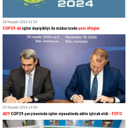
28 Noyabr 2024 11:54
COP29-da
iqlim dəyişikliyi ilə mübarizədə
yeni üfüqlər
25 Noyabr 2024 14:00
ADY
COP29 çərçivəsində iqlim siyasətində aktiv iştirak etdi
- FOTO