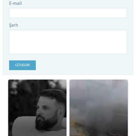
E-mail
Şərh
GÖNDƏR