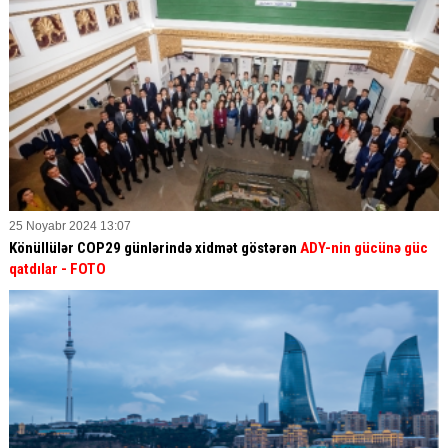
25 Noyabr 2024 13:07
Könüllülər COP29 günlərində xidmət göstərən
ADY-nin gücünə güc
qatdılar
- FOTO