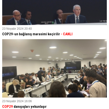
23 Noyabr 2024 20:40
COP29-un bağlanış mərasimi keçirilir
- CANLI
23 Noyabr 2024 16:06
COP29
danışıqları yekunlaşır