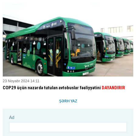
23 Noyabr 2024 14:11
COP29 üçün nəzərdə tutulan avtobuslar fəaliyyətini
DAYANDIRIR
ŞƏRH YAZ
Ad