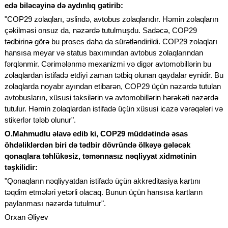
edə biləcəyinə də aydınlıq gətirib:
"COP29 zolaqları, əslində, avtobus zolaqlarıdır. Həmin zolaqların
çəkilməsi onsuz da, nəzərdə tutulmuşdu. Sadəcə, COP29
tədbirinə görə bu proses daha da sürətləndirildi. COP29 zolaqları
hansısa meyar və status baxımından avtobus zolaqlarından
fərqlənmir. Cərimələnmə mexanizmi və digər avtomobillərin bu
zolaqlardan istifadə etdiyi zaman tətbiq olunan qaydalar eynidir. Bu
zolaqlarda noyabr ayından etibarən, COP29 üçün nəzərdə tutulan
avtobusların, xüsusi taksilərin və avtomobillərin hərəkəti nəzərdə
tutulur. Həmin zolaqlardan istifadə üçün xüsusi icazə vərəqələri və
stikerlər tələb olunur".
O.Mahmudlu əlavə edib ki, COP29 müddətində əsas
öhdəliklərdən biri də tədbir dövründə ölkəyə gələcək
qonaqlara təhlükəsiz, təmənnasız nəqliyyat xidmətinin
təşkilidir:
"Qonaqların nəqliyyatdan istifadə üçün akkreditasiya kartını
təqdim etmələri yetərli olacaq. Bunun üçün hansısa kartların
paylanması nəzərdə tutulmur".
Orxan Əliyev