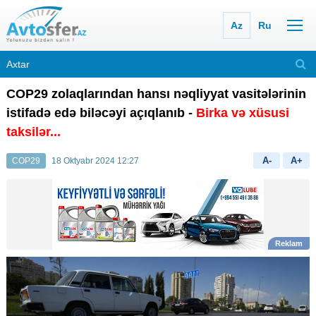
Az
Ru
COP29 zolaqlarından hansı nəqliyyat vasitələrinin
istifadə edə biləcəyi açıqlanıb -
Birka və xüsusi
taksilər...
A-
A+
COP29
18 Oktyabr 2024 12:27