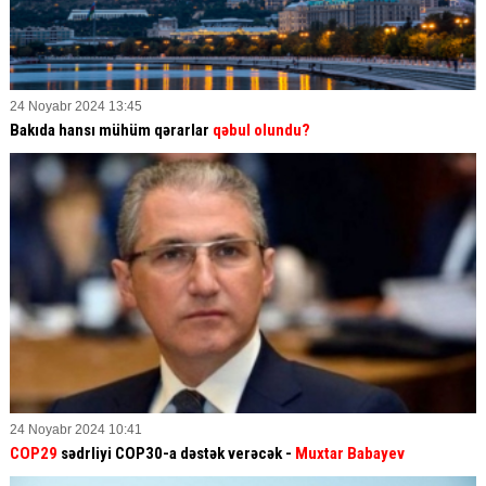
24 Noyabr 2024 13:45
Bakıda hansı mühüm qərarlar
qəbul olundu?
24 Noyabr 2024 10:41
COP29
sədrliyi COP30-a dəstək verəcək -
Muxtar Babayev