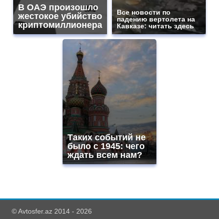
В ОАЭ произошло
Все новости по
жестокое убийство
падению вертолета на
криптомиллионера
Кавказе: читать здесь
Таких событий не
было с 1945: чего
ждать всем нам?
© Avtosfer.az 2014 - 2026