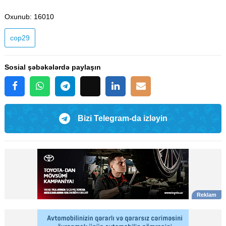
Oxunub
: 16010
cop29
Sosial şəbəkələrdə paylaşın
Bizi Telegram-da izləyin