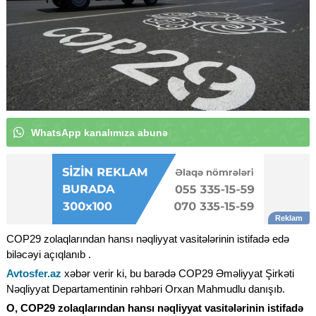
W
h
a
t
s
A
p
p
k
a
n
a
l
ı
m
ı
z
a
a
b
u
n
ə
o
l
u
n
|
COP29 zolaqlarından hansı nəqliyyat vasitələrinin istifadə edə
biləcəyi açıqlanıb .
Avtosfer.az
xəbər verir ki, bu barədə COP29 Əməliyyat Şirkəti
Nəqliyyat Departamentinin rəhbəri Orxan Mahmudlu danışıb.
O, COP29 zolaqlarından hansı nəqliyyat vasitələrinin istifadə