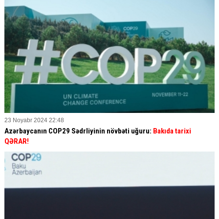
23 Noyabr 2024 22:48
Azərbaycanın COP29 Sədrliyinin növbəti uğuru:
Bakıda tarixi
QƏRAR!