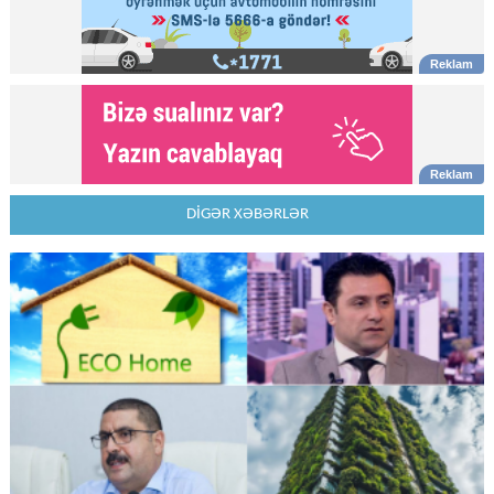
DİGƏR XƏBƏRLƏR