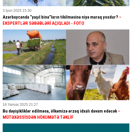
3 İyun 2025 15:30
Azərbaycanda “yaşıl bina”ların tikilməsinə niyə maraq yoxdur?
–
EKSPERTLƏR SƏBƏBLƏRİ AÇIQLADI - FOTO
16 Yanvar 2025 21:27
Bu dəyişikliklər edilməsə, ölkəmizə ərzaq idxalı davam edəcək
–
MÜTƏXƏSSİSDƏN HÖKUMƏTƏ TƏKLİF