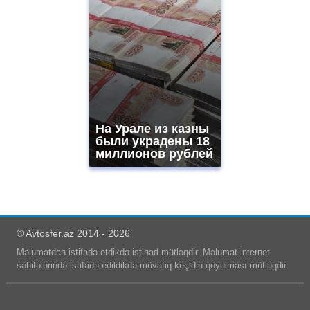
На Урале из казны
были украдены 18
миллионов рублей
© Avtosfer.az 2014 - 2026
Məlumatdan istifadə etdikdə istinad mütləqdir. Məlumat internet
səhifələrində istifadə edildikdə müvafiq keçidin qoyulması mütləqdir.