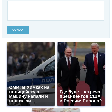
GÖNDƏR
СМИ: В Химках на
полицейскую
Где будет встреча
машину напали и
президентов США
подожгли.
и России: Европа?