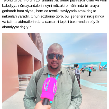
“World Urban Forum 13” urbanistlər, şəhər planlaşdırıcıları və yerli
bələdiyyə nümayəndələrini eyni müzakirə mühitində bir araya
gətirərək həm siyasi, həm də texniki səviyyədə əməkdaşlıq
imkanları yaradır. Onun sözlərinə görə, bu, şəhərlərin inkişafında
və ictimai xidmətlərin daha səmərəli təşkili baxımından böyük
əhəmiyyət daşıyır.