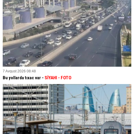
7 Avqust 2026 08:48
Bu yollarda tıxac var -
SİYAHI
- FOTO