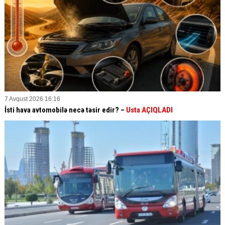
7 Avqust 2026 16:16
İsti hava avtomobilə necə təsir edir? –
Usta AÇIQLADI