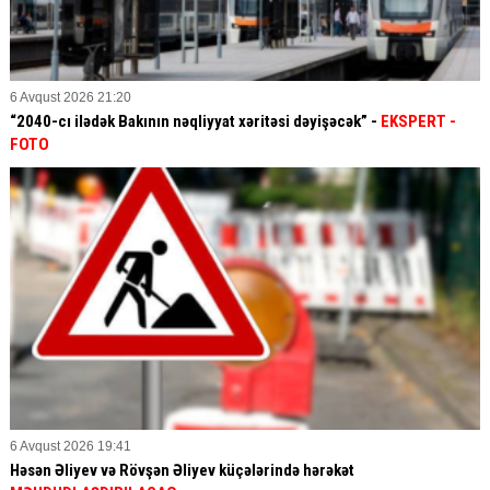
6 Avqust 2026 21:20
“2040-cı ilədək Bakının nəqliyyat xəritəsi dəyişəcək” -
EKSPERT
-
FOTO
6 Avqust 2026 19:41
Həsən Əliyev və Rövşən Əliyev küçələrində hərəkət