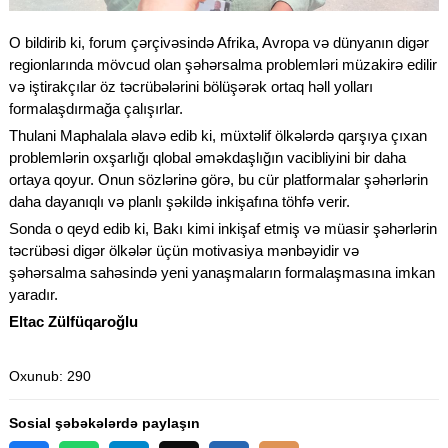
O bildirib ki, forum çərçivəsində Afrika, Avropa və dünyanın digər
regionlarında mövcud olan şəhərsalma problemləri müzakirə edilir
və iştirakçılar öz təcrübələrini bölüşərək ortaq həll yolları
formalaşdırmağa çalışırlar.
Thulani Maphalala əlavə edib ki, müxtəlif ölkələrdə qarşıya çıxan
problemlərin oxşarlığı qlobal əməkdaşlığın vacibliyini bir daha
ortaya qoyur. Onun sözlərinə görə, bu cür platformalar şəhərlərin
daha dayanıqlı və planlı şəkildə inkişafına töhfə verir.
Sonda o qeyd edib ki, Bakı kimi inkişaf etmiş və müasir şəhərlərin
təcrübəsi digər ölkələr üçün motivasiya mənbəyidir və
şəhərsalma sahəsində yeni yanaşmaların formalaşmasına imkan
yaradır.
Eltac Zülfüqaroğlu
Oxunub
: 290
Sosial şəbəkələrdə paylaşın