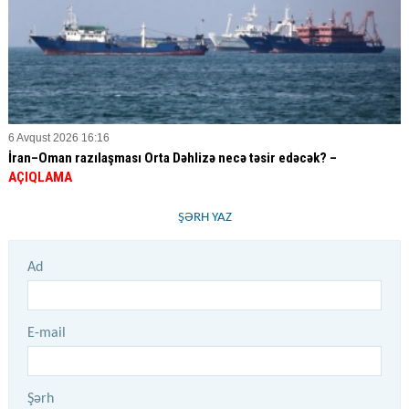
6 Avqust 2026 16:16
İran–Oman razılaşması Orta Dəhlizə necə təsir edəcək? –
AÇIQLAMA
ŞƏRH YAZ
Ad
E-mail
Şərh