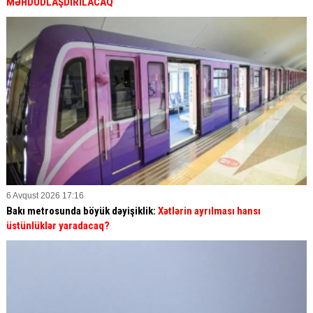
MƏHDUDLAŞDIRILACAQ
6 Avqust 2026 17:16
Bakı metrosunda böyük dəyişiklik:
Xətlərin ayrılması hansı
üstünlüklər yaradacaq?