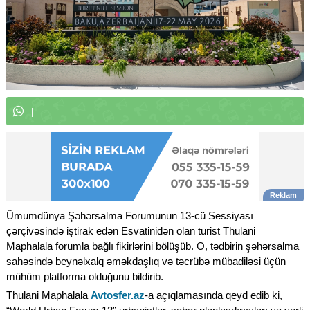
W
h
a
t
s
A
p
p
k
a
n
a
l
ı
m
ı
z
a
a
|
Ümumdünya Şəhərsalma Forumunun 13-cü Sessiyası
çərçivəsində iştirak edən Esvatinidən olan turist Thulani
Maphalala forumla bağlı fikirlərini bölüşüb. O, tədbirin şəhərsalma
sahəsində beynəlxalq əməkdaşlıq və təcrübə mübadiləsi üçün
mühüm platforma olduğunu bildirib.
Thulani Maphalala
Avtosfer.az
-a açıqlamasında qeyd edib ki,