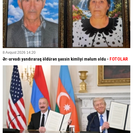
8 Avqust 2026 14:20
Ər-arvadı yandıraraq öldürən şəxsin kimliyi məlum oldu -
FOTOLAR