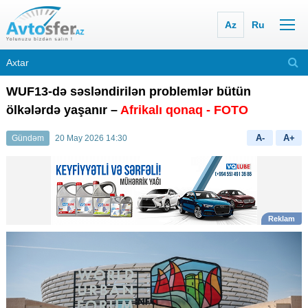
Az
Ru
WUF13-də səsləndirilən problemlər bütün
ölkələrdə yaşanır –
Afrikalı qonaq - FOTO
A-
A+
Gündəm
20 May 2026 14:30