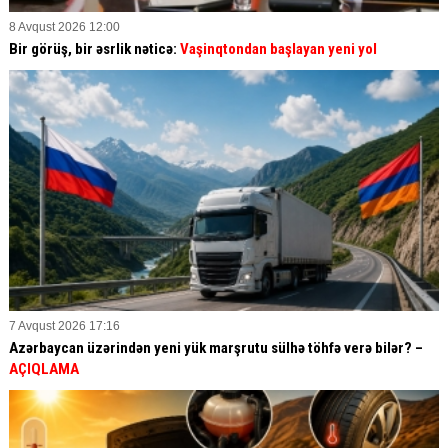
8 Avqust 2026 12:00
Bir görüş, bir əsrlik nəticə:
Vaşinqtondan başlayan yeni yol
7 Avqust 2026 17:16
Azərbaycan üzərindən yeni yük marşrutu sülhə töhfə verə bilər? –
AÇIQLAMA