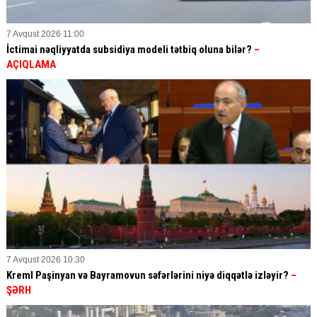
7 Avqust 2026 11:00
İctimai nəqliyyatda subsidiya modeli tətbiq oluna bilər?
–
AÇIQLAMA
7 Avqust 2026 10:30
Kreml Paşinyan və Bayramovun səfərlərini niyə diqqətlə izləyir?
–
ŞƏRH