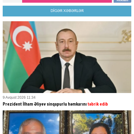
DİGƏR XƏBƏRLƏR
9 Avqust 2026 11:34
Prezident İlham Əliyev sinqapurlu həmkarını
təbrik edib