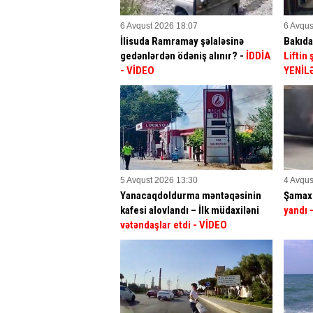
6 Avqust 2026 18:07
6 Avqus
İlisuda Ramramay şəlaləsinə
Bakıda
gedənlərdən ödəniş alınır? -
İDDİA
Liftin
- VİDEO
YENİL
5 Avqust 2026 13:30
4 Avqus
Yanacaqdoldurma məntəqəsinin
Şamaxı
kafesi alovlandı – İlk müdaxiləni
yandı
vətəndaşlar etdi
- VİDEO