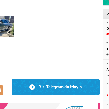
7 
Ö
a
7 
T
Ə
7 
A
t
7 
Bizi Telegram-da izləyin
B
Y
7 