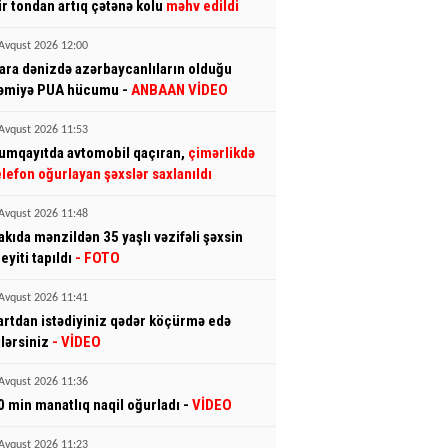
ir tondan artıq çətənə kolu
məhv edildi
Avqust 2026 12:00
ara dənizdə azərbaycanlıların olduğu
əmiyə PUA hücumu -
ANBAAN VİDEO
Avqust 2026 11:53
umqayıtda avtomobil qaçıran,
çimərlikdə
elefon oğurlayan şəxslər saxlanıldı
Avqust 2026 11:48
akıda mənzildən 35 yaşlı vəzifəli şəxsin
eyiti tapıldı
- FOTO
Avqust 2026 11:41
artdan istədiyiniz qədər köçürmə edə
ilərsiniz
- VİDEO
Avqust 2026 11:36
0 min manatlıq naqil oğurladı -
VİDEO
Avqust 2026 11:23