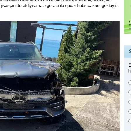
" qisasçını törətdiyi əmələ görə 5 ilə qədər həbs cəzası gözləyir.
E
h