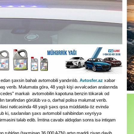
dən şəxsin bahalı avtomobili yandırılıb.
Avtosfer.az
xəbər
baş verib. Məlumata görə, 48 yaşlı kişi əvvəlcədən aralarında
cedes” markalı avtomobilin kapotuna benzin tökərək od
ın tərəfindən görülüb və o, dərhal polisə məlumat verib.
ləsi nəticəsində 48 yaşlı şəxs qısa müddətdə öz evində
ub ki, saxlanılan şəxs avtomobil sahibindən xeyriyyə
əsini tələb edib. İmtina cavabı aldıqdan sonra isə intiqam
on rubldan (təxminən 36 000 AZN) artıq maddi ziyan dəyib.