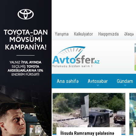
Yarışma
Kalkulyator
Haqqımızda
Əlaqə
Ana səhifə
Avtoxəbər
Gündəm
+
+
Ramramay şəlaləsinə
Qəzaya səbəb olan qadın