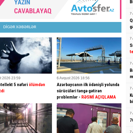
B
7 
Q
g
DİGƏR XƏBƏRLƏR
7 
S
t
7 
B
m
t 2026 23:59
6 Avqust 2026 18:56
tellekt 5 nəfəri
ölümdən
Azərbaycanın ilk ödənişli yolunda
7 
tdi
sürücüləri təngə gətirən
K
problemlər -
RƏSMİ AÇIQLAMA
b
7 
7
7 