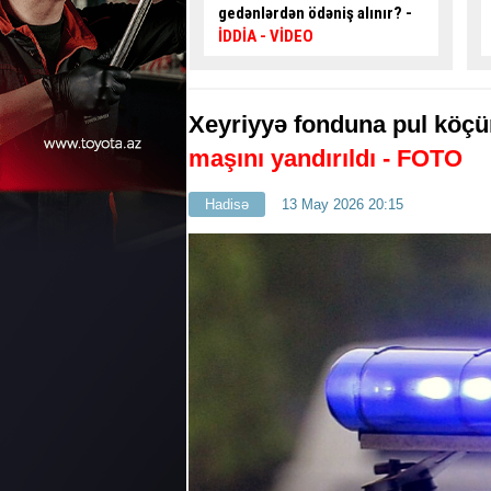
dən ödəniş alınır? -
avtobus sürücüsü ilə
VİDEO
mübahisə etdi
- VİDEO
Xeyriyyə fonduna pul köç
maşını yandırıldı - FOTO
Hadisə
13 May 2026 20:15