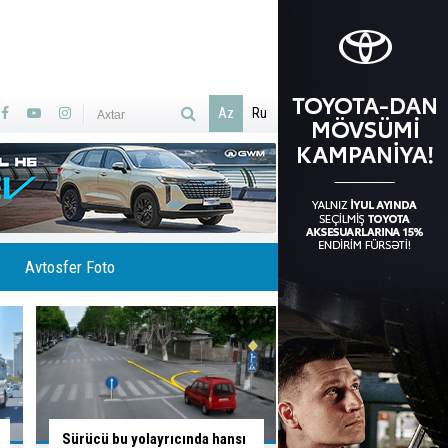
Az
Ru
Avtosfer Foto
Sürücünün düşüncə tərzi
Bu yoldan sola dönə