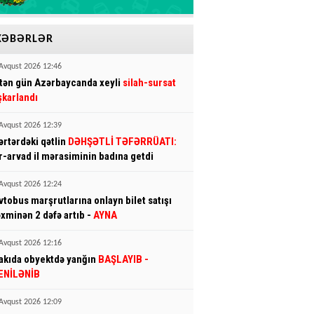
XƏBƏRLƏR
Avqust 2026 12:46
tən gün Azərbaycanda xeyli
silah-sursat
şkarlandı
Avqust 2026 12:39
ərtərdəki qətlin
DƏHŞƏTLİ TƏFƏRRÜATI:
r-arvad il mərasiminin badına getdi
Avqust 2026 12:24
vtobus marşrutlarına onlayn bilet satışı
əxminən 2 dəfə artıb -
AYNA
Avqust 2026 12:16
akıda obyektdə yanğın
BAŞLAYIB
-
ENİLƏNİB
Avqust 2026 12:09