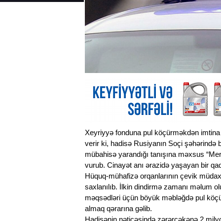
Xeyriyyə fonduna pul köçürməkdən imtina e
verir ki, hadisə Rusiyanın Soçi şəhərində 
mübahisə yarandığı tanışına məxsus “Mer
vurub. Cinayət anı ərazidə yaşayan bir qad
Hüquq-mühafizə orqanlarının çevik müdaxi
saxlanılıb. İlkin dindirmə zamanı məlum ol
məqsədləri üçün böyük məbləğdə pul köçürm
almaq qərarına gəlib.
Hadisənin nəticəsində zərərçəkənə 2 mily