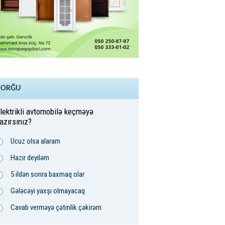
SORĞU
lektrikli avtomobilə keçməyə
azırsınız?
Ucuz olsa alaram
Hazır deyiləm
5 ildən sonra baxmaq olar
Gələcəyi yaxşı olmayacaq
Cavab verməyə çətinlik çəkirəm