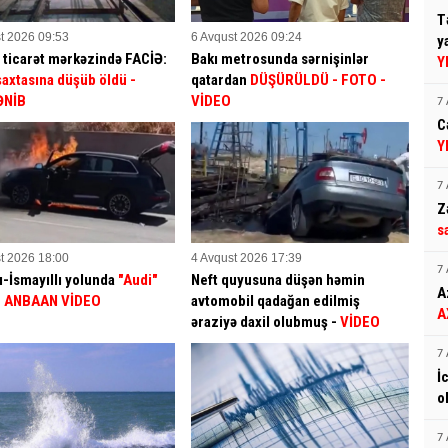
T
t 2026 09:53
6 Avqust 2026 09:24
y
 ticarət mərkəzində FACİƏ:
Bakı metrosunda sərnişinlər
Y
 şaxtasına düşüb öldü
-
qatardan
DÜŞÜRÜLDÜ - FOTO -
ƏNİB
VİDEO
7 
C
Y
7 
Z
s
t 2026 18:00
4 Avqust 2026 17:39
7 
-İsmayıllı yolunda
"Audi"
Neft quyusuna düşən həmin
A
 - ANBAAN VİDEO
avtomobil qadağan edilmiş
A
əraziyə daxil olubmuş -
VİDEO
7 
İ
o
7 