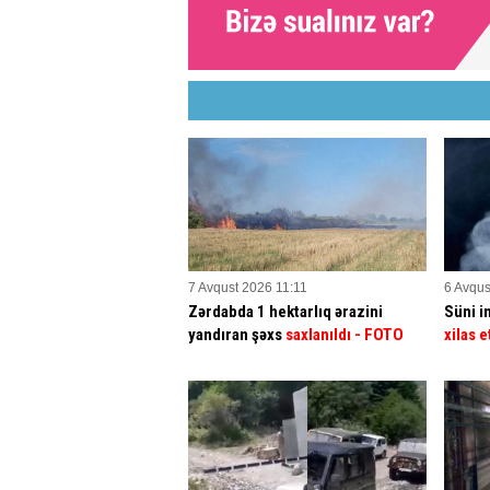
7 Avqust 2026 11:11
6 Avqus
Zərdabda 1 hektarlıq ərazini
Süni in
yandıran şəxs
saxlanıldı
- FOTO
xilas e