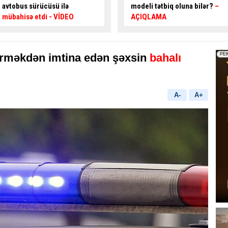
modeli tətbiq oluna bilər?
–
istiqamətlərə hərəkət edə
AÇIQLAMA
bilər? -
CAVAB VER, HƏDİYYƏ
QAZAN
ürməkdən imtina edən şəxsin
bahalı
A-
A+