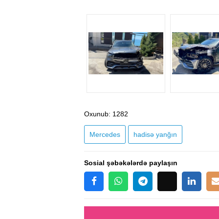
Oxunub
: 1282
Mercedes
hadisə yanğın
Sosial şəbəkələrdə paylaşın