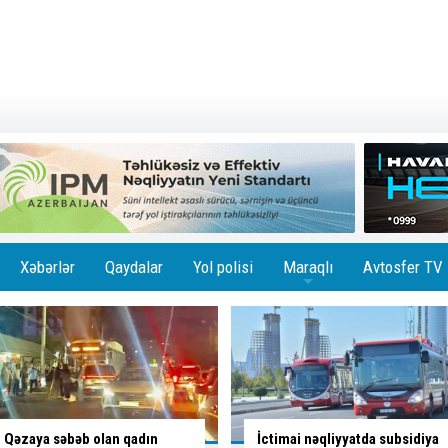
Xəbərlər
Qaydalar
Yol polisi
Maraqlı
Avtosfer TV
+
İctimai nəqliyyatda subsidiya
Sürücü bu yolayrıcında hansı