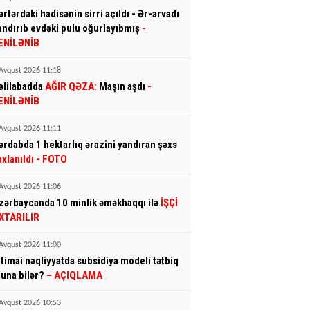
ərtərdəki hadisənin sirri açıldı - Ər-arvadı
andırıb evdəki pulu oğurlayıbmış
-
ENİLƏNİB
Avqust 2026 11:18
əlilabadda
AĞIR QƏZA:
Maşın aşdı
-
ENİLƏNİB
Avqust 2026 11:11
ərdabda 1 hektarlıq ərazini yandıran şəxs
axlanıldı
- FOTO
Avqust 2026 11:06
zərbaycanda 10 minlik əməkhaqqı ilə
İŞÇİ
XTARILIR
Avqust 2026 11:00
ctimai nəqliyyatda subsidiya modeli tətbiq
luna bilər?
– AÇIQLAMA
Avqust 2026 10:53