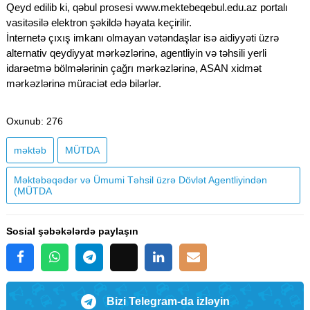
Qeyd edilib ki, qəbul prosesi www.mektebeqebul.edu.az portalı
vasitəsilə elektron şəkildə həyata keçirilir.
İnternetə çıxış imkanı olmayan vətəndaşlar isə aidiyyəti üzrə
alternativ qeydiyyat mərkəzlərinə, agentliyin və təhsili yerli
idarəetmə bölmələrinin çağrı mərkəzlərinə, ASAN xidmət
mərkəzlərinə müraciət edə bilərlər.
Oxunub
: 276
məktəb
MÜTDA
Məktəbəqədər və Ümumi Təhsil üzrə Dövlət Agentliyindən
(MÜTDA
Sosial şəbəkələrdə paylaşın
Bizi Telegram-da izləyin