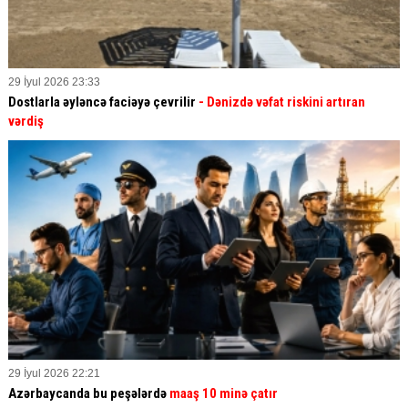
29 İyul 2026 23:33
Dostlarla əyləncə faciəyə çevrilir
- Dənizdə vəfat riskini artıran
vərdiş
29 İyul 2026 22:21
Azərbaycanda bu peşələrdə
maaş 10 minə çatır