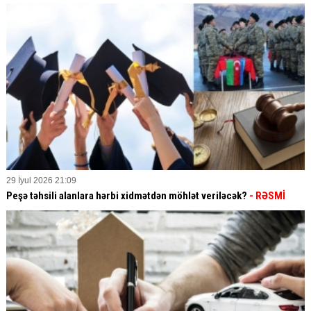
29 İyul 2026 21:09
Peşə təhsili alanlara hərbi xidmətdən möhlət veriləcək?
- RƏSMİ