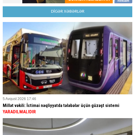
DİGƏR XƏBƏRLƏR
5 Avqust 2026 17:46
Millət vəkili: İctimai nəqliyyatda tələbələr üçün güzəşt sistemi
YARADILMALIDIR