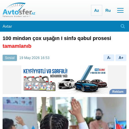
Az
Ru
100 mindən çox uşağın I sinfə qəbul prosesi
tamamlanıb
A-
A+
Sosial
19 May 2026 16:53