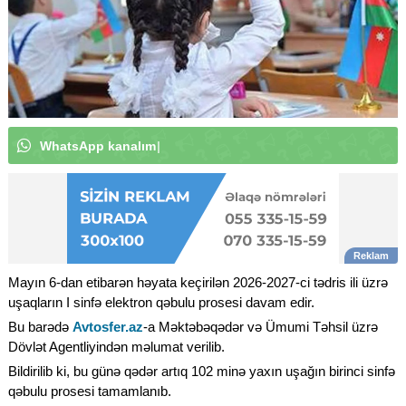
W
h
a
t
s
A
p
p
k
a
n
a
l
ı
m
ı
z
a
a
b
u
n
ə
o
l
u
n
|
Mayın 6-dan etibarən həyata keçirilən 2026-2027-ci tədris ili üzrə
uşaqların I sinfə elektron qəbulu prosesi davam edir.
Bu barədə
Avtosfer.az
-a Məktəbəqədər və Ümumi Təhsil üzrə
Dövlət Agentliyindən məlumat verilib.
Bildirilib ki, bu günə qədər artıq 102 minə yaxın uşağın birinci sinfə
qəbulu prosesi tamamlanıb.