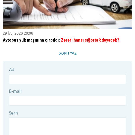
29 İyul 2026 20:06
Avtobus yük maşınına çırpıldı:
Zərəri hansı sığorta ödəyəcək?
ŞƏRH YAZ
Ad
E-mail
Şərh