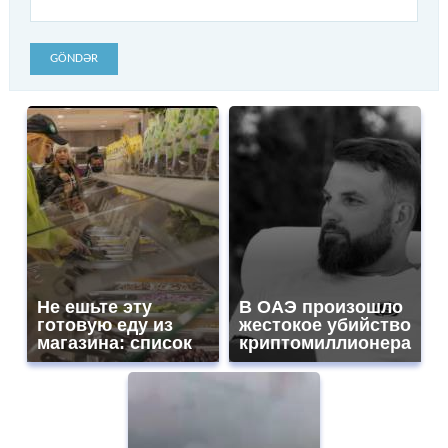
GÖNDƏR
Не ешьте эту
В ОАЭ произошло
готовую еду из
жестокое убийство
магазина: список
криптомиллионера