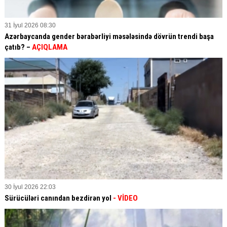
31 İyul 2026 08:30
Azərbaycanda gender bərabərliyi məsələsində dövrün trendi başa
çatıb? –
AÇIQLAMA
30 İyul 2026 22:03
Sürücüləri canından bezdirən yol
- VİDEO