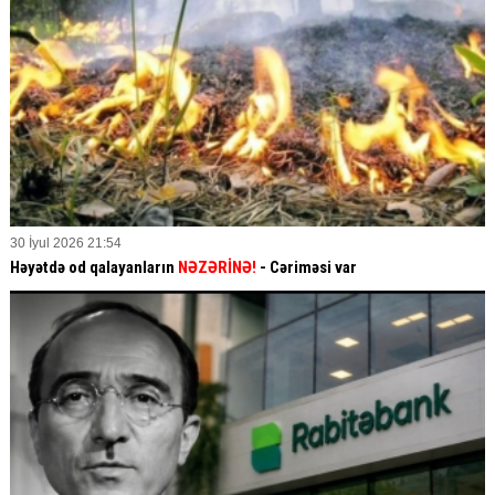
30 İyul 2026 21:54
Həyətdə od qalayanların
NƏZƏRİNƏ!
- Cəriməsi var