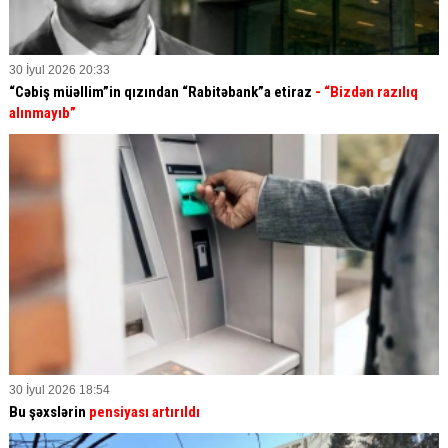
30 İyul 2026 20:33
“Cəbiş müəllim”in qızından “Rabitəbank”a etiraz
- “Bizdən razılıq
alınmayıb”
30 İyul 2026 18:54
Bu şəxslərin
pensiyası artırıldı