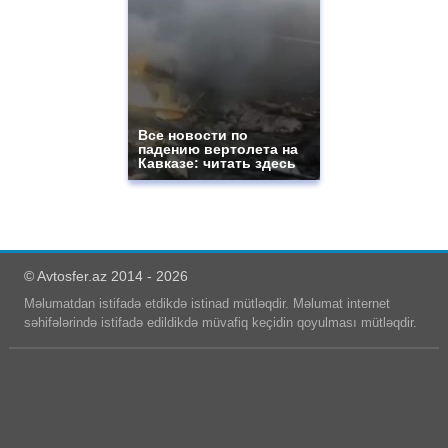
Все новости по
падению вертолета на
Кавказе: читать здесь
© Avtosfer.az 2014 - 2026
Məlumatdan istifadə etdikdə istinad mütləqdir. Məlumat internet
səhifələrində istifadə edildikdə müvafiq keçidin qoyulması mütləqdir.