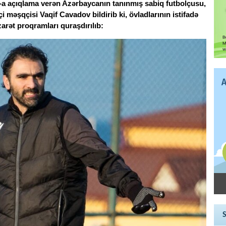
-a açıqlama verən Azərbaycanın tanınmış sabiq futbolçusu,
məşqçisi Vaqif Cavadov bildirib ki, övladlarının istifadə
zarət proqramları quraşdırılıb: