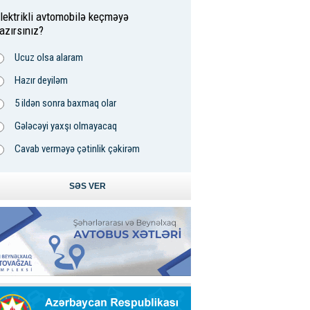
lektrikli avtomobilə keçməyə
azırsınız?
Ucuz olsa alaram
Hazır deyiləm
5 ildən sonra baxmaq olar
Gələcəyi yaxşı olmayacaq
Cavab verməyə çətinlik çəkirəm