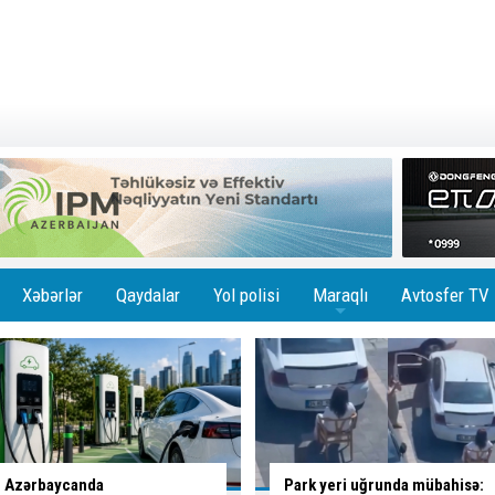
Xəbərlər
Qaydalar
Yol polisi
Maraqlı
Avtosfer TV
+
Park yeri uğrunda mübahisə:
Paytaxtın daha üç küçəsində