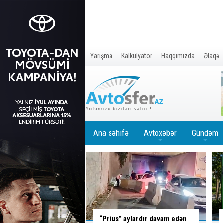
Yarışma
Kalkulyator
Haqqımızda
Əlaqə
Ana səhifə
Avtoxəbər
Gündəm
+
+
aylardır davam edən
Azərbaycanda