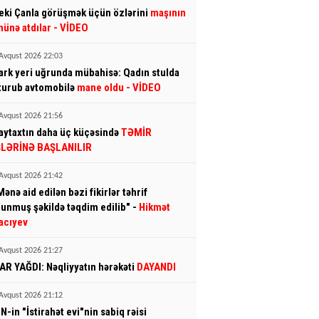
eki Çanla görüşmək üçün özlərini
maşının
nünə atdılar
- VİDEO
Avqust 2026 22:03
ark yeri uğrunda mübahisə: Qadın stulda
turub avtomobilə
mane oldu
- VİDEO
Avqust 2026 21:56
aytaxtın daha üç küçəsində
TƏMİR
ŞLƏRİNƏ BAŞLANILIR
Avqust 2026 21:42
Mənə aid edilən bəzi fikirlər təhrif
lunmuş şəkildə təqdim edilib" -
Hikmət
acıyev
Avqust 2026 21:27
AR YAĞDI: Nəqliyyatın hərəkəti
DAYANDI
Avqust 2026 21:12
N-in "İstirahət evi"nin sabiq rəisi