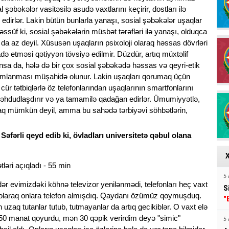
l şəbəkələr vasitəsilə asudə vaxtlarını keçirir, dostları ilə
edirlər. Lakin bütün bunlarla yanaşı, sosial şəbəkələr uşaqlar
əəssüf ki, sosial şəbəkələrin müsbət tərəfləri ilə yanaşı, olduqca
 da az deyil. Xüsusən uşaqların psixoloji olaraq həssas dövrləri
adə etməsi qətiyyən tövsiyə edilmir. Düzdür, artıq müxtəlif
nsa da, hələ də bir çox sosial şəbəkədə həssas və qeyri-etik
ımlanması müşahidə olunur. Lakin uşaqları qorumaq üçün
ür tətbiqlərlə öz telefonlarından uşaqlarının smartfonlarını
i məhdudlaşdırır və ya tamamilə qadağan edirlər. Ümumiyyətlə,
aq mümkün deyil, amma bu sahədə tərbiyəvi söhbətlərin,
 Səfərli qeyd edib ki, övladları universitetə qəbul olana
5 
dər evimizdəki köhnə televizor yenilənmədi, telefonları heç vaxt
S
 olaraq onlara telefon almışdıq. Qaydanı özümüz qoymuşduq.
"
 uzaq tutanlar tutub, tutmayanlar da artıq gecikiblər. O vaxt elə
ün 50 manat qoyurdu, mən 30 qəpik verirdim deyə "simic"
5 