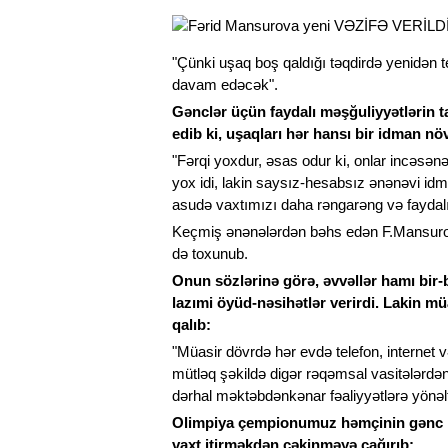
"Çünki uşaq boş qaldığı təqdirdə yenidən t
davam edəcək".
Gənclər üçün faydalı məşğuliyyətlərin t
edib ki, uşaqları hər hansı bir idman n
"Fərqi yoxdur, əsas odur ki, onlar incəsənə
yox idi, lakin saysız-hesabsız ənənəvi id
asudə vaxtımızı daha rəngarəng və faydalı
Keçmiş ənənələrdən bəhs edən F.Mansurov 
də toxunub.
Onun sözlərinə görə, əvvəllər hamı bir-b
lazımi öyüd-nəsihətlər verirdi. Lakin 
qalıb:
"Müasir dövrdə hər evdə telefon, internet 
mütləq şəkildə digər rəqəmsal vasitələrdən
dərhal məktəbdənkənar fəaliyyətlərə yönəlt
Olimpiya çempionumuz həmçinin gənc id
vaxt itirməkdən çəkinməyə çağırıb: