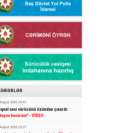
XƏBƏRLƏR
Avqust 2026 23:43
iqnal səsi sürücünü özündən çıxardı:
Başını kəsərəm"
- VİDEO
Avqust 2026 23:27