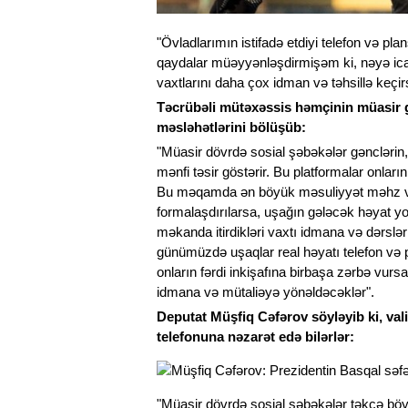
"Övladlarımın istifadə etdiyi telefon və pl
qaydalar müəyyənləşdirmişəm ki, nəyə icaz
vaxtlarını daha çox idman və təhsillə keçirs
Təcrübəli mütəxəssis həmçinin müasir gə
məsləhətlərini bölüşüb:
"Müasir dövrdə sosial şəbəkələr gənclərin
mənfi təsir göstərir. Bu platformalar onların
Bu məqamda ən böyük məsuliyyət məhz val
formalaşdırılarsa, uşağın gələcək həyat y
məkanda itirdikləri vaxtı idmana və dərslər
günümüzdə uşaqlar real həyatı telefon və p
onların fərdi inkişafına birbaşa zərbə vurs
idmana və mütaliəyə yönəldəcəklər".
Deputat Müşfiq Cəfərov söyləyib ki, val
telefonuna nəzarət edə bilərlər:
"Müasir dövrdə sosial şəbəkələr təkcə böy