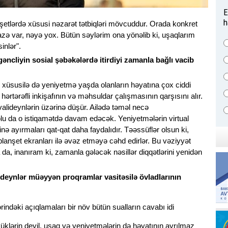
E
h
anşetlərdə xüsusi nəzarət tətbiqləri mövcuddur. Orada konkret
ə var, nəyə yox. Bütün səylərim ona yönəlib ki, uşaqlarım
inlər".
ncliyin sosial şəbəkələrdə itirdiyi zamanla bağlı vacib
, xüsusilə də yeniyetmə yaşda olanların həyatına çox ciddi
 hərtərəfli inkişafının və məhsuldar çalışmasının qarşısını alır.
ideynlərin üzərinə düşür. Ailədə təməl necə
olu da o istiqamətdə davam edəcək. Yeniyetmələrin virtual
inə ayırmaları qat-qat daha faydalıdır. Təəssüflər olsun ki,
lanşet ekranları ilə əvəz etməyə cəhd edirlər. Bu vəziyyət
a da, inanıram ki, zamanla gələcək nəsillər diqqətlərini yenidən
ideynlər müəyyən proqramlar vasitəsilə övladlarının
üklərin deyil, uşaq və yeniyetmələrin də həyatının ayrılmaz