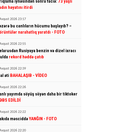
rıqlama iynəsindən sonra faciə:
73 yaşlı
adın həyatını itirdi
Avqust 2026 23:17
əzərə bu canlıların hücumu başlayıb? –
örüntülər narahatlıq yaratdı
- FOTO
Avqust 2026 22:55
elarusdan Rusiyaya benzin və dizel ixracı
yulda
rekord həddə çatıb
Avqust 2026 22:39
al əti
BAHALAŞIB
- VİDEO
Avqust 2026 22:26
anlı yayımda söyüş söyən daha bir tiktoker
ƏBS EDİLDİ
Avqust 2026 22:22
akıda məsciddə
YANĞIN
- FOTO
Avqust 2026 22:20