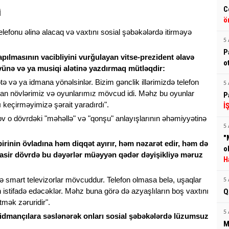
C
ö
elefonu əlinə alacaq və vaxtını sosial şəbəkələrdə itirməyə
5 
P
apılmasının vacibliyini vurğulayan vitse-prezident əlavə
o
övünə və ya musiqi alətinə yazdırmaq mütləqdir:
tə və ya idmana yönəlsinlər. Bizim gənclik illərimizdə telefon
5 
man növlərimiz və oyunlarımız mövcud idi. Məhz bu oyunlar
P
 keçirməyimizə şərait yaradırdı".
İ
o dövrdəki "məhəllə" və "qonşu" anlayışlarının əhəmiyyətinə
5 
"
irinin övladına həm diqqət ayırır, həm nəzarət edir, həm də
o
müasir dövrdə bu dəyərlər müəyyən qədər dəyişikliyə məruz
H
və smart televizorlar mövcuddur. Telefon olmasa belə, uşaqlar
5 
 istifadə edəcəklər. Məhz buna görə də azyaşlıların boş vaxtını
Q
mək zəruridir".
5 
mançılara səslənərək onları sosial şəbəkələrdə lüzumsuz
M