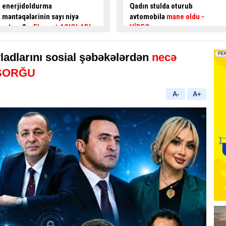
Qadın stulda oturub
TƏMİR İŞLƏRİNƏ BAŞLANILIR
avtomobilə
mane oldu
-
VİDEO
adlarını sosial şəbəkələrdən
necə
 SORĞU
A-
A+