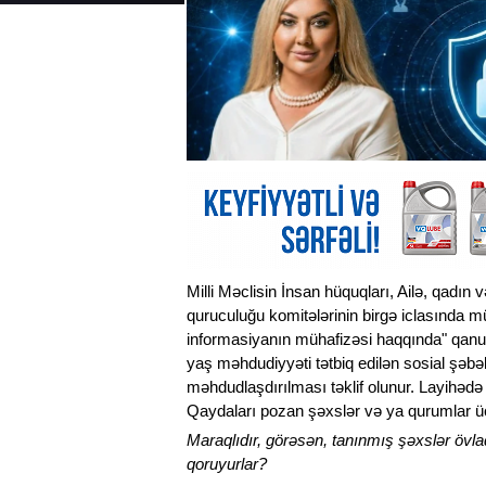
Milli Məclisin İnsan hüquqları, Ailə, qadın
quruculuğu komitələrinin birgə iclasında m
informasiyanın mühafizəsi haqqında" qanu
yaş məhdudiyyəti tətbiq edilən sosial şəb
məhdudlaşdırılması təklif olunur. Layihədə
Qaydaları pozan şəxslər və ya qurumlar ü
Maraqlıdır, görəsən, tanınmış şəxslər övlad
qoruyurlar?