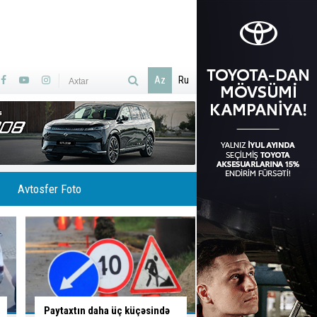
Az
Ru
Avtosfer Foto
Bakının hansı küçə və
Svetofora əhəmiyyət