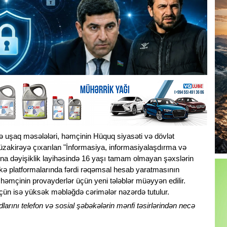
 və uşaq məsələləri, həmçinin Hüquq siyasəti və dövlət
üzakirəyə çıxarılan "İnformasiya, informasiyalaşdırma və
na dəyişiklik layihəsində 16 yaşı tamam olmayan şəxslərin
əkə platformalarında fərdi rəqəmsal hesab yaratmasının
 həmçinin provayderlər üçün yeni tələblər müəyyən edilir.
çün isə yüksək məbləğdə cərimələr nəzərdə tutulur.
larını telefon və sosial şəbəkələrin mənfi təsirlərindən necə