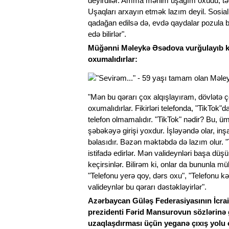
deyirdilər. Amma mənim uşağım oxudu, təhsil
Uşaqları arxayın etmək lazım deyil. Sosi
qadağan edilsə də, evdə qaydalar pozula bili
edə bilirlər".
Müğənni Məleykə Əsədova vurğulayıb ki
oxumalıdırlar:
"Mən bu qərarı çox alqışlayıram, dövlətə 
oxumalıdırlar. Fikirləri telefonda, "TikTo
telefon olmamalıdır. "TikTok" nədir? Bu, ü
şəbəkəyə girişi yoxdur. İşləyəndə olar, inş
bəlasıdır. Bəzən məktəbdə də lazım olur. 
istifadə edirlər. Mən valideynləri başa düş
keçirsinlər. Bilirəm ki, onlar da bununla mü
"Telefonu yerə qoy, dərs oxu", "Telefonu k
valideynlər bu qərarı dəstəkləyirlər".
Azərbaycan Güləş Federasiyasının İcrai
prezidenti Fərid Mansurovun sözlərinə g
uzaqlaşdırması üçün yeganə çıxış yolu o