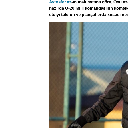
Avtosfer.az
-ın məlumatına görə, Oxu.az
hazırda U-20 milli komandasının köməkçi 
etdiyi telefon və planşetlərdə xüsusi nə