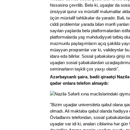
hissəsinə çevrilib. Belə ki, uşaqlar da sosia
ünsiyyət qurur və müxtəlif məlumatlar əldə 
üçün müxtəlif təhlükələr də yaradır. Bəli, t
ciddi problemlər yarada bilən mənfi yanları
sayılan yaşlarda belə platformalardan istif
platformalarda yaş məhdudiyyəti tətbiq olu
məzmunlu paylaşımların açıq şəkildə yay
müəyyən proqramlar var ki, valideynlər bu c
idarə edə bilirlər. Sosial şəbəkələrə giriş
uşaqları sosial şəbəkələrdən uzaqlaşdırm
seminarların təşkili çox yaxşı olardı".
Azərbaycanlı şairə, bədii qiraətçi Nazilə
qədər onlara telefon almayıb:
"Bizim uşaqlar universitetə qəbul olana qə
olmadı. Ali məktəbə qəbul olanda hədiyyə
Övladlarını telefondan, sosial şəbəkələrdən
uşaqlar var idi ki, anaları ciblərinə hər g