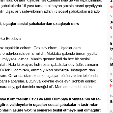
 aldı. Onların uşaqları isə özlərinə hələ də yer tapa bilmirlər.
A
al şəbəkələrdə 16 yaşı tamam olmayan şəxsin rəsmi qeydiyyatı
q
r. Uşaqlar valideynlərinin adları ilə sosial şəbəkədən istifadə
5 
X
, uşaqlar sosial şəbəkələrdən uzaqlaşıb dərs
G
5 
B
çox təşəkkür edirəm. Çox sevinirəm. Uşaqlar dərs
i
k"da, orada-burada olmamalıdır. Məktəbə gələndə ümumiyyətlə
mumiyyətlə, olmaz. Mənim qızımın indi də heç bir sosial
5 
allah. Hələ ki oxuyur. İndi sosial şəbəkələr dövrüdür, zamanın
M
"TikTok"u demirəm, amma yuxarı siniflərdə "Instagram"dan
5 
ürəm. Onlar da istəməzlər ki, uşaqları bütün vaxtını telefonda
C
barizə aparırlar. Bütün valideynlər evdə eyni söhbəti edirlər:
H
ənara qoy, gəl dərsinlə məşğul ol". Mən əminəm ki, bütün
5 
yyə Komitəsinin üzvü və Milli Olimpiya Komitəsinin vitse-
B
örə, valideynlərin uşaqları sosial şəbəkələrin təsirindən
nların asudə vaxtını səmərəli təşkil etməyə nail olmaqdır:
5 