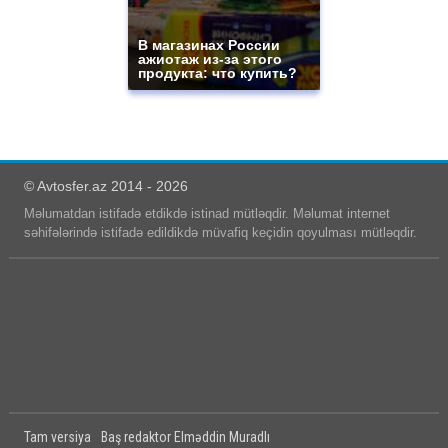
В магазинах России
ажиотаж из-за этого
продукта: что купить?
© Avtosfer.az 2014 - 2026
Məlumatdan istifadə etdikdə istinad mütləqdir. Məlumat internet
səhifələrində istifadə edildikdə müvafiq keçidin qoyulması mütləqdir.
Tam versiya
Baş redaktor Elməddin Muradlı