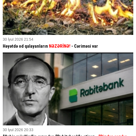
30 İyul 2026 21:54
Həyətdə od qalayanların
NƏZƏRİNƏ!
- Cəriməsi var
30 İyul 2026 20:33