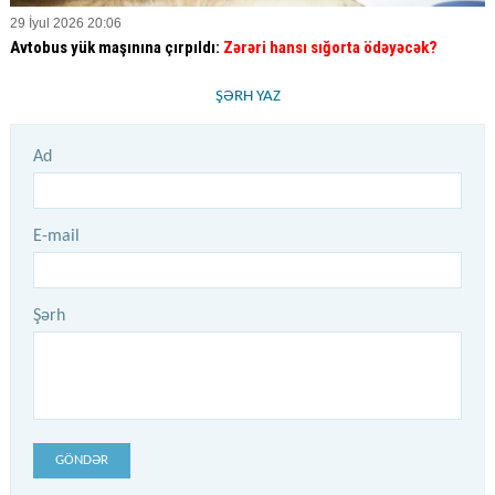
29 İyul 2026 20:06
Avtobus yük maşınına çırpıldı:
Zərəri hansı sığorta ödəyəcək?
ŞƏRH YAZ
Ad
E-mail
Şərh
GÖNDƏR