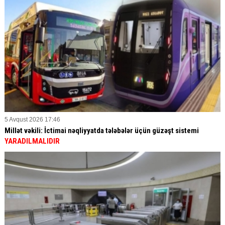
5 Avqust 2026 17:46
Millət vəkili: İctimai nəqliyyatda tələbələr üçün güzəşt sistemi
YARADILMALIDIR