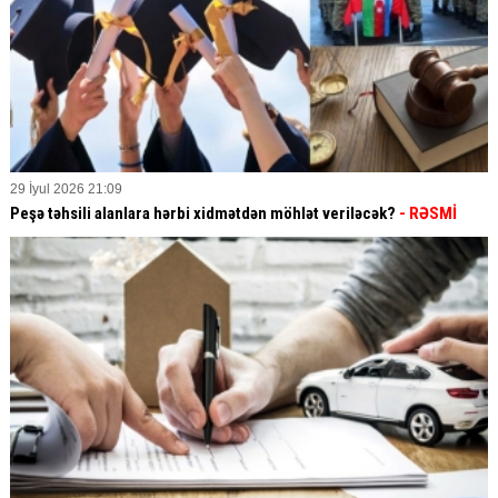
29 İyul 2026 21:09
Peşə təhsili alanlara hərbi xidmətdən möhlət veriləcək?
- RƏSMİ