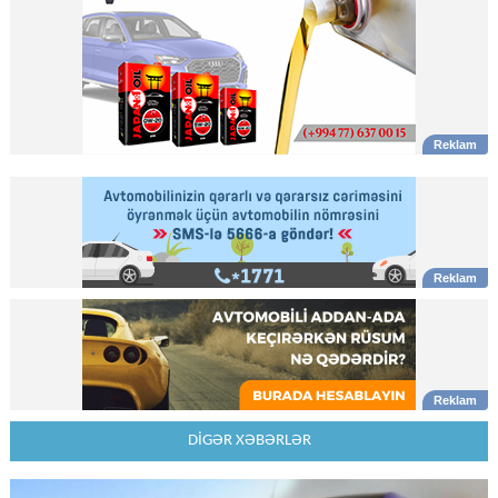
DİGƏR XƏBƏRLƏR