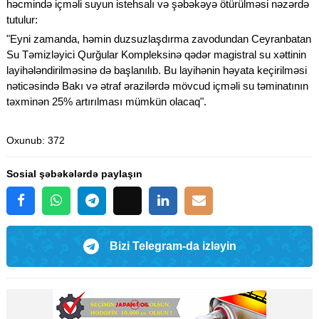
həcmində içməli suyun istehsalı və şəbəkəyə ötürülməsi nəzərdə
tutulur:
"Eyni zamanda, həmin duzsuzlaşdırma zavodundan Ceyranbatan
Su Təmizləyici Qurğular Kompleksinə qədər magistral su xəttinin
layihələndirilməsinə də başlanılıb. Bu layihənin həyata keçirilməsi
nəticəsində Bakı və ətraf ərazilərdə mövcud içməli su təminatının
təxminən 25% artırılması mümkün olacaq".
Oxunub
: 372
Sosial şəbəkələrdə paylaşın
Bizi Telegram-da izləyin