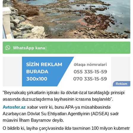
W
h
a
t
s
A
p
p
k
a
n
a
l
ı
m
ı
z
a
a
b
u
n
ə
o
l
u
n
|
"Beynəlxalq şirkətlərin iştirakı ilə dövlət-özəl tərəfdaşlığı prinsipi
əsasında duzsuzlaşdırma layihəsinin icrasına başlanılıb".
Avtosfer.az
xəbər verir ki, bunu APA-ya müsahibəsində
Azərbaycan Dövlət Su Ehtiyatları Agentliyinin (ADSEA) sədr
müavini İlham Bayramov deyib.
O bildirib ki, layihə çərçivəsində ildə təxminən 100 milyon kubmetr