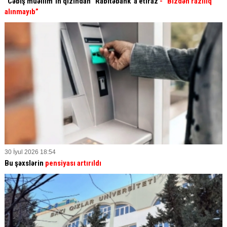
“Cəbiş müəllim”in qızından “Rabitəbank”a etiraz
- “Bizdən razılıq
alınmayıb”
30 İyul 2026 18:54
Bu şəxslərin
pensiyası artırıldı