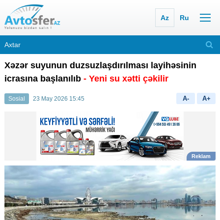
Az
Ru
Xəzər suyunun duzsuzlaşdırılması layihəsinin
icrasına başlanılıb
- Yeni su xətti çəkilir
A-
A+
Sosial
23 May 2026 15:45