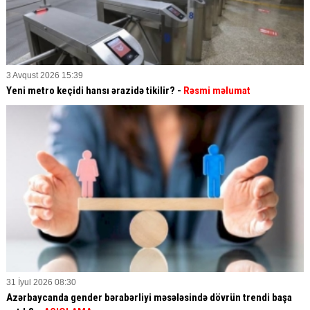
3 Avqust 2026 15:39
Yeni metro keçidi hansı ərazidə tikilir? -
Rəsmi məlumat
31 İyul 2026 08:30
Azərbaycanda gender bərabərliyi məsələsində dövrün trendi başa