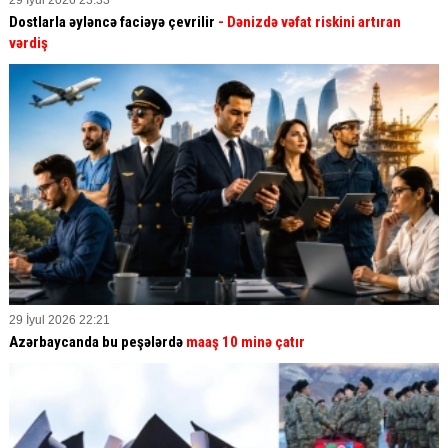
29 İyul 2026 23:33
Dostlarla əyləncə faciəyə çevrilir
- Dənizdə vəfat riskini artıran
vərdiş
29 İyul 2026 22:21
Azərbaycanda bu peşələrdə
maaş 10 minə çatır