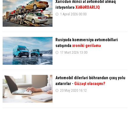
Xaricdən ikinci əl avtomobil almaq
istəyənlərə
XƏBƏRDARLIQ
1 Aprel 2026 00:00
Rusiyada kommersiya avtomobilləri
satışında
xroniki geriləmə
17 Mart 2026 13:00
Avtomobil dilerləri böhrandan çıxış yolu
axtarırlar -
Güzəşt olacaqmı?
20 May 2020 16:12