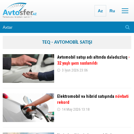
Az
Ru
TEQ - AVTOMOBİL SATIŞI
Avtomobil satışı adı altında dələduzluq
-
32 yaşlı şəxs saxlanıldı
3 İyun 2026 23:06
Elektromobil və hibrid satışında
növbəti
rekord
14 May 2026 13:18