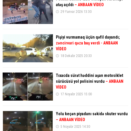
atəş açıldı
– ANBAAN VİDEO
29 Yanvar 2026 13:30
Pişiyi vurmamaq üçün qəfil dayandı;
zəncirvari qəza baş verdi - ANBAAN
VİDEO
18 Dekabr 2025 20:33
Tıxacda sürət həddini aşan motosiklet
sürücüsü yol polisini vurdu
– ANBAAN
VİDEO
17 Noyabr 2025 15:00
Yolu keçən piyadanı səkidə skuter vurdu
– ANBAAN VİDEO
5 Noyabr 2025 14:30