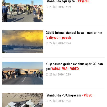
İstanbulda ağır qəza -
13 yaralı
29 İyul 2026 17:39
Güclü fırtına İstanbul hava limanlarının
fəaliyyətini pozub
22 İyul 2026 23:24
Kuşadasına gedən avtobus aşdı: 30-dan
çox
YARALI VAR - VİDEO
22 İyul 2026 10:39
İstanbulda PUA həyəcanı
- VİDEO
20 İyul 2026 16:23