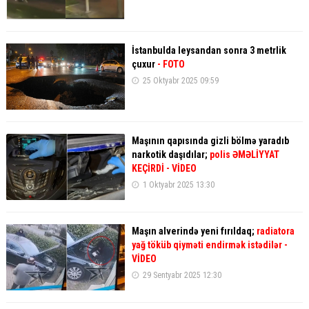
İstanbulda leysandan sonra 3 metrlik
çuxur
- FOTO
25 Oktyabr 2025 09:59
Maşının qapısında gizli bölmə yaradıb
narkotik daşıdılar;
polis ƏMƏLİYYAT
KEÇİRDİ - VİDEO
1 Oktyabr 2025 13:30
Maşın alverində yeni fırıldaq;
radiatora
yağ töküb qiyməti endirmək istədilər -
VİDEO
29 Sentyabr 2025 12:30