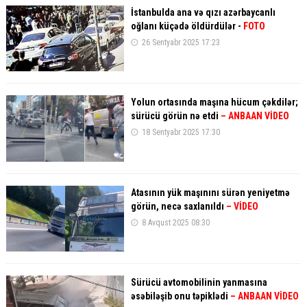
İstanbulda ana və qızı azərbaycanlı
oğlanı küçədə öldürdülər -
FOTO
26 Sentyabr 2025 17:23
Yolun ortasında maşına hücum çəkdilər;
sürücü görün nə etdi
– ANBAAN VİDEO
18 Sentyabr 2025 17:30
Atasının yük maşınını sürən yeniyetmə
görün, necə saxlanıldı
– VİDEO
8 Avqust 2025 08:30
Sürücü avtomobilinin yanmasına
əsəbiləşib onu təpiklədi
– ANBAAN VİDEO