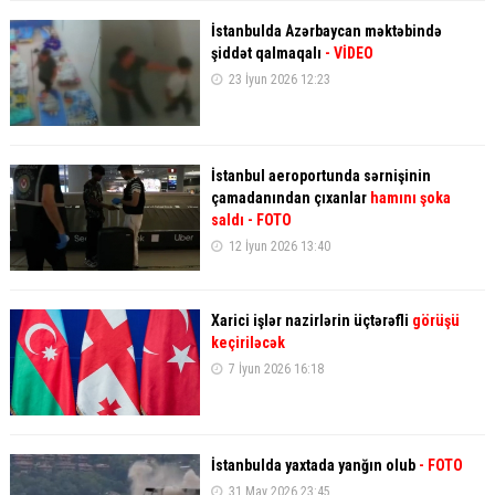
İstanbulda Azərbaycan məktəbində
şiddət qalmaqalı
- VİDEO
23 İyun 2026 12:23
İstanbul aeroportunda sərnişinin
çamadanından çıxanlar
hamını şoka
saldı - FOTO
12 İyun 2026 13:40
Xarici işlər nazirlərin üçtərəfli
görüşü
keçiriləcək
7 İyun 2026 16:18
İstanbulda yaxtada yanğın olub
- FOTO
31 May 2026 23:45