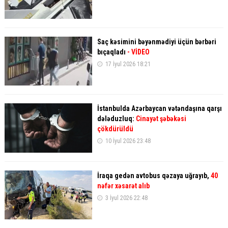
Saç kəsimini bəyənmədiyi üçün bərbəri
bıçaqladı
- VİDEO
17 İyul 2026 18:21
İstanbulda Azərbaycan vətəndaşına qarşı
dələduzluq:
Cinayət şəbəkəsi
çökdürüldü
10 İyul 2026 23:48
İraqa gedən avtobus qəzaya uğrayıb,
40
nəfər xəsarət alıb
3 İyul 2026 22:48