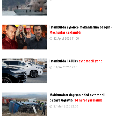
İstanbulda əyləncə məkanlarına basqın -
Məşhurlar saxlanıldı
12 Aprel 2026 11:00
İstanbulda 14 lüks
avtomobil yandı
6 Aprel 2026 17:26
Məhkumları daşıyan dörd avtomobil
qəzaya uğrayıb,
14 nəfər yaralanıb
27 Mart 2026 22:00