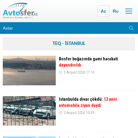
Az
Ru
TEQ - İSTANBUL
Bosfor boğazında gəmi hərəkəti
dayandırıldı
3 Avqust 2026 17:16
İstanbulda divar çökdü:
12 yeni
avtomobilə ziyan dəydi
2 Avqust 2026 10:59