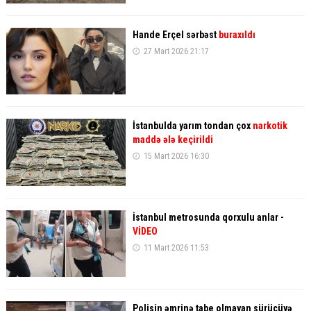
Hande Erçel sərbəst
buraxıldı
27 Mart 2026 21:17
İstanbulda yarım tondan çox
narkotik
maddə ələ keçirildi
15 Mart 2026 16:30
İstanbul metrosunda qorxulu anlar -
VİDEO
11 Mart 2026 11:53
Polisin əmrinə tabe olmayan sürücüyə