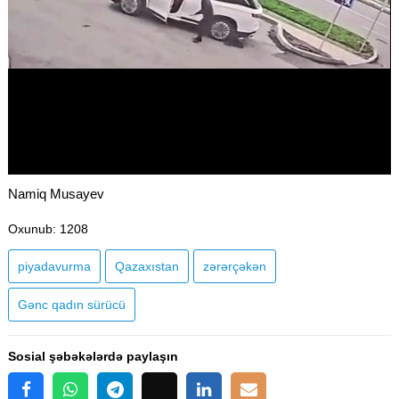
Namiq Musayev
Oxunub
: 1208
piyadavurma
Qazaxıstan
zərərçəkən
Gənc qadın sürücü
Sosial şəbəkələrdə paylaşın