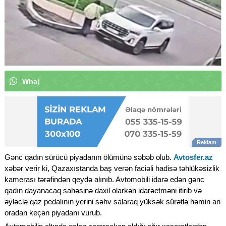
W
h
a
t
s
A
p
p
k
a
n
a
l
ı
m
ı
z
a
a
b
u
n
ə
|
Gənc qadın sürücü piyadanın ölümünə səbəb olub.
Avtosfer.az
xəbər verir ki, Qazaxıstanda baş verən faciəli hadisə təhlükəsizlik
kamerası tərəfindən qeydə alınıb. Avtomobili idarə edən gənc
qadın dayanacaq sahəsinə daxil olarkən idarəetməni itirib və
əyləclə qaz pedalının yerini səhv salaraq yüksək sürətlə həmin an
oradan keçən piyadanı vurub.