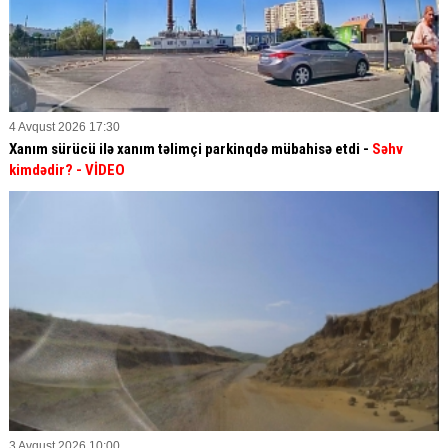
4 Avqust 2026 17:30
Xanım sürücü ilə xanım təlimçi parkinqdə mübahisə etdi -
Səhv
kimdədir?
- VİDEO
3 Avqust 2026 10:00