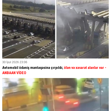
30 İyul 2026 23:06
Avtomobil ödəniş məntəqəsinə çırpıldı;
ölən və xəsarət alanlar var -
ANBAAN VİDEO