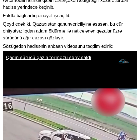
Avtomobilin altında qalan zərərçəkən aldığı ağır xəsarətlərdən
hadisə yerindəcə keçinib.
Faktla bağlı artıq cinayət işi açılıb.
Qeyd edək ki, Qazaxıstan qanunvericiliyinə əsasən, bu cür
ehtiyatsızlıqdan adam öldürmə ilə nəticələnən qəzalar üzrə
sürücünü ağır cəzası gözləyir.
Sözügedən hadisənin anbaan videosunu təqdim edirik: