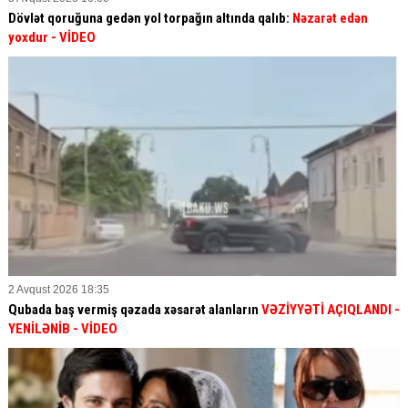
Dövlət qoruğuna gedən yol torpağın altında qalıb:
Nəzarət edən
yoxdur
- VİDEO
2 Avqust 2026 18:35
Qubada baş vermiş qəzada xəsarət alanların
VƏZİYYƏTİ AÇIQLANDI -
YENİLƏNİB
- VİDEO