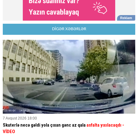
DİGƏR XƏBƏRLƏR
7 Avqust 2026 18:00
Skuterlə necə gəldi yola çıxan gənc az qala
asfalta yıxılacaqdı
-
VİDEO