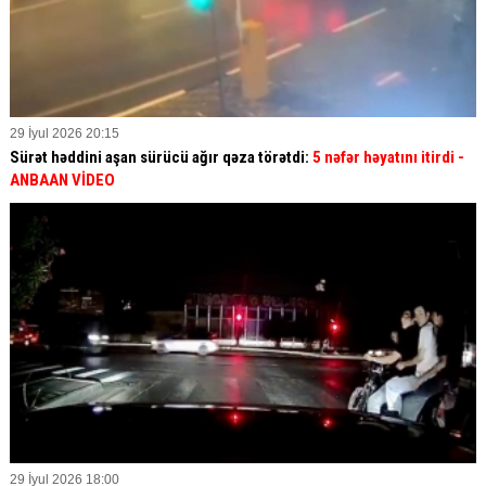
29 İyul 2026 20:15
Sürət həddini aşan sürücü ağır qəza törətdi:
5 nəfər həyatını itirdi -
ANBAAN VİDEO
29 İyul 2026 18:00