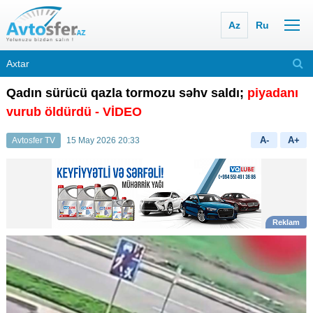
Az
Ru
Qadın sürücü qazla tormozu səhv saldı;
piyadanı
vurub öldürdü - VİDEO
A-
A+
Avtosfer TV
15 May 2026 20:33