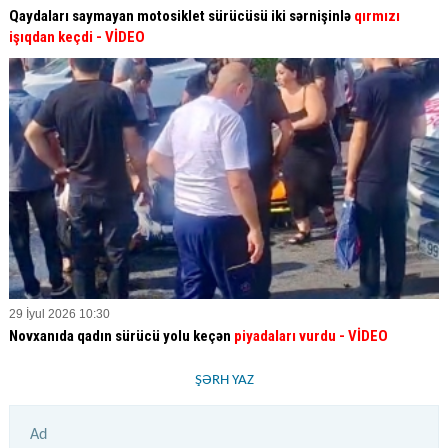
Qaydaları saymayan motosiklet sürücüsü iki sərnişinlə
qırmızı
işıqdan keçdi
- VİDEO
29 İyul 2026 10:30
Novxanıda qadın sürücü yolu keçən
piyadaları vurdu
- VİDEO
ŞƏRH YAZ
Ad