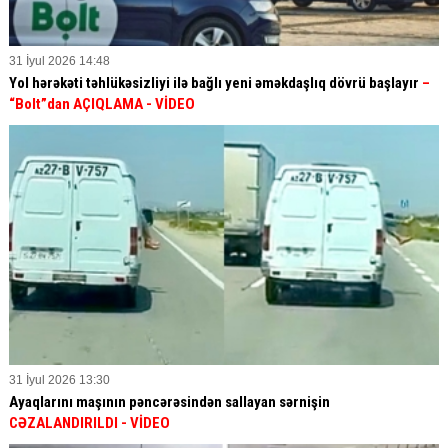
31 İyul 2026 14:48
Yol hərəkəti təhlükəsizliyi ilə bağlı yeni əməkdaşlıq dövrü başlayır
–
“Bolt”dan AÇIQLAMA - VİDEO
31 İyul 2026 13:30
Ayaqlarını maşının pəncərəsindən sallayan sərnişin
CƏZALANDIRILDI
- VİDEO