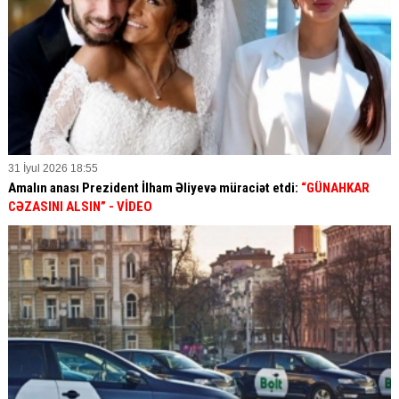
31 İyul 2026 18:55
Amalın anası Prezident İlham Əliyevə müraciət etdi:
“GÜNAHKAR
CƏZASINI ALSIN” - VİDEO