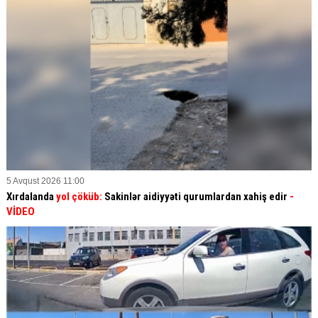
5 Avqust 2026 11:00
Xırdalanda
yol çöküb:
Sakinlər aidiyyəti qurumlardan xahiş edir
-
VİDEO