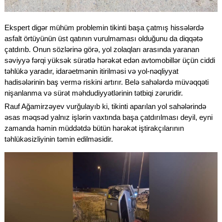
Ekspert digər mühüm problemin tikinti başa çatmış hissələrdə
asfalt örtüyünün üst qatının vurulmaması olduğunu da diqqətə
çatdırıb. Onun sözlərinə görə, yol zolaqları arasında yaranan
səviyyə fərqi yüksək sürətlə hərəkət edən avtomobillər üçün ciddi
təhlükə yaradır, idarəetmənin itirilməsi və yol-nəqliyyat
hadisələrinin baş vermə riskini artırır. Belə sahələrdə müvəqqəti
nişanlanma və sürət məhdudiyyətlərinin tətbiqi zəruridir.
Rauf Ağamirzəyev vurğulayıb ki, tikinti aparılan yol sahələrində
əsas məqsəd yalnız işlərin vaxtında başa çatdırılması deyil, eyni
zamanda həmin müddətdə bütün hərəkət iştirakçılarının
təhlükəsizliyinin təmin edilməsidir.