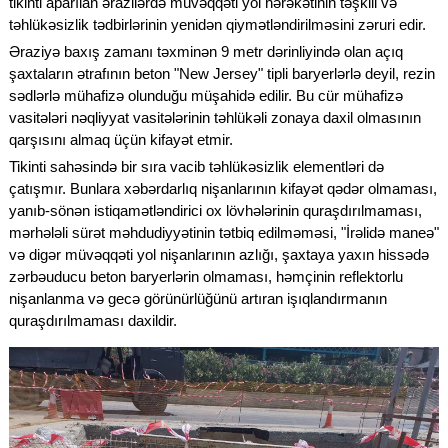
tikinti aparılan ərazilərdə müvəqqəti yol hərəkətinin təşkili və
təhlükəsizlik tədbirlərinin yenidən qiymətləndirilməsini zəruri edir.
Əraziyə baxış zamanı təxminən 9 metr dərinliyində olan açıq
şaxtaların ətrafının beton "New Jersey" tipli baryerlərlə deyil, rezin
sədlərlə mühafizə olunduğu müşahidə edilir. Bu cür mühafizə
vasitələri nəqliyyat vasitələrinin təhlükəli zonaya daxil olmasının
qarşısını almaq üçün kifayət etmir.
Tikinti sahəsində bir sıra vacib təhlükəsizlik elementləri də
çatışmır. Bunlara xəbərdarlıq nişanlarının kifayət qədər olmaması,
yanıb-sönən istiqamətləndirici ox lövhələrinin quraşdırılmaması,
mərhələli sürət məhdudiyyətinin tətbiq edilməməsi, "İrəlidə maneə"
və digər müvəqqəti yol nişanlarının azlığı, şaxtaya yaxın hissədə
zərbəuducu beton baryerlərin olmaması, həmçinin reflektorlu
nişanlanma və gecə görünürlüğünü artıran işıqlandırmanın
quraşdırılmaması daxildir.