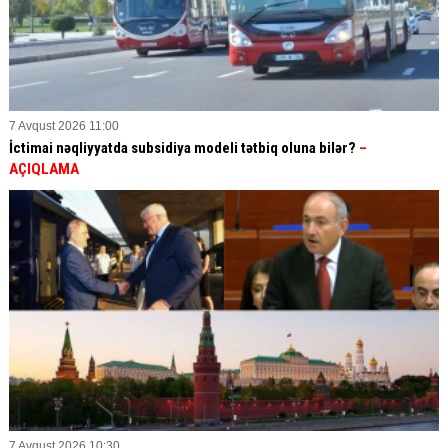
7 Avqust 2026 11:00
İctimai nəqliyyatda subsidiya modeli tətbiq oluna bilər?
–
AÇIQLAMA
7 Avqust 2026 10:30