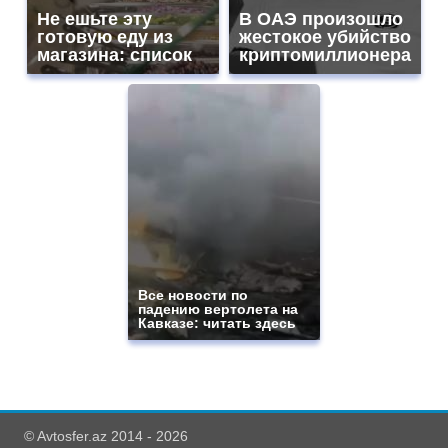
Не ешьте эту
В ОАЭ произошло
готовую еду из
жестокое убийство
магазина: список
криптомиллионера
Все новости по
падению вертолета на
Кавказе: читать здесь
© Avtosfer.az 2014 - 2026