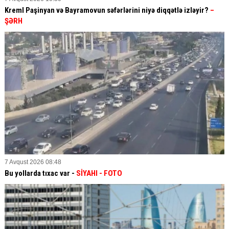
Kreml Paşinyan və Bayramovun səfərlərini niyə diqqətlə izləyir?
–
ŞƏRH
7 Avqust 2026 08:48
Bu yollarda tıxac var -
SİYAHI
- FOTO