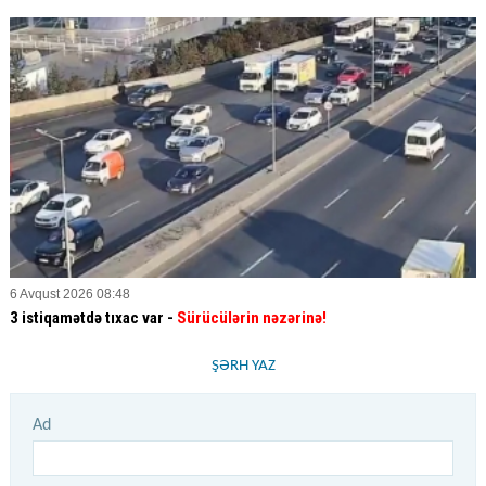
6 Avqust 2026 08:48
3 istiqamətdə tıxac var -
Sürücülərin nəzərinə!
ŞƏRH YAZ
Ad