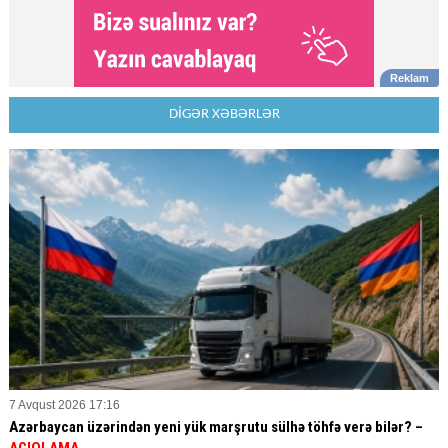
DİGƏR XƏBƏRLƏR
7 Avqust 2026 17:16
Azərbaycan üzərindən yeni yük marşrutu sülhə töhfə verə bilər? –
AÇIQLAMA