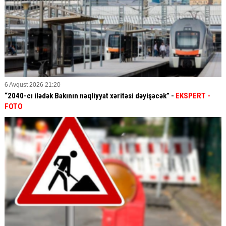
6 Avqust 2026 21:20
“2040-cı ilədək Bakının nəqliyyat xəritəsi dəyişəcək” -
EKSPERT
-
FOTO