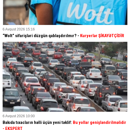
6 Avqust 2026 15:16
“Wolt” sifarişləri düzgün qablaşdırılmır? -
Kuryerlər ŞİKAYƏTÇİDİR
6 Avqust 2026 10:00
Bakıda tıxacların həlli üçün yeni təklif:
Bu yollar genişləndirilməlidir
- EKSPERT