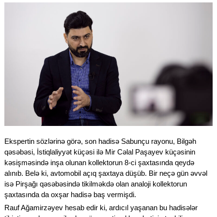
Ekspertin sözlərinə görə, son hadisə Sabunçu rayonu, Bilgəh
qəsəbəsi, İstiqlaliyyət küçəsi ilə Mir Cəlal Paşayev küçəsinin
kəsişməsində inşa olunan kollektorun 8-ci şaxtasında qeydə
alınıb. Belə ki, avtomobil
açıq şaxtaya düşüb. Bir neçə gün əvvəl
isə Pirşağı qəsəbəsində tikilməkdə olan analoji kollektorun
şaxtasında da oxşar hadisə baş vermişdi.
Rauf Ağamirzəyev hesab edir ki, ardıcıl yaşanan bu hadisələr