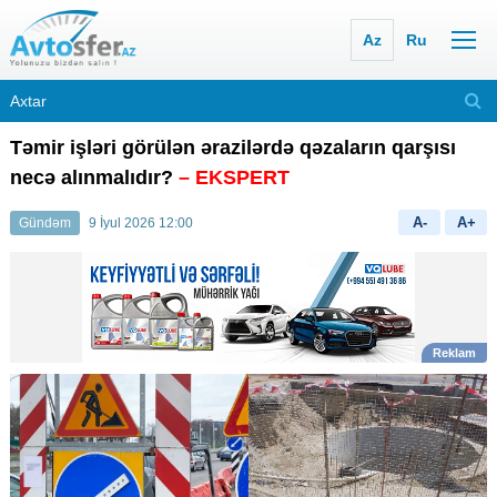
Az
Ru
Təmir işləri görülən ərazilərdə qəzaların qarşısı
necə alınmalıdır?
– EKSPERT
A-
A+
Gündəm
9 İyul 2026 12:00