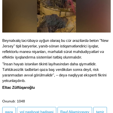
Beynəlxalq təcrübəyə uyğun olaraq bu cür ərazilərdə beton "New
Jersey" tipli baryerlər, yanıb-sönən istiqamətləndirici işıqlar,
reflektorlu maneə nişanları, mərhələli sürət məhdudiyyətləri və
effektiv işıqlandırma sistemləri tətbiq olunmalıdır.
"İnsan həyatı istənilən tikinti layihəsindən daha qiymətlidir.
Təhlükəsizlik tədbirləri qəza baş verdikdən sonra deyil, risk
yaranmadan əvvəl görülməlidir", – deyə nəqliyyat eksperti fikrini
yekunlaşdırıb.
Eltac Zülfüqaroğlu
Oxunub
: 1048
qəza
yol nəqliyyat hadisəsi
Rauf Ağamirzəyev
təmir