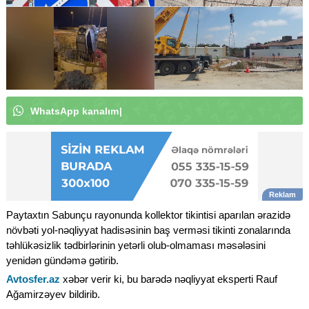
W
h
a
t
s
A
p
p
k
a
n
a
l
ı
m
ı
z
a
a
b
u
n
ə
o
l
u
n
|
Paytaxtın Sabunçu rayonunda kollektor tikintisi aparılan ərazidə
növbəti yol-nəqliyyat hadisəsinin baş verməsi tikinti zonalarında
təhlükəsizlik tədbirlərinin yetərli olub-olmaması məsələsini
yenidən gündəmə gətirib.
Avtosfer.az
xəbər verir ki, bu barədə nəqliyyat eksperti Rauf
Ağamirzəyev bildirib.