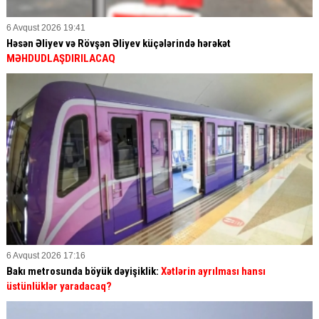
6 Avqust 2026 19:41
Həsən Əliyev və Rövşən Əliyev küçələrində hərəkət
MƏHDUDLAŞDIRILACAQ
6 Avqust 2026 17:16
Bakı metrosunda böyük dəyişiklik:
Xətlərin ayrılması hansı
üstünlüklər yaradacaq?