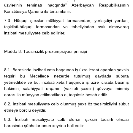
üzvlərinin təminatı haqqında
” Azərbaycan Respublikasının
Konstitusiya Qanunu ilə tənzimlənir.
7.3. Hüquqi şəxslər mülkiyyət formasından, yerləşdiyi yerdən,
təşkilati-hüquqi formasından və tabeliyindən asılı olmayaraq
inzibati məsuliyyətə cəlb edilirlər.
Maddə 8. Təqsirsizlik prezumpsiyası prinsipi
8.1. Barəsində inzibati xəta haqqında iş üzrə icraat aparılan şəxsin
təqsiri bu Məcəllədə nəzərdə tutulmuş qaydada sübuta
yetmədikdə və bu, inzibati xəta haqqında iş üzrə icraata baxmış
hakimin, səlahiyyətli orqanın (vəzifəli şəxsin) qüvvəyə minmiş
qərarı ilə müəyyən edilmədikdə o, təqsirsiz hesab edilir.
8.2. İnzibati məsuliyyətə cəlb olunmuş şəxs öz təqsirsizliyini sübut
etməyə borclu deyildir.
8.3. İnzibati məsuliyyətə cəlb olunan şəxsin təqsirli olması
barəsində şübhələr onun xeyrinə həll edilir.