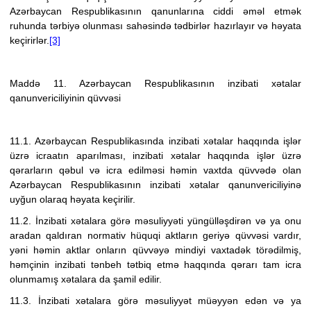
Azərbaycan Respublikasının qanunlarına ciddi əməl etmək
ruhunda tərbiyə olunması sahəsində tədbirlər hazırlayır və həyata
keçirirlər.
[3]
Maddə 11. Azərbaycan Respublikasının inzibati xətalar
qanunvericiliyinin qüvvəsi
11.1. Azərbaycan Respublikasında inzibati xətalar haqqında işlər
üzrə icraatın aparılması, inzibati xətalar haqqında işlər üzrə
qərarların qəbul və icra edilməsi həmin vaxtda qüvvədə olan
Azərbaycan Respublikasının inzibati xətalar qanunvericiliyinə
uyğun olaraq həyata keçirilir.
11.2. İnzibati xətalara görə məsuliyyəti yüngülləşdirən və ya onu
aradan qaldıran normativ hüquqi aktların geriyə qüvvəsi vardır,
yəni həmin aktlar onların qüvvəyə mindiyi vaxtadək törədilmiş,
həmçinin inzibati tənbeh tətbiq etmə haqqında qərarı tam icra
olunmamış xətalara da şamil edilir.
11.3. İnzibati xətalara görə məsuliyyət müəyyən edən və ya