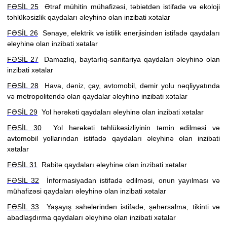
FƏSİL 25
Ətraf mühitin mühafizəsi, təbiətdən istifadə və ekoloji
təhlükəsizlik qaydaları əleyhinə olan inzibati xətalar
FƏSİL 26
Sənaye, elektrik və istilik enerjisindən istifadə qaydaları
əleyhinə olan inzibati xətalar
FƏSİL 27
Damazlıq, baytarlıq-sanitariya qaydaları əleyhinə olan
inzibati xətalar
FƏSİL 28
Hava, dəniz, çay, avtomobil, dəmir yolu nəqliyyatında
və metropolitendə olan qaydalar əleyhinə inzibati xətalar
FƏSİL 29
Yol hərəkəti qaydaları əleyhinə olan inzibati xətalar
FƏSİL 30
Yol hərəkəti təhlükəsizliyinin təmin edilməsi və
avtomobil yollarından istifadə qaydaları əleyhinə olan inzibati
xətalar
FƏSİL 31
Rabitə qaydaları əleyhinə olan inzibati xətalar
FƏSİL 32
İnformasiyadan istifadə edilməsi, onun yayılması və
mühafizəsi qaydaları əleyhinə olan inzibati xətalar
FƏSİL 33
Yaşayış sahələrindən istifadə, şəhərsalma, tikinti və
abadlaşdırma qaydaları əleyhinə olan inzibati xətalar