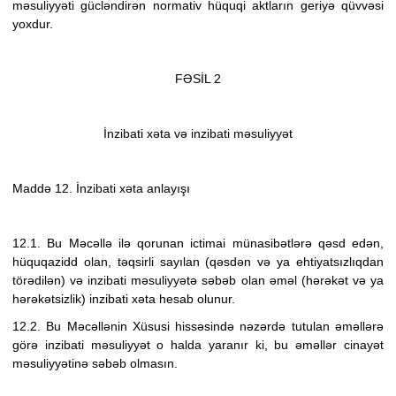
məsuliyyəti gücləndirən normativ hüquqi aktların geriyə qüvvəsi
yoxdur.
FƏSİL 2
İnzibati xəta və inzibati məsuliyyət
Maddə 12. İnzibati xəta anlayışı
12.1. Bu Məcəllə ilə qorunan ictimai münasibətlərə qəsd edən,
hüquqazidd olan, təqsirli sayılan (qəsdən və ya ehtiyatsızlıqdan
törədilən) və inzibati məsuliyyətə səbəb olan əməl (hərəkət və ya
hərəkətsizlik) inzibati xəta hesab olunur.
12.2. Bu Məcəllənin Xüsusi hissəsində nəzərdə tutulan əməllərə
görə inzibati məsuliyyət o halda yaranır ki, bu əməllər cinayət
məsuliyyətinə səbəb olmasın.