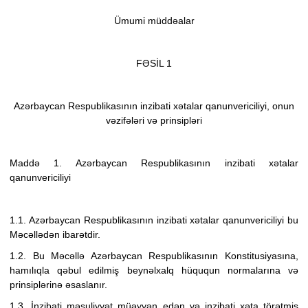
Ümumi müddəalar
FƏSİL 1
Azərbaycan Respublikasının inzibati xətalar qanunvericiliyi, onun
vəzifələri və prinsipləri
Maddə 1. Azərbaycan Respublikasının inzibati xətalar
qanunvericiliyi
1.1. Azərbaycan Respublikasının inzibati xətalar qanunvericiliyi bu
Məcəllədən ibarətdir.
1.2. Bu Məcəllə Azərbaycan Respublikasının Konstitusiyasına,
hamılıqla qəbul edilmiş beynəlxalq hüququn normalarına və
prinsiplərinə əsaslanır.
1.3. İnzibati məsuliyyət müəyyən edən və inzibati xəta törətmiş