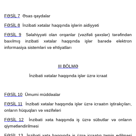
FƏSİL 7
Əsas qaydalar
FƏSİL 8
İnzibati xətalar haqqında işlərin aidiyyəti
FƏSİL 9
Səlahiyyəti olan orqanlar (vəzifəli şəxslər)
tərəfindən
baxılmış inzibati xətalar haqqında işlər barədə elektron
informasiya sistemləri və ehtiyatları
III BÖLMƏ
İnzibati xətalar haqqında işlər üzrə icraat
FƏSİL 10
Ümumi müddəalar
FƏSİL 11
İnzibati xətalar haqqında işlər üzrə icraatın iştirakçıları,
onların hüquqları və vəzifələri
FƏSİL 12
İnzibati xəta haqqında iş üzrə sübutlar və onların
qiymətləndirilməsi
FƏSİL 13
İnzibati xəta haqqında iş üzrə icraatın təmin edilməsi