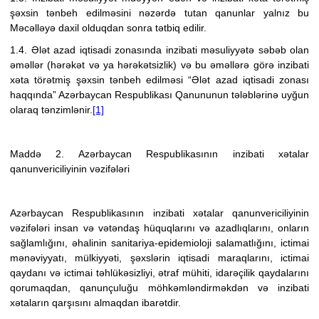
şəxsin tənbeh edilməsini nəzərdə tutan qanunlar yalnız bu
Məcəlləyə daxil olduqdan sonra tətbiq edilir.
1.4. Ələt azad iqtisadi zonasında inzibati məsuliyyətə səbəb olan
əməllər (hərəkət və ya hərəkətsizlik) və bu əməllərə görə inzibati
xəta törətmiş şəxsin tənbeh edilməsi “Ələt azad iqtisadi zonası
haqqında” Azərbaycan Respublikası Qanununun tələblərinə uyğun
olaraq tənzimlənir.
[1]
Maddə 2. Azərbaycan Respublikasının inzibati xətalar
qanunvericiliyinin vəzifələri
Azərbaycan Respublikasının inzibati xətalar qanunvericiliyinin
vəzifələri insan və vətəndaş hüquqlarını və azadlıqlarını, onların
sağlamlığını, əhalinin sanitariya-epidemioloji salamatlığını, ictimai
mənəviyyatı, mülkiyyəti, şəxslərin iqtisadi maraqlarını, ictimai
qaydanı və ictimai təhlükəsizliyi, ətraf mühiti, idarəçilik qaydalarını
qorumaqdan, qanunçuluğu möhkəmləndirməkdən və inzibati
xətaların qarşısını almaqdan ibarətdir.