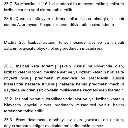
25.7. Bu Məcəllənin 116.1-ci maddəsi ilə müəyyən edilmiş hallarda
inzibati cərimə şərti olaraq tətbiq edilir.
25.8.
Qanunla müəyyən edilmiş hallar istisna olmaqla, inzibati
cərimə Azərbaycan Respublikasının dövlət büdcəsinə ödənilir.
Maddə 26. İnzibati xətanın törədilməsində alət və ya inzibati
xətanın bilavasitə obyekti olmuş predmetin müsadirəsi
26.1. İnzibati xəta törətmiş şəxsin xüsusi mülkiyyətində olan,
inzibati xətanın törədilməsində alət və ya inzibati xətanın bilavasitə
obyekti olmuş predmetin müsadirəsi bu Məcəllənin Xüsusi
hissəsində nəzərdə tutulmuş hallarda həmin predmetin məcburi
qaydada və ödənişsiz dövlətin mülkiyyətinə keçməsindən ibarətdir.
26.2. İnzibati xətanın törədilməsində alət və ya inzibati xətanın
bilavasitə obyekti olmuş predmetin müsadirəsi yalnız hakim
tərəfindən tətbiq edilir.
26.3. Əsas dolanacaq mənbəyi ov olan şəxslərin odlu silahı,
döyüş sursatı və digər ov alətləri müsadirə edilə bilməz.