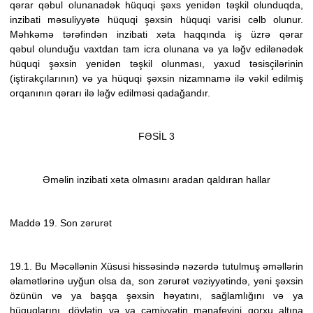
qərar
qəbul olunanadək hüquqi şəxs yenidən təşkil olunduqda,
inzibati məsuliyyətə hüquqi şəxsin hüquqi varisi cəlb olunur.
Məhkəmə tərəfindən
inzibati xəta haqqında iş üzrə qərar
qəbul
olunduğu vaxtdan tam icra olunana və ya ləğv edilənədək
hüquqi şəxsin yenidən təşkil olunması, yaxud təsisçilərinin
(iştirakçılarının) və ya hüquqi şəxsin nizamnamə ilə vəkil edilmiş
orqanının qərarı ilə ləğv edilməsi qadağandır.
FƏSİL 3
Əməlin inzibati xəta olmasını aradan qaldıran hallar
Maddə 19. Son zərurət
19.1. Bu Məcəllənin Xüsusi hissəsində nəzərdə tutulmuş əməllərin
əlamətlərinə uyğun olsa da, son zərurət vəziyyətində, yəni şəxsin
özünün və ya başqa şəxsin həyatını, sağlamlığını və ya
hüquqlarını, dövlətin və ya cəmiyyətin mənafeyini qorxu altına