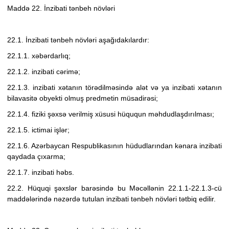
Maddə 22. İnzibati tənbeh növləri
22.1. İnzibati tənbeh növləri
aşağıdakılardır:
22.1.1. xəbərdarlıq;
22.1.2. inzibati cərimə;
22.1.3. inzibati xətanın törədilməsində alət və ya inzibati xətanın
bilavasitə obyekti olmuş predmetin müsadirəsi;
22.1.4. fiziki şəxsə verilmiş xüsusi hüququn məhdudlaşdırılması;
22.1.5. ictimai işlər;
22.1.6. Azərbaycan Respublikasının hüdudlarından kənara inzibati
qaydada çıxarma;
22.1.7. inzibati həbs.
22.2. Hüquqi şəxslər barəsində bu Məcəllənin 22.1.1-22.1.3-cü
maddələrində nəzərdə tutulan inzibati tənbeh növləri tətbiq edilir.