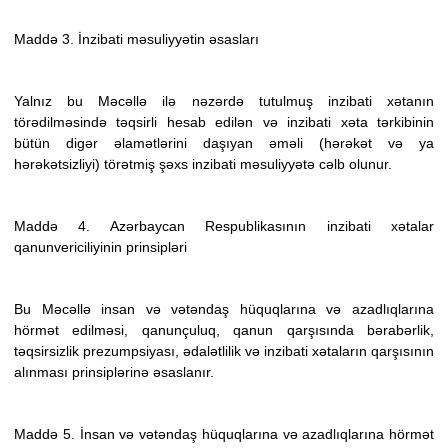
Maddə 3. İnzibati məsuliyyətin əsasları
Yalnız bu Məcəllə ilə nəzərdə tutulmuş inzibati xətanın
törədilməsində təqsirli hesab edilən və inzibati xəta tərkibinin
bütün digər əlamətlərini daşıyan əməli (hərəkət və ya
hərəkətsizliyi) törətmiş şəxs inzibati məsuliyyətə cəlb olunur.
Maddə 4. Azərbaycan Respublikasının inzibati xətalar
qanunvericiliyinin prinsipləri
Bu Məcəllə insan və vətəndaş hüquqlarına və azadlıqlarına
hörmət edilməsi, qanunçuluq, qanun qarşısında bərabərlik,
təqsirsizlik prezumpsiyası, ədalətlilik və inzibati xətaların qarşısının
alınması prinsiplərinə əsaslanır.
Maddə 5. İnsan və vətəndaş hüquqlarına və azadlıqlarına hörmət