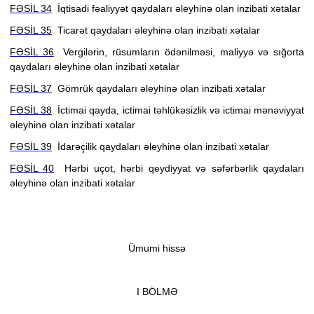
FƏSİL 34
İqtisadi fəaliyyət qaydaları əleyhinə olan inzibati xətalar
FƏSİL 35
Ticarət qaydaları əleyhinə olan inzibati xətalar
FƏSİL 36
Vergilərin, rüsumların ödənilməsi, maliyyə və sığorta
qaydaları əleyhinə olan inzibati xətalar
FƏSİL 37
Gömrük qaydaları əleyhinə olan inzibati xətalar
FƏSİL 38
İctimai qayda, ictimai təhlükəsizlik və ictimai mənəviyyat
əleyhinə olan inzibati xətalar
FƏSİL 39
İdarəçilik qaydaları əleyhinə olan inzibati xətalar
FƏSİL 40
Hərbi uçot, hərbi qeydiyyat və səfərbərlik qaydaları
əleyhinə olan inzibati xətalar
Ümumi hissə
I BÖLMƏ