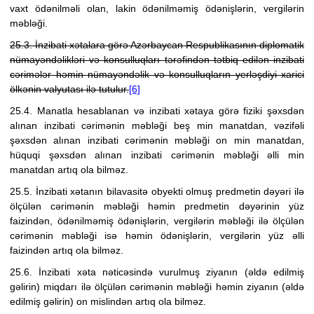
vaxt ödənilməli olan, lakin ödənilməmiş ödənişlərin, vergilərin
məbləği.
25.3. İnzibati xətalara görə Azərbaycan Respublikasının diplomatik
nümayəndəlikləri və konsulluqları tərəfindən tətbiq edilən inzibati
cərimələr həmin nümayəndəlik və konsulluqların yerləşdiyi xarici
ölkənin valyutası ilə tutulur.
[6]
25.4. Manatla hesablanan və inzibati xətaya görə fiziki şəxsdən
alınan inzibati cərimənin məbləği beş min manatdan, vəzifəli
şəxsdən alınan inzibati cərimənin məbləği on min manatdan,
hüquqi şəxsdən alınan inzibati cərimənin məbləği əlli min
manatdan artıq ola bilməz.
25.5.
İnzibati xətanın bilavasitə obyekti olmuş predmetin dəyəri ilə
ölçülən cərimənin məbləği həmin predmetin dəyərinin yüz
faizindən, ödənilməmiş ödənişlərin, vergilərin məbləği ilə ölçülən
cərimənin məbləği isə həmin ödənişlərin, vergilərin yüz əlli
faizindən artıq ola bilməz.
25.6.
İnzibati xəta nəticəsində vurulmuş ziyanın (əldə edilmiş
gəlirin) miqdarı ilə
ölçülən cərimənin məbləği həmin ziyanın
(əldə
edilmiş gəlirin) on mislindən artıq ola bilməz.