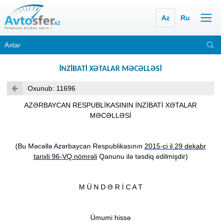
Az
Ru
İNZİBATİ XƏTALAR MƏCƏLLƏSİ
Oxunub: 11696
AZƏRBAYCAN RESPUBLİKASININ İNZİBATİ XƏTALAR
MƏCƏLLƏSİ
(Bu Məcəllə Azərbaycan Respublikasının
2015-ci il 29 dekabr
tarixli 96-VQ nömrəli
Qanunu
ilə təsdiq edilmişdir)
M Ü N D Ə R İ C A T
Ümumi hissə