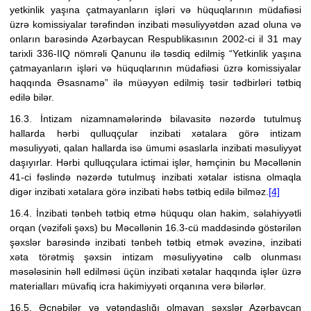
yetkinlik yaşına çatmayanların işləri və hüquqlarının müdafiəsi
üzrə komissiyalar tərəfindən inzibati məsuliyyətdən azad oluna və
onların barəsində Azərbaycan Respublikasının 2002-ci il 31 may
tarixli 336-IIQ nömrəli Qanunu ilə təsdiq edilmiş “Yetkinlik yaşına
çatmayanların işləri və hüquqlarının müdafiəsi üzrə komissiyalar
haqqında Əsasnamə” ilə müəyyən edilmiş təsir tədbirləri tətbiq
edilə bilər.
16.3. İntizam nizamnamələrində bilavasitə nəzərdə tutulmuş
hallarda hərbi qulluqçular inzibati xətalara görə intizam
məsuliyyəti, qalan hallarda isə ümumi əsaslarla inzibati məsuliyyət
daşıyırlar.
Hərbi qulluqçulara ictimai işlər, həmçinin bu Məcəllənin
41-ci fəslində nəzərdə tutulmuş inzibati xətalar istisna olmaqla
digər inzibati xətalara görə inzibati həbs tətbiq edilə bilməz.
[4]
16.4. İnzibati tənbeh tətbiq etmə hüququ olan hakim, səlahiyyətli
orqan (vəzifəli şəxs) bu Məcəllənin 16.3-cü maddəsində göstərilən
şəxslər barəsində inzibati tənbeh tətbiq etmək əvəzinə, inzibati
xəta törətmiş şəxsin intizam məsuliyyətinə cəlb olunması
məsələsinin həll edilməsi üçün inzibati xətalar haqqında işlər üzrə
materialları
müvafiq icra hakimiyyəti orqanına
verə bilərlər.
16.5. Əcnəbilər və vətəndaşlığı olmayan şəxslər Azərbaycan