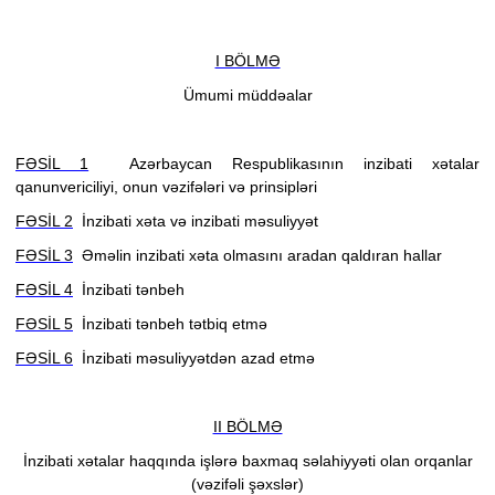
I BÖLMƏ
Ümumi müddəalar
FƏSİL 1
Azərbaycan Respublikasının inzibati xətalar
qanunvericiliyi, onun vəzifələri və prinsipləri
FƏSİL 2
İnzibati xəta və inzibati məsuliyyət
FƏSİL 3
Əməlin inzibati xəta olmasını aradan qaldıran hallar
FƏSİL 4
İnzibati tənbeh
FƏSİL 5
İnzibati tənbeh tətbiq etmə
FƏSİL 6
İnzibati məsuliyyətdən azad etmə
II BÖLMƏ
İnzibati xətalar haqqında işlərə baxmaq səlahiyyəti olan orqanlar
(vəzifəli şəxslər)