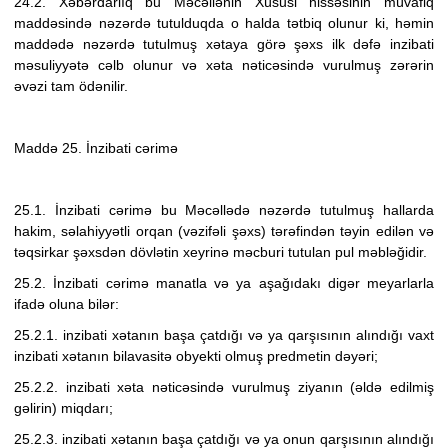
24.2. Xəbərdarlıq bu Məcəllənin Xüsusi hissəsinin müvafiq
maddəsində nəzərdə tutulduqda o halda tətbiq olunur ki, həmin
maddədə nəzərdə tutulmuş xətaya görə şəxs ilk dəfə inzibati
məsuliyyətə cəlb olunur və xəta nəticəsində vurulmuş zərərin
əvəzi tam ödənilir.
Maddə 25. İnzibati cərimə
25.1. İnzibati cərimə bu Məcəllədə nəzərdə tutulmuş hallarda
hakim, səlahiyyətli orqan (vəzifəli şəxs) tərəfindən təyin edilən və
təqsirkar şəxsdən dövlətin xeyrinə məcburi tutulan pul məbləğidir.
25.2. İnzibati cərimə manatla və ya aşağıdakı digər meyarlarla
ifadə oluna bilər:
25.2.1. inzibati xətanın başa çatdığı və ya qarşısının alındığı vaxt
inzibati xətanın bilavasitə obyekti olmuş predmetin dəyəri;
25.2.2. inzibati xəta nəticəsində vurulmuş ziyanın (əldə edilmiş
gəlirin) miqdarı;
25.2.3. inzibati xətanın başa çatdığı və ya onun qarşısının alındığı