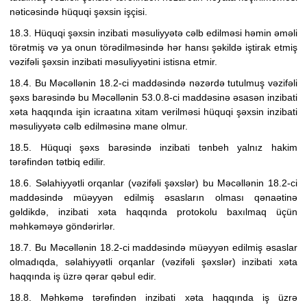
nəticəsində hüquqi şəxsin işçisi.
18.3. Hüquqi şəxsin inzibati məsuliyyətə cəlb edilməsi həmin əməli
törətmiş və ya onun törədilməsində hər hansı şəkildə iştirak etmiş
vəzifəli şəxsin inzibati məsuliyyətini istisna etmir.
18.4. Bu Məcəllənin 18.2-ci maddəsində nəzərdə tutulmuş vəzifəli
şəxs barəsində bu Məcəllənin
53.0.8-ci
maddəsinə əsasən
inzibati
xəta haqqında işin icraatına xitam verilməsi
hüquqi şəxsin inzibati
məsuliyyətə cəlb edilməsinə mane olmur.
18.5. Hüquqi şəxs barəsində inzibati tənbeh yalnız hakim
tərəfindən tətbiq edilir.
18.6. Səlahiyyətli orqanlar (vəzifəli şəxslər)
bu Məcəllənin 18.2-ci
maddəsində müəyyən edilmiş əsasların olması qənaətinə
gəldikdə, inzibati xəta haqqında protokolu baxılmaq üçün
məhkəməyə göndərirlər.
18.7. Bu Məcəllənin 18.2-ci maddəsində müəyyən edilmiş əsaslar
olmadıqda, səlahiyyətli orqanlar (vəzifəli şəxslər)
inzibati xəta
haqqında iş üzrə qərar
qəbul edir.
18.8. Məhkəmə tərəfindən
inzibati xəta haqqında iş üzrə