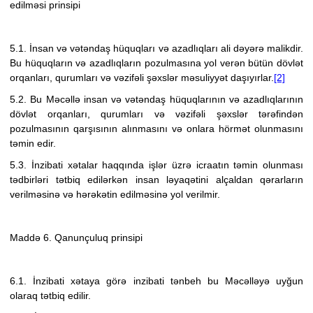
edilməsi prinsipi
5.1. İnsan və vətəndaş hüquqları və azadlıqları ali dəyərə malikdir.
Bu hüquqların və azadlıqların pozulmasına yol verən bütün dövlət
orqanları
, qurumları və vəzifəli şəxslər
məsuliyyət daşıyırlar.
[2]
5.2. Bu Məcəllə insan və vətəndaş hüquqlarının və azadlıqlarının
dövlət orqanları
, qurumları və vəzifəli şəxslər
tərəfindən
pozulmasının qarşısının alınmasını və onlara hörmət olunmasını
təmin edir.
5.3. İnzibati xətalar haqqında işlər üzrə icraatın təmin olunması
tədbirləri tətbiq edilərkən insan ləyaqətini alçaldan qərarların
verilməsinə və hərəkətin edilməsinə yol verilmir.
Maddə 6. Qanunçuluq prinsipi
6.1. İnzibati xətaya görə inzibati tənbeh bu Məcəlləyə uyğun
olaraq tətbiq edilir.