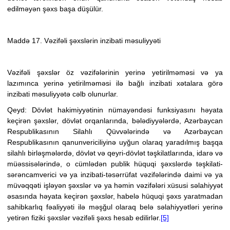
edilməyən şəxs
başa düşülür.
Maddə 17. Vəzifəli şəxslərin inzibati məsuliyyəti
Vəzifəli şəxslər öz vəzifələrinin yerinə yetirilməməsi və ya
lazımınca yerinə yetirilməməsi ilə bağlı inzibati xətalara görə
inzibati məsuliyyətə cəlb olunurlar.
Qeyd:
Dövlət hakimiyyətinin nümayəndəsi funksiyasını həyata
keçirən şəxslər, dövlət orqanlarında, bələdiyyələrdə,
Azərbaycan
Respublikasının Silahlı Qüvvələrində və Azərbaycan
Respublikasının qanunvericiliyinə uyğun olaraq yaradılmış başqa
silahlı birləşmələrdə
, dövlət və qeyri-dövlət təşkilatlarında, idarə və
müəssisələrində
, o cümlədən publik hüquqi şəxslərdə
təşkilati-
sərəncamverici və ya inzibati-təsərrüfat vəzifələrində daimi və ya
müvəqqəti işləyən şəxslər və ya həmin vəzifələri xüsusi səlahiyyət
əsasında həyata keçirən şəxslər, habelə hüquqi şəxs yaratmadan
sahibkarlıq fəaliyyəti ilə məşğul olaraq belə səlahiyyətləri yerinə
yetirən fiziki şəxslər vəzifəli şəxs hesab edilirlər.
[5]