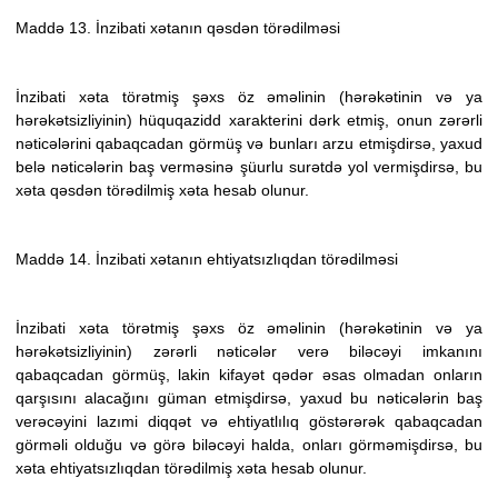
Maddə 13. İnzibati xətanın qəsdən törədilməsi
İnzibati xəta törətmiş şəxs öz əməlinin (hərəkətinin və ya
hərəkətsizliyinin) hüquqazidd xarakterini dərk etmiş, onun zərərli
nəticələrini qabaqcadan görmüş və bunları arzu etmişdirsə, yaxud
belə nəticələrin baş verməsinə şüurlu surətdə yol vermişdirsə, bu
xəta qəsdən törədilmiş xəta hesab olunur.
Maddə 14. İnzibati xətanın ehtiyatsızlıqdan törədilməsi
İnzibati xəta törətmiş şəxs öz əməlinin (hərəkətinin və ya
hərəkətsizliyinin) zərərli nəticələr verə biləcəyi imkanını
qabaqcadan
görmüş, lakin kifayət qədər əsas olmadan onların
qarşısını alacağını güman etmişdirsə,
yaxud bu nəticələrin baş
verəcəyini
lazımi diqqət və ehtiyatlılıq göstərərək
qabaqcadan
görməli olduğu və görə biləcəyi halda, onları görməmişdirsə, bu
xəta ehtiyatsızlıqdan törədilmiş xəta hesab olunur.