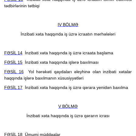
tədbirlərinin tətbiqi
IV BÖLMƏ
İnzibati xəta haqqında iş üzrə icraatın mərhələləri
FƏSİL 14
İnzibati xəta haqqında iş üzrə icraata başlama
FƏSİL 15
İnzibati xəta haqqında işlərə baxılması
FƏSİL 16
Yol hərəkəti qaydaları əleyhinə olan inzibati xətalar
haqqında işlərə baxılmanın xüsusiyyətləri
FƏSİL 17
İnzibati xəta haqqında iş üzrə qərara yenidən baxılma
V BÖLMƏ
İnzibati xəta haqqında iş üzrə qərarın icrası
FƏSİL 18
Ümumi müddəalar