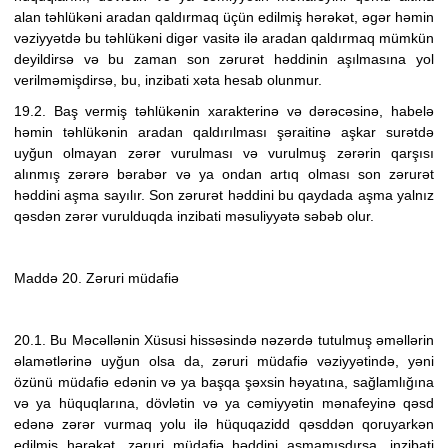
alan təhlükəni aradan qaldırmaq üçün edilmiş hərəkət, əgər həmin
vəziyyətdə bu təhlükəni digər vasitə ilə aradan qaldırmaq mümkün
deyildirsə və
bu zaman son zərurət həddinin aşılmasına yol
verilməmişdirsə
, bu, inzibati xəta hesab olunmur.
19.2. Baş vermiş təhlükənin xarakterinə və dərəcəsinə, habelə
həmin təhlükənin aradan qaldırılması şəraitinə aşkar surətdə
uyğun olmayan zərər vurulması və vurulmuş zərərin qarşısı
alınmış zərərə bərabər və ya ondan artıq olması son zərurət
həddini aşma sayılır. Son zərurət həddini bu qaydada aşma yalnız
qəsdən zərər vurulduqda inzibati məsuliyyətə səbəb olur.
Maddə 20. Zəruri müdafiə
20.1. Bu Məcəllənin Xüsusi hissəsində nəzərdə tutulmuş əməllərin
əlamətlərinə uyğun olsa da, zəruri müdafiə vəziyyətində, yəni
özünü müdafiə edənin və ya başqa şəxsin həyatına, sağlamlığına
və ya hüquqlarına, dövlətin və ya cəmiyyətin mənafeyinə qəsd
edənə zərər vurmaq yolu ilə hüquqazidd qəsddən qoruyarkən
edilmiş hərəkət,
zəruri müdafiə həddini aşmamışdırsa,
inzibati