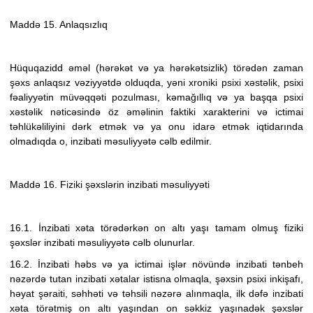
Maddə 15. Anlaqsızlıq
Hüquqazidd əməl (hərəkət və ya hərəkətsizlik) törədən zaman
şəxs anlaqsız vəziyyətdə olduqda, yəni xroniki psixi xəstəlik, psixi
fəaliyyətin müvəqqəti pozulması, kəmağıllıq və ya başqa psixi
xəstəlik nəticəsində öz əməlinin faktiki xarakterini və ictimai
təhlükəliliyini dərk etmək və ya onu idarə etmək iqtidarında
olmadıqda o, inzibati məsuliyyətə cəlb edilmir.
Maddə 16. Fiziki şəxslərin inzibati məsuliyyəti
16.1. İnzibati xəta törədərkən on altı yaşı tamam olmuş fiziki
şəxslər inzibati məsuliyyətə cəlb olunurlar.
16.2. İnzibati həbs və ya ictimai işlər növündə inzibati tənbeh
nəzərdə tutan inzibati xətalar istisna olmaqla,
şəxsin psixi inkişafı,
həyat şəraiti, səhhəti və təhsili nəzərə alınmaqla,
ilk dəfə inzibati
xəta törətmiş on altı yaşından on səkkiz yaşınadək şəxslər