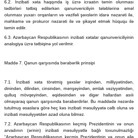
6.2. İnzibati xəta haqqında iş üzrə icraatın təmin olunması
tədbirləri tətbiq edilərkən qanunvericiliyin tələblərinə əməl
olunması yuxarı orqanların və vəzifəli şəxslərin idarə nəzarəti ilə,
məhkəmə və prokuror nəzarəti ilə və şikayət etmək hüququ ilə
təmin edilir.
6.3. Azərbaycan Respublikasının inzibati xətalar qanunvericiliyinin
analogiya üzrə tətbiqinə yol verilmir.
Maddə 7. Qanun qarşısında bərabərlik prinsipi
7.1. İnzibati xəta törətmiş şəxslər irqindən, milliyyətindən,
dinindən, dilindən, cinsindən, mənşəyindən, əmlak vəziyyətindən,
qulluq mövqeyindən, əqidəsindən və digər hallardan asılı
olmayaraq qanun qarşısında bərabərdirlər. Bu maddədə nəzərdə
tutulmuş əsaslara görə heç kəs inzibati məsuliyyətə cəlb oluna və
inzibati məsuliyyətdən azad oluna bilməz.
7.2. Azərbaycan Respublikasının keçmiş Prezidentinin və onun
arvadının (ərinin) inzibati məsuliyyətlə bağlı toxunulmazlığı
“
Azərbaycan Respublikasının keçmiş Prezidentinin və onun ailə