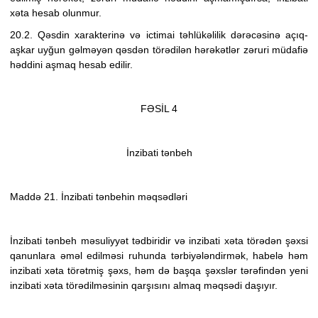
xəta hesab olunmur.
20.2. Qəsdin xarakterinə və ictimai təhlükəlilik dərəcəsinə açıq-
aşkar uyğun gəlməyən qəsdən törədilən hərəkətlər zəruri müdafiə
həddini aşmaq hesab edilir.
FƏSİL 4
İnzibati tənbeh
Maddə 21. İnzibati tənbehin məqsədləri
İnzibati tənbeh məsuliyyət tədbiridir və inzibati xəta törədən şəxsi
qanunlara əməl edilməsi ruhunda tərbiyələndirmək, habelə həm
inzibati xəta törətmiş şəxs, həm də başqa şəxslər tərəfindən yeni
inzibati xəta törədilməsinin qarşısını almaq məqsədi daşıyır.