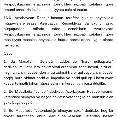
Respublikasının ərazisində törətdikləri inzibati xətalara görə
ümumi əsaslarla inzibati məsuliyyətə cəlb olunurlar.
16.6. Azərbaycan Respublikasının tərəfdar çıxdığı beynəlxalq
müqavilələrə əsasən Azərbaycan Respublikasında toxunulmazlıq
hüququndan istifadə edən əcnəbilərin Azərbaycan
Respublikasının ərazisində törətdikləri inzibati xətalara görə
məsuliyyət məsələsi beynəlxalq hüquq normalarına uyğun olaraq
həll edilir.
Qeyd:
1. Bu Məcəllənin 16.3-cü maddəsində “hərbi qulluqçular”
dedikdə,
müvafiq icra hakimiyyəti orqanının
zabit heyəti, gizirləri,
miçmanları, müddətindən artıq xidmət hərbi qulluqçuları, müddətli
həqiqi hərbi xidmət hərbi qulluqçuları və hərbi qulluqçu hazırlayan
xüsusi təyinatlı təhsil müəssisələrinin kursantları başa düşülür.
2. Bu Məcəllədə “əcnəbi” dedikdə, Azərbaycan Respublikasının
vətəndaşı olmayan və başqa dövlətin vətəndaşlığına mənsub olan
şəxs başa düşülür.
3. Bu Məcəllədə “vətəndaşlığı olmayan şəxs” dedikdə,
heç bir
dövlət tərəfindən onun qanununa əsasən vətəndaş hesab