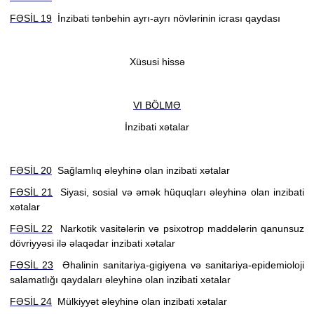
FƏSİL 19
İnzibati tənbehin ayrı-ayrı növlərinin icrası qaydası
Xüsusi hissə
VI BÖLMƏ
İnzibati xətalar
FƏSİL 20
Sağlamlıq əleyhinə olan inzibati xətalar
FƏSİL 21
Siyasi, sosial və əmək hüquqları əleyhinə olan inzibati
xətalar
FƏSİL 22
Narkotik vasitələrin və psixotrop maddələrin qanunsuz
dövriyyəsi ilə əlaqədar inzibati xətalar
FƏSİL 23
Əhalinin sanitariya-gigiyena və sanitariya-epidemioloji
salamatlığı qaydaları əleyhinə olan inzibati xətalar
FƏSİL 24
Mülkiyyət əleyhinə olan inzibati xətalar