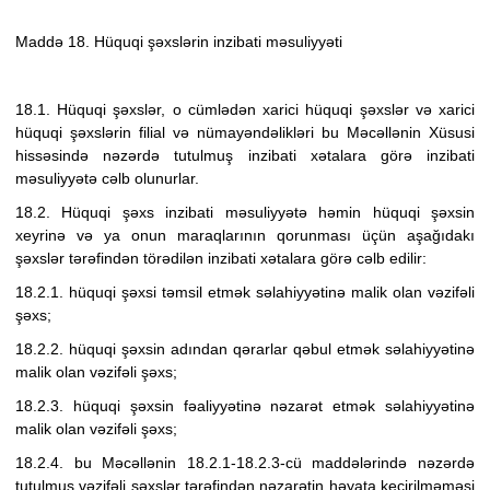
Maddə 18. Hüquqi şəxslərin inzibati məsuliyyəti
18.1. Hüquqi şəxslər, o cümlədən xarici hüquqi şəxslər və xarici
hüquqi şəxslərin filial və nümayəndəlikləri bu Məcəllənin Xüsusi
hissəsində nəzərdə tutulmuş inzibati xətalara görə inzibati
məsuliyyətə cəlb olunurlar.
18.2. Hüquqi şəxs inzibati məsuliyyətə həmin hüquqi şəxsin
xeyrinə və ya onun maraqlarının qorunması üçün aşağıdakı
şəxslər tərəfindən törədilən inzibati xətalara görə cəlb edilir:
18.2.1. hüquqi şəxsi təmsil etmək səlahiyyətinə malik olan vəzifəli
şəxs;
18.2.2. hüquqi şəxsin adından qərarlar qəbul etmək səlahiyyətinə
malik olan vəzifəli şəxs;
18.2.3. hüquqi şəxsin fəaliyyətinə nəzarət etmək səlahiyyətinə
malik olan vəzifəli şəxs;
18.2.4. bu Məcəllənin 18.2.1-18.2.3-cü maddələrində nəzərdə
tutulmuş vəzifəli şəxslər tərəfindən nəzarətin həyata keçirilməməsi