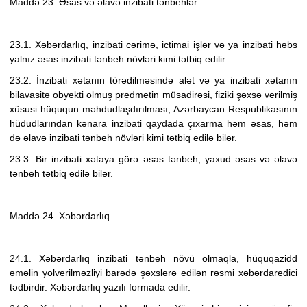
Maddə 23. Əsas və əlavə inzibati tənbehlər
23.1. Xəbərdarlıq, inzibati cərimə, ictimai işlər və ya inzibati həbs
yalnız əsas inzibati tənbeh növləri kimi tətbiq edilir.
23.2. İnzibati xətanın törədilməsində alət və ya inzibati xətanın
bilavasitə obyekti olmuş predmetin müsadirəsi, fiziki şəxsə verilmiş
xüsusi hüququn məhdudlaşdırılması, Azərbaycan Respublikasının
hüdudlarından kənara inzibati qaydada çıxarma həm əsas, həm
də əlavə inzibati tənbeh növləri kimi tətbiq edilə bilər.
23.3. Bir inzibati xətaya görə əsas tənbeh, yaxud əsas və əlavə
tənbeh tətbiq edilə bilər.
Maddə 24. Xəbərdarlıq
24.1. Xəbərdarlıq inzibati tənbeh növü olmaqla, hüquqazidd
əməlin yolverilməzliyi barədə şəxslərə edilən rəsmi xəbərdaredici
tədbirdir. Xəbərdarlıq yazılı formada edilir.