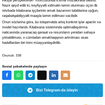
inkişaf perspektivləri” mövzusunda ictimai müzakirədə bildirib.
Nazir qeyd edib ki, keyfiyyətli xidmətin təmin olunması üçün ilk
növbədə kitabxana işçilərinin əmək bazarının tələblərinə uyğun,
rəqabətqabiliyyətli maaşla təmin edilməsi vacibdir.
Onun sözlərinə görə, bu istiqamətdə artıq konkret işlər aparılır və
model hazırlanıb. Kitabxana sistemində optimallaşdırma
nəticəsində yaranacaq qənaət və resursların yenidən sahəyə
yönəldilməsi, o cümlədən əməkhaqqının artırılması əsas
hədəflərdən biri kimi müəyyənləşdirilib.
Oxunub
: 338
Sosial şəbəkələrdə paylaşın
Bizi Telegram-da izləyin