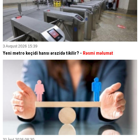
3 Avqust 2026 15:39
Yeni metro keçidi hansı ərazidə tikilir? -
Rəsmi məlumat
31 İyul 2026 08:30