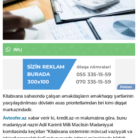
W
h
a
t
s
A
p
p
k
a
n
a
l
ı
m
ı
z
a
a
|
Kitabxana sahəsində çalışan əməkdaşların əməkhaqqı şərtlərinin
yaxşılaşdırılması dövlətin əsas prioritetlərindən biri kimi diqqət
mərkəzindədir.
Avtosfer.az
xəbər verir ki, kredit.az-ın məlumatına görə, bunu
mədəniyyət naziri Adil Kərimli Milli Məclisin Mədəniyyət
komitəsində keçirilən “Kitabxana sisteminin mövcud vəziyyəti və