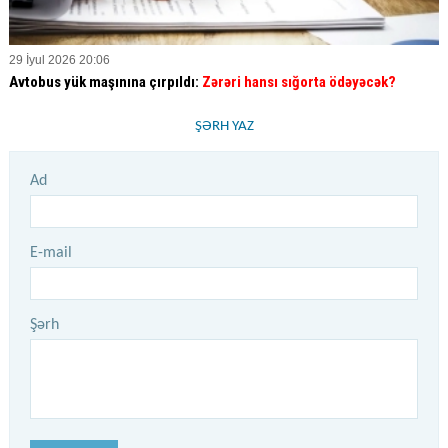
29 İyul 2026 20:06
Avtobus yük maşınına çırpıldı:
Zərəri hansı sığorta ödəyəcək?
ŞƏRH YAZ
Ad
E-mail
Şərh