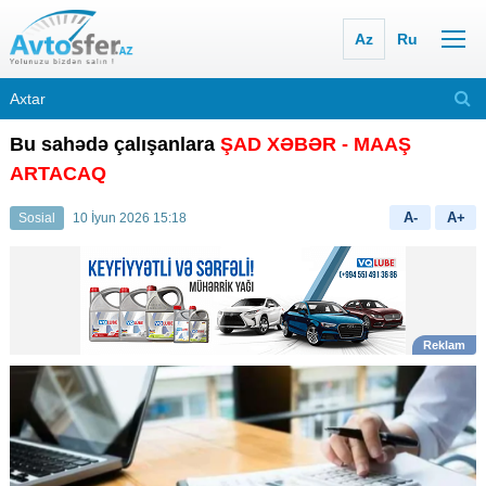
Az
Ru
Bu sahədə çalışanlara
ŞAD XƏBƏR - MAAŞ
ARTACAQ
A-
A+
Sosial
10 İyun 2026 15:18