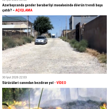
Azərbaycanda gender bərabərliyi məsələsində dövrün trendi başa
çatıb? –
AÇIQLAMA
30 İyul 2026 22:03
Sürücüləri canından bezdirən yol
- VİDEO