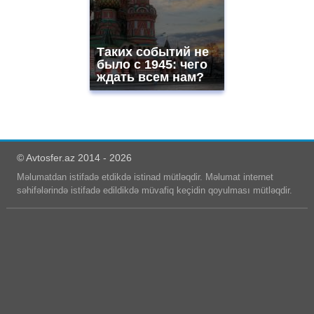
Таких событий не
было с 1945: чего
ждать всем нам?
© Avtosfer.az 2014 - 2026
Məlumatdan istifadə etdikdə istinad mütləqdir. Məlumat internet
səhifələrində istifadə edildikdə müvafiq keçidin qoyulması mütləqdir.