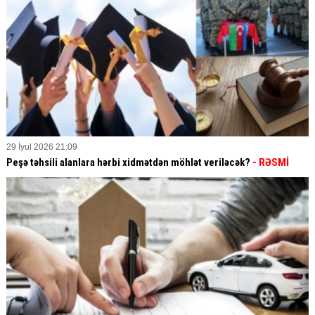
29 İyul 2026 21:09
Peşə təhsili alanlara hərbi xidmətdən möhlət veriləcək?
- RƏSMİ