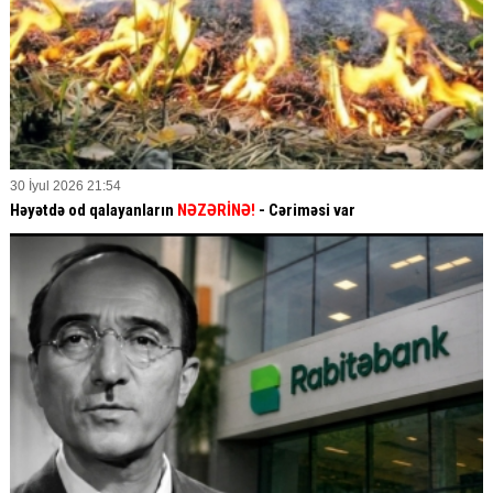
30 İyul 2026 21:54
Həyətdə od qalayanların
NƏZƏRİNƏ!
- Cəriməsi var