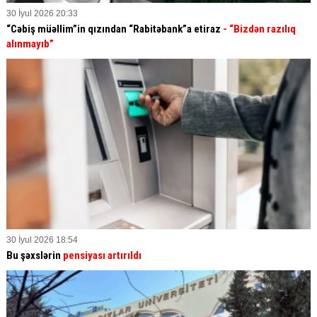
30 İyul 2026 20:33
“Cəbiş müəllim”in qızından “Rabitəbank”a etiraz
- “Bizdən razılıq
alınmayıb”
30 İyul 2026 18:54
Bu şəxslərin
pensiyası artırıldı