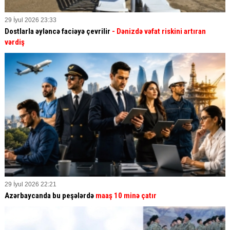
29 İyul 2026 23:33
Dostlarla əyləncə faciəyə çevrilir
- Dənizdə vəfat riskini artıran
vərdiş
29 İyul 2026 22:21
Azərbaycanda bu peşələrdə
maaş 10 minə çatır