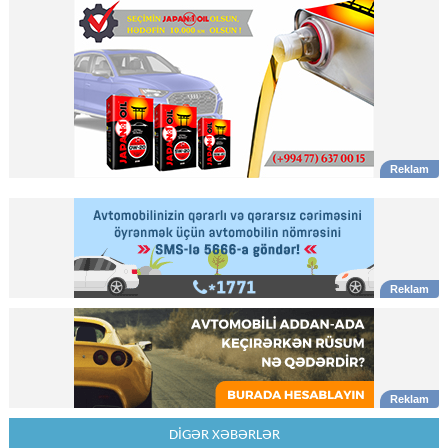
DİGƏR XƏBƏRLƏR