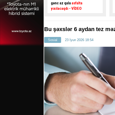
qala
asfalta
təsir edir? –
Usta AÇIQLADI
qdı
- VİDEO
Bu şəxslər 6 aydan tez məz
Sosial
23 İyun 2026 18:54