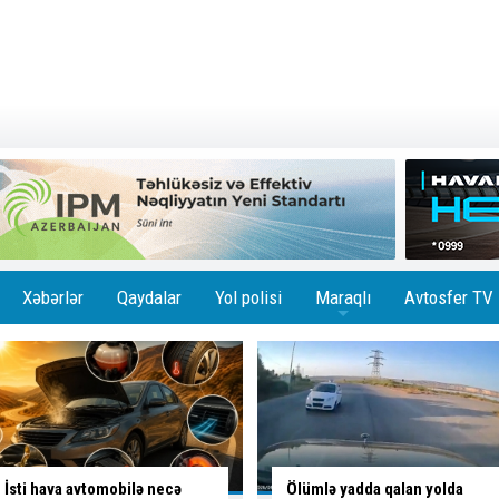
Xəbərlər
Qaydalar
Yol polisi
Maraqlı
Avtosfer TV
+
Ölümlə yadda qalan yolda
Yolu bağladı, geriyə sürərək