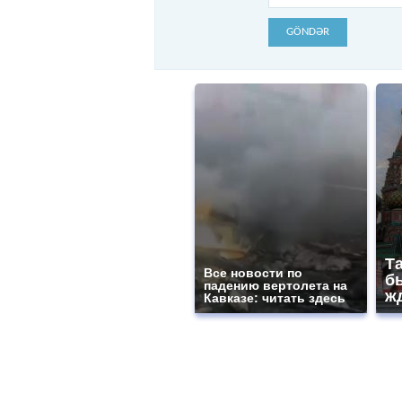
GÖNDƏR
Т
Все новости по
бы
падению вертолета на
ж
Кавказе: читать здесь