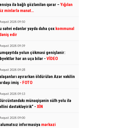
ensiya ilə bağlı gözlənilən qərar –
Yığılan
üz minlərlə manat…
Avqust 2026 09:50
u səhvi edənlər yayda daha çox
kommunal
dəniş edir
Avqust 2026 09:39
umqayıtda yolun çökməsi genişlənir:
byektlər hər an uça bilər -
VİDEO
Avqust 2026 09:28
alaşanları ayırarkən öldürülən Azər vəkilin
ardaşı imiş
- FOTO
Avqust 2026 09:13
Gürcüstandakı münaqişənin sülh yolu ilə
əllini dəstəkləyirik” -
XİN
Avqust 2026 09:00
əlumatsız informasiya
mərkəzi