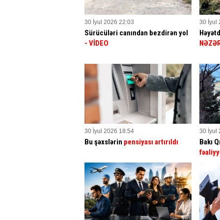
30 İyul 2026 22:03
30 İyul
Sürücüləri canından bezdirən yol
Həyətd
- VİDEO
NƏZƏR
30 İyul 2026 18:54
30 İyul
Bu şəxslərin
pensiyası artırıldı
Bakı Q
fəaliyy