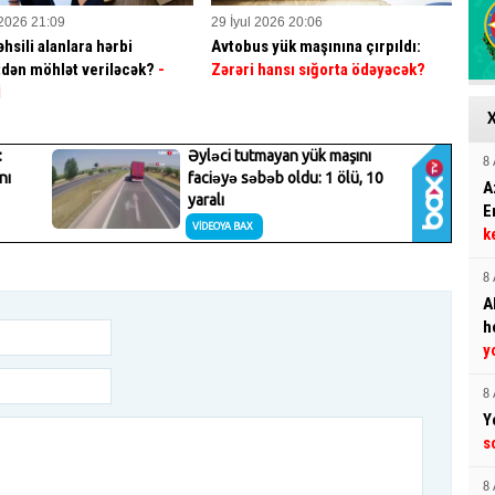
 2026 21:09
29 İyul 2026 20:06
hsili alanlara hərbi
Avtobus yük maşınına çırpıldı:
dən möhlət veriləcək?
-
Zərəri hansı sığorta ödəyəcək?
İ
8 
A
E
k
8 
A
h
y
8 
Y
s
8 