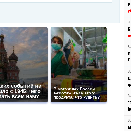
P
y
8 
B
ö
8 
S
O
8 
D
q
аких событий не
В магазинах России
ло с 1945: чего
ажиотаж из-за этого
дать всем нам?
8 
продукта: что купить?
“
h
8 
M