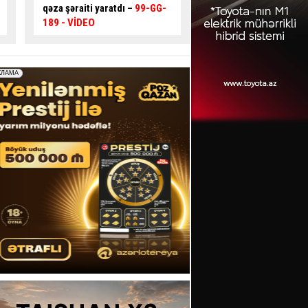
əngəlli şəxsi yola çıxmağa
modeli tətbiq oluna 
məcbur qoydu
- FOTO
AÇIQLAMA