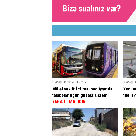
5 Avqust 2026 17:46
3 Avqus
Millət vəkili: İctimai nəqliyyatda
Yeni m
tələbələr üçün güzəşt sistemi
tikilir
YARADILMALIDIR