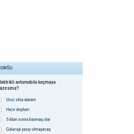
SORĞU
lektrikli avtomobilə keçməyə
azırsınız?
Ucuz olsa alaram
Hazır deyiləm
5 ildən sonra baxmaq olar
Gələcəyi yaxşı olmayacaq