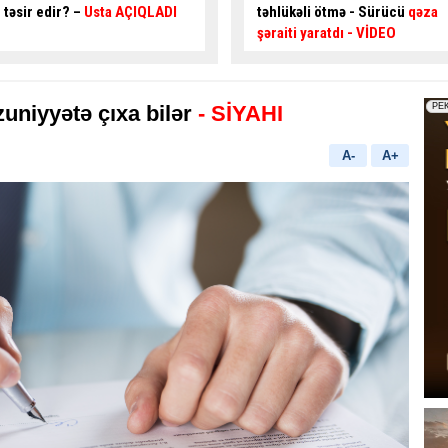
təhlükəli ötmə - Sürücü
qəza
qəza şəraiti yaratdı –
99-GG-
şəraiti yaratdı
- VİDEO
189
- VİDEO
uniyyətə çıxa bilər
- SİYAHI
A-
A+