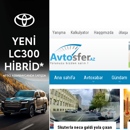
Yarışma
Kalkulyator
Haqqımızda
Əlaqə
Ana səhifə
Avtoxəbər
Gündəm
+
+
 necə gəldi yola çıxan
İsti hava avtomobilə necə