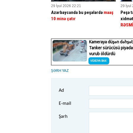
29 İyul 2026 22:21
29 İyul
Azərbaycanda bu peşələrdə
maaş
Peşə tə
10 minə çatır
xidmət
RƏSM
ŞƏRH YAZ
Ad
E-mail
Şərh