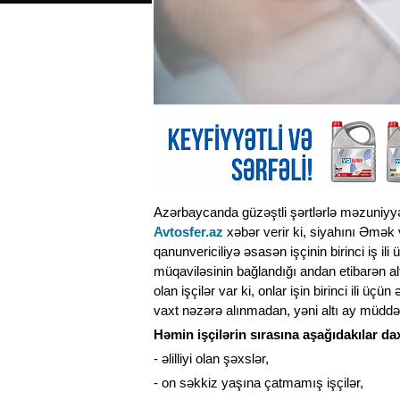
Azərbaycanda güzəştli şərtlərlə məzuniyyə
Avtosfer.az
xəbər verir ki, siyahını Əmək və
qanunvericiliyə əsasən işçinin birinci iş 
müqaviləsinin bağlandığı andan etibarən alt
olan işçilər var ki, onlar işin birinci ili
vaxt nəzərə alınmadan, yəni altı ay müddət
Həmin işçilərin sırasına aşağıdakılar dax
- əlilliyi olan şəxslər,
- on səkkiz yaşına çatmamış işçilər,