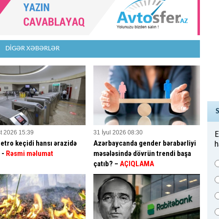
DİGƏR XƏBƏRLƏR
t 2026 15:39
31 İyul 2026 08:30
E
etro keçidi hansı ərazidə
Azərbaycanda gender bərabərliyi
h
? -
Rəsmi məlumat
məsələsində dövrün trendi başa
çatıb? –
AÇIQLAMA