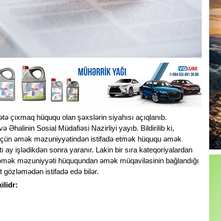
tə çıxmaq hüququ olan şəxslərin siyahısı açıqlanıb.
 Əhalinin Sosial Müdafiəsi Nazirliyi yayıb. Bildirilib ki,
ili üçün əmək məzuniyyətindən istifadə etmək hüququ əmək
ı ay işlədikdən sonra yaranır. Lakin bir sıra kateqoriyalardan
 üçün əmək məzuniyyəti hüququndan əmək müqaviləsinin bağlandığı
 gözləmədən istifadə edə bilər.
ilidr: