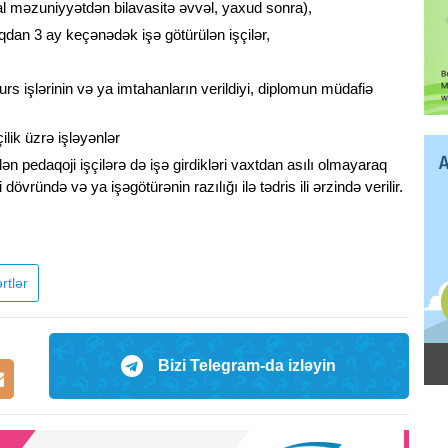
al məzuniyyətdən bilavasitə əvvəl, yaxud sonra),
ıqdan 3 ay keçənədək işə götürülən işçilər,
rs işlərinin və ya imtahanların verildiyi, diplomun müdafiə
lik üzrə işləyənlər
dən pedaqoji işçilərə də işə girdikləri vaxtdan asılı olmayaraq
vründə və ya işəgötürənin razılığı ilə tədris ili ərzində verilir.
rtlər
Bizi Telegram-da izləyin