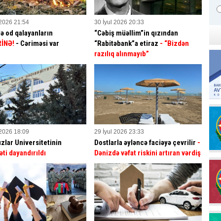
 2026 21:54
30 İyul 2026 20:33
ə od qalayanların
“Cəbiş müəllim”in qızından
İNƏ!
- Cəriməsi var
“Rabitəbank”a etiraz
- “Bizdən
razılıq alınmayıb”
 2026 18:09
29 İyul 2026 23:33
ızlar Universitetinin
Dostlarla əyləncə faciəyə çevrilir
-
əti dayandırıldı
Dənizdə vəfat riskini artıran vərdiş