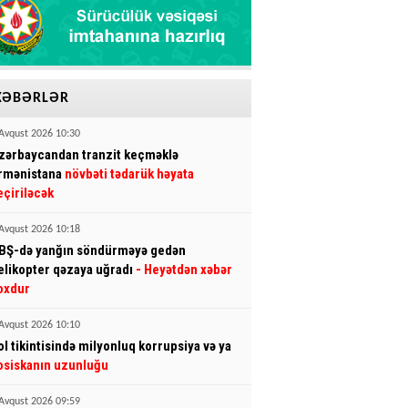
XƏBƏRLƏR
Avqust 2026 10:30
zərbaycandan tranzit keçməklə
rmənistana
növbəti tədarük həyata
eçiriləcək
Avqust 2026 10:18
BŞ-də yanğın söndürməyə gedən
elikopter qəzaya uğradı
- Heyətdən xəbər
oxdur
Avqust 2026 10:10
ol tikintisində milyonluq korrupsiya və ya
osiskanın uzunluğu
Avqust 2026 09:59