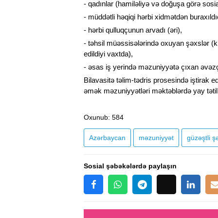
- qadınlar (hamiləliyə və doğuşa görə sosi
- müddətli həqiqi hərbi xidmətdən buraxıld
- hərbi qulluqçunun arvadı (əri),
- təhsil müəssisələrində oxuyan şəxslər (ku
edildiyi vaxtda),
- əsas iş yerində məzuniyyətə çıxan əvəzçi
Bilavasitə təlim-tədris prosesində iştirak e
əmək məzuniyyətləri məktəblərdə yay tətili dö
Oxunub
: 584
Azərbaycan
məzuniyyət
güzəştli şə
Sosial şəbəkələrdə paylaşın