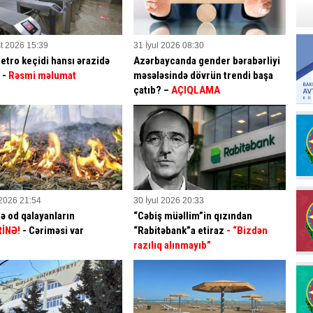
t 2026 15:39
31 İyul 2026 08:30
etro keçidi hansı ərazidə
Azərbaycanda gender bərabərliyi
? -
Rəsmi məlumat
məsələsində dövrün trendi başa
çatıb? –
AÇIQLAMA
 2026 21:54
30 İyul 2026 20:33
ə od qalayanların
“Cəbiş müəllim”in qızından
İNƏ!
- Cəriməsi var
“Rabitəbank”a etiraz
- “Bizdən
razılıq alınmayıb”