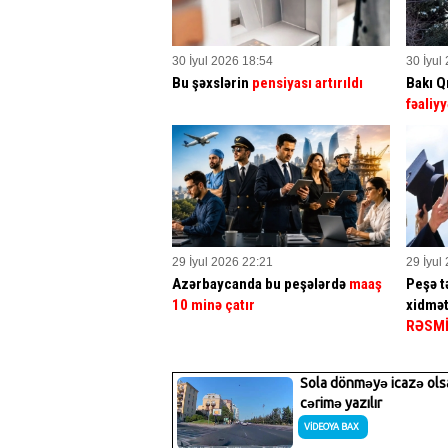
30 İyul 2026 18:54
30 İyul
Bu şəxslərin
pensiyası artırıldı
Bakı Q
fəaliyy
29 İyul 2026 22:21
29 İyul
Azərbaycanda bu peşələrdə
maaş
Peşə tə
10 minə çatır
xidmət
RƏSM