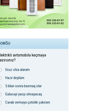
SORĞU
lektrikli avtomobilə keçməyə
azırsınız?
Ucuz olsa alaram
Hazır deyiləm
5 ildən sonra baxmaq olar
Gələcəyi yaxşı olmayacaq
Cavab verməyə çətinlik çəkirəm