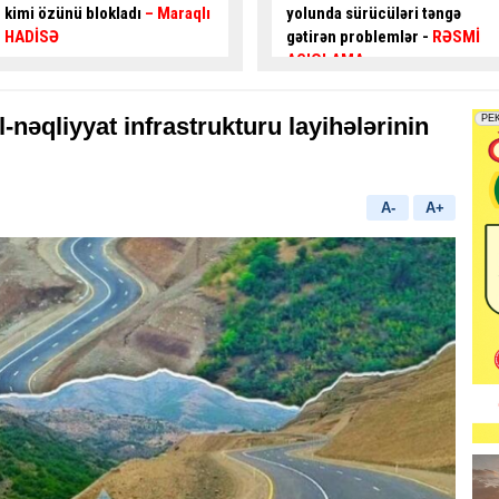
yolunda sürücüləri təngə
hərəkəti
alternativ küçələrlə
gətirən problemlər -
RƏSMİ
təşkil ediləcək
AÇIQLAMA
əqliyyat infrastrukturu layihələrinin
A-
A+