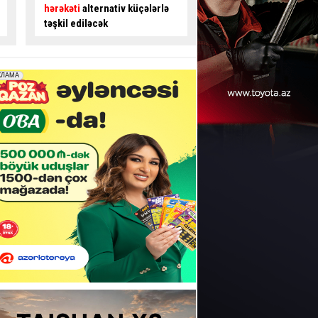
gedənlərdən ödəniş alınır? -
avtobus sürücüsü ilə
İDDİA
- VİDEO
mübahisə etdi
- VİD