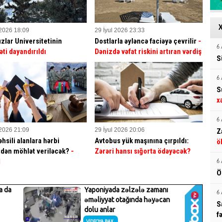
 2026 18:09
29 İyul 2026 23:33
ızlar Universitetinin
Dostlarla əyləncə faciəyə çevrilir
-
6 
əti dayandırıldı
Dənizdə vəfat riskini artıran vərdiş
S
6 
S
x
6 
 2026 21:09
29 İyul 2026 20:06
Z
hsili alanlara hərbi
Avtobus yük maşınına çırpıldı:
ö
dən möhlət veriləcək?
-
Zərəri hansı sığorta ödəyəcək?
İ
6 
Ö
6 
S
f