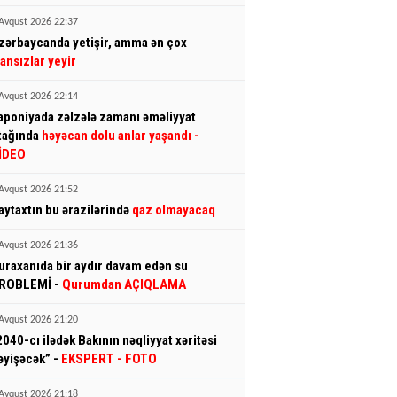
Avqust 2026 22:37
zərbaycanda yetişir, amma ən çox
ransızlar yeyir
Avqust 2026 22:14
aponiyada zəlzələ zamanı əməliyyat
tağında
həyəcan dolu anlar yaşandı
-
İDEO
Avqust 2026 21:52
aytaxtın bu ərazilərində
qaz olmayacaq
Avqust 2026 21:36
uraxanıda bir aydır davam edən su
ROBLEMİ -
Qurumdan AÇIQLAMA
Avqust 2026 21:20
2040-cı ilədək Bakının nəqliyyat xəritəsi
əyişəcək” -
EKSPERT
- FOTO
Avqust 2026 21:18