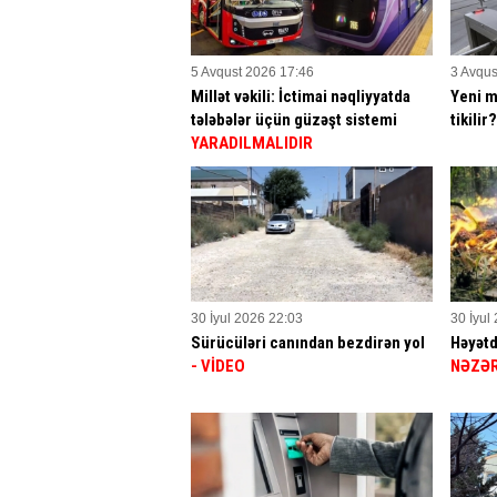
5 Avqust 2026 17:46
3 Avqus
Millət vəkili: İctimai nəqliyyatda
Yeni m
tələbələr üçün güzəşt sistemi
tikilir
YARADILMALIDIR
30 İyul 2026 22:03
30 İyul
Sürücüləri canından bezdirən yol
Həyətd
- VİDEO
NƏZƏR