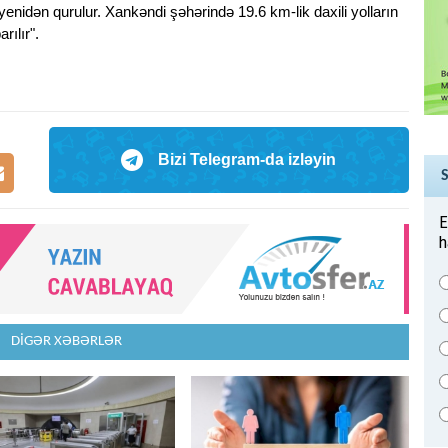
yenidən qurulur. Xankəndi şəhərində 19.6 km-lik daxili yolların
rılır".
Bizi Telegram-da izləyin
E
h
DİGƏR XƏBƏRLƏR