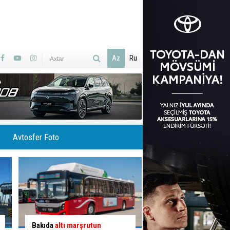
Az
Ru
Avtosfer Foto
İlisuda Ramramay şəlaləsinə
Qəzaya səbəb olan q