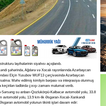
rukturu layihələrinin siyahısı açıqlanıb.
kəndi şəhərində, Ağdərə və Xocalı rayonlarında Azərbaycan
yəndəsi Elçin Yusubov WUF13 çərçivəsində Azərbaycan
alma: Məhv edilmiş kimliyin bərpası və inteqrasiya olunmuş
keçirilən tədbirdə çıxışı zamanı məlumat verib.
an-Sərsəng su anbarı-Qozlukörpü-Kəlbəcər avtomobil yolu, 33.8
avtomobil yolu, 13.9 km-lik Əsgəran-Xocalı-Xankəndi
gəran avtomobil yolunun tikinti işləri davam edir: