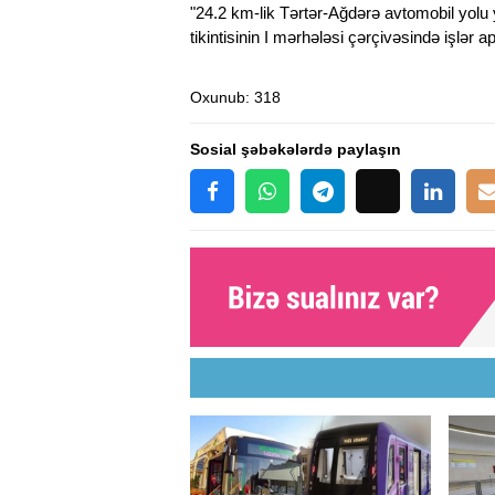
"24.2 km-lik Tərtər-Ağdərə avtomobil yolu 
tikintisinin I mərhələsi çərçivəsində işlər apa
Oxunub
: 318
Sosial şəbəkələrdə paylaşın