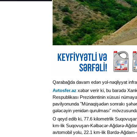
Qarabağda davam edən yol-nəqliyyat infrast
Avtosfer.az
xəbər verir ki, bu barədə Xan
Respublikası Prezidentinin xüsusi nüma
pavilyonunda "Münaqişədən sonrakı şəhərs
gələcəyin yenidən qurulması" mövzusunda 
O qeyd edib ki, 77.6 kilometrlik Suqovuş
km-lik Suqovuşan-Kəlbəcər-Ağdərə-Ağdam 
avtomobil yolu, 22.1 km-lik Bərdə-Ağdam-Əs