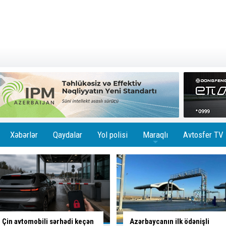
Xəbərlər
Qaydalar
Yol polisi
Maraqlı
Avtosfer TV
+
Azərbaycanın ilk ödənişli
Bakıda
altı marşrutun