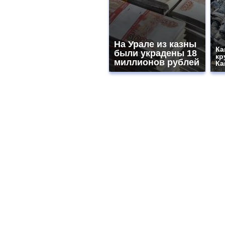
На Урале из казны
Ка
были украдены 18
кр
миллионов рублей
Ка