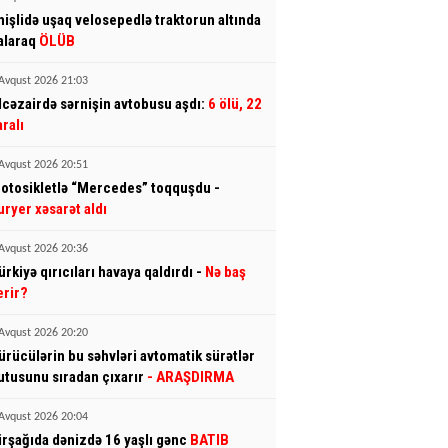
mişlidə uşaq velosepedlə traktorun altında
alaraq
ÖLÜB
Avqust 2026 21:03
lcəzairdə sərnişin avtobusu aşdı:
6 ölü, 22
aralı
Avqust 2026 20:51
otosikletlə “Mercedes” toqquşdu -
uryer xəsarət aldı
Avqust 2026 20:36
ürkiyə qırıcıları havaya qaldırdı -
Nə baş
erir?
Avqust 2026 20:20
ürücülərin bu səhvləri avtomatik sürətlər
utusunu sıradan çıxarır
- ARAŞDIRMA
Avqust 2026 20:04
irşağıda dənizdə 16 yaşlı gənc
BATIB