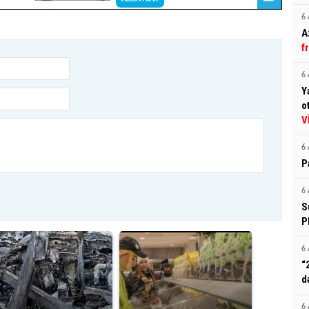
6 
A
f
6 
Y
o
V
6 
P
6 
S
P
6 
“
d
6 