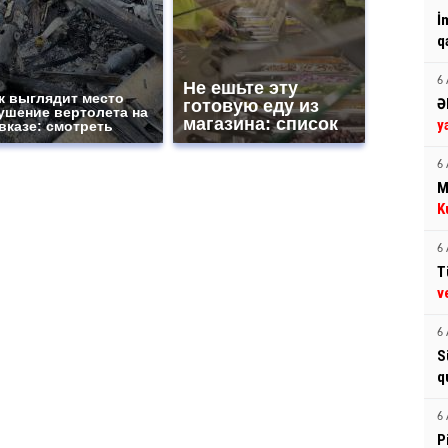
İ
q
6 
Не ешьте эту
к выглядит место
Ə
готовую еду из
ушение вертолета на
магазина: список
y
вказе: смотреть
6 
M
K
6 
T
v
6 
S
q
6 
P