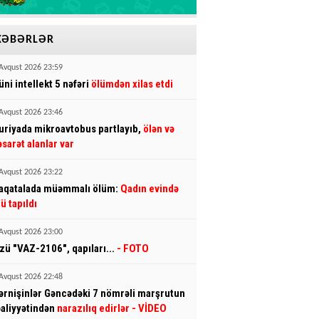
XƏBƏRLƏR
Avqust 2026 23:59
üni intellekt 5 nəfəri
ölümdən xilas etdi
Avqust 2026 23:46
uriyada mikroavtobus partlayıb,
ölən və
əsarət alanlar var
Avqust 2026 23:22
aqatalada müəmmalı ölüm:
Qadın evində
lü tapıldı
Avqust 2026 23:00
zü "VAZ-2106", qapıları...
- FOTO
Avqust 2026 22:48
ərnişinlər Gəncədəki 7 nömrəli marşrutun
əaliyyətindən
narazılıq edirlər
- VİDEO