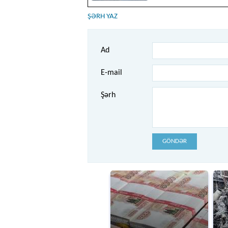
ŞƏRH YAZ
Ad
E-mail
Şərh
GÖNDƏR