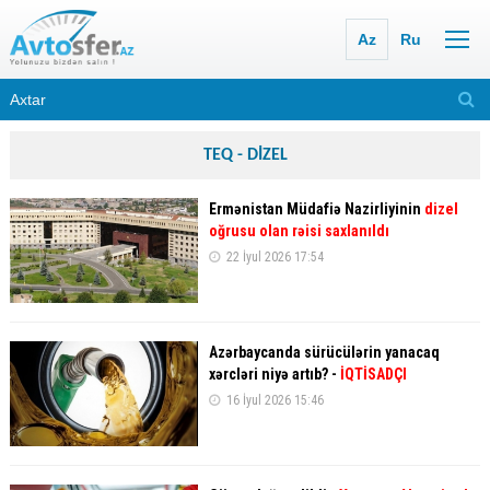
Az
Ru
TEQ - DİZEL
Ermənistan Müdafiə Nazirliyinin
dizel
oğrusu olan rəisi saxlanıldı
22 İyul 2026 17:54
Azərbaycanda sürücülərin yanacaq
xərcləri niyə artıb? -
İQTİSADÇI
16 İyul 2026 15:46