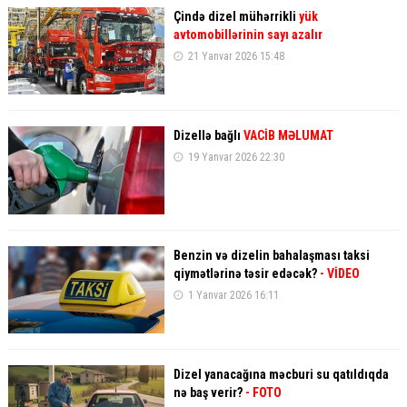
Çində dizel mühərrikli
yük
avtomobillərinin sayı azalır
21 Yanvar 2026 15:48
Dizellə bağlı
VACİB MƏLUMAT
19 Yanvar 2026 22:30
Benzin və dizelin bahalaşması taksi
qiymətlərinə təsir edəcək?
- VİDEO
1 Yanvar 2026 16:11
Dizel yanacağına məcburi su qatıldıqda
nə baş verir?
- FOTO