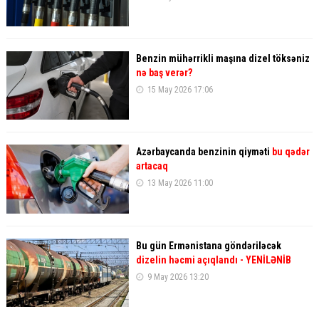
Benzin mühərrikli maşına dizel töksəniz
nə baş verər?
15 May 2026 17:06
Azərbaycanda benzinin qiyməti
bu qədər
artacaq
13 May 2026 11:00
Bu gün Ermənistana göndəriləcək
dizelin həcmi açıqlandı
- YENİLƏNİB
9 May 2026 13:20