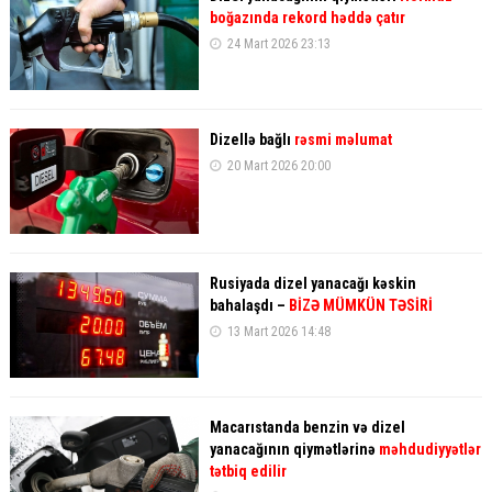
boğazında rekord həddə çatır
24 Mart 2026 23:13
Dizellə bağlı
rəsmi məlumat
20 Mart 2026 20:00
Rusiyada dizel yanacağı kəskin
bahalaşdı –
BİZƏ MÜMKÜN TƏSİRİ
13 Mart 2026 14:48
Macarıstanda benzin və dizel
yanacağının qiymətlərinə
məhdudiyyətlər
tətbiq edilir