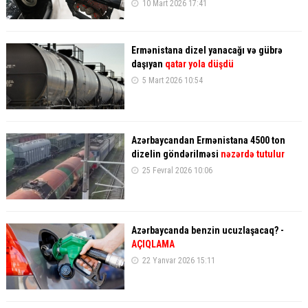
10 Mart 2026 17:41
Ermənistana dizel yanacağı və gübrə
daşıyan
qatar yola düşdü
5 Mart 2026 10:54
Azərbaycandan Ermənistana 4500 ton
dizelin göndərilməsi
nəzərdə tutulur
25 Fevral 2026 10:06
Azərbaycanda benzin ucuzlaşacaq? -
AÇIQLAMA
22 Yanvar 2026 15:11