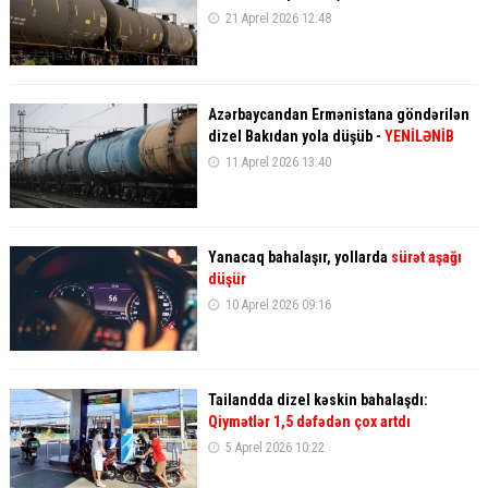
21 Aprel 2026 12:48
Azərbaycandan Ermənistana göndərilən
dizel Bakıdan yola düşüb -
YENİLƏNİB
11 Aprel 2026 13:40
Yanacaq bahalaşır, yollarda
sürət aşağı
düşür
10 Aprel 2026 09:16
Tailandda dizel kəskin bahalaşdı:
Qiymətlər 1,5 dəfədən çox artdı
5 Aprel 2026 10:22