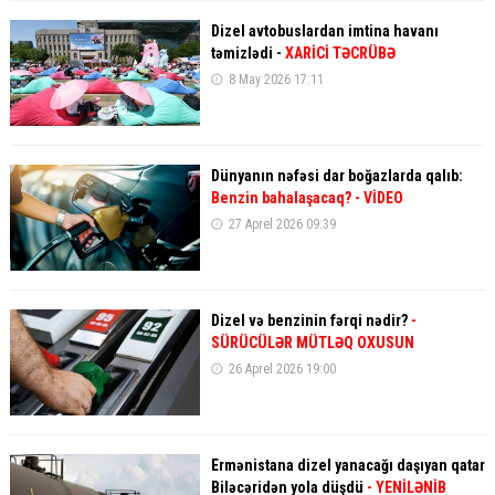
Dizel avtobuslardan imtina havanı
təmizlədi -
XARİCİ TƏCRÜBƏ
8 May 2026 17:11
Dünyanın nəfəsi dar boğazlarda qalıb:
Benzin bahalaşacaq? - VİDEO
27 Aprel 2026 09:39
Dizel və benzinin fərqi nədir?
-
SÜRÜCÜLƏR MÜTLƏQ OXUSUN
26 Aprel 2026 19:00
Ermənistana dizel yanacağı daşıyan qatar
Biləcəridən yola düşdü
- YENİLƏNİB