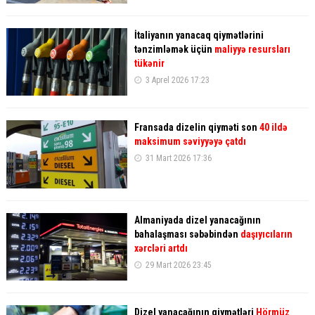
İtaliyanın yanacaq qiymətlərini
tənzimləmək üçün
maliyyə resursları
tükənir
3 Aprel 2026 17:23
Fransada dizelin qiyməti son
40 ildə
maksimum səviyyəyə çatdı
31 Mart 2026 17:36
Almaniyada dizel yanacağının
bahalaşması səbəbindən
daşıyıcıların
xərcləri artdı
29 Mart 2026 23:45
Dizel yanacağının qiymətləri
Hörmüz