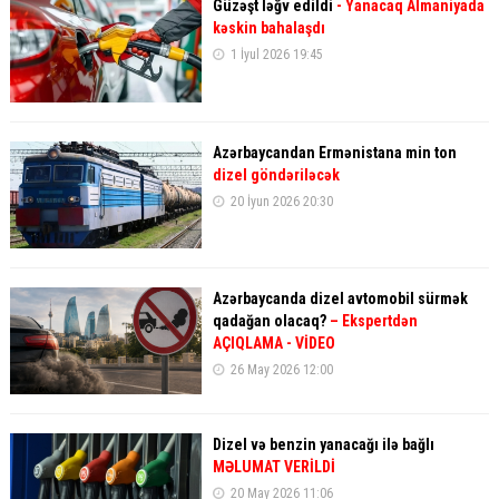
Güzəşt ləğv edildi
- Yanacaq Almaniyada
kəskin bahalaşdı
1 İyul 2026 19:45
Azərbaycandan Ermənistana min ton
dizel göndəriləcək
20 İyun 2026 20:30
Azərbaycanda dizel avtomobil sürmək
qadağan olacaq?
– Ekspertdən
AÇIQLAMA - VİDEO
26 May 2026 12:00
Dizel və benzin yanacağı ilə bağlı
MƏLUMAT VERİLDİ
20 May 2026 11:06