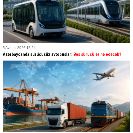
5 Avqust 2026 15:24
Azərbaycanda sürücüsüz avtobuslar:
Bəs sürücülər nə edəcək?