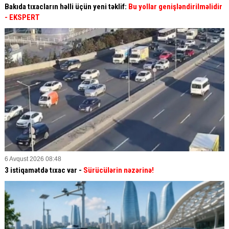
Bakıda tıxacların həlli üçün yeni təklif:
Bu yollar genişləndirilməlidir
- EKSPERT
6 Avqust 2026 08:48
3 istiqamətdə tıxac var -
Sürücülərin nəzərinə!