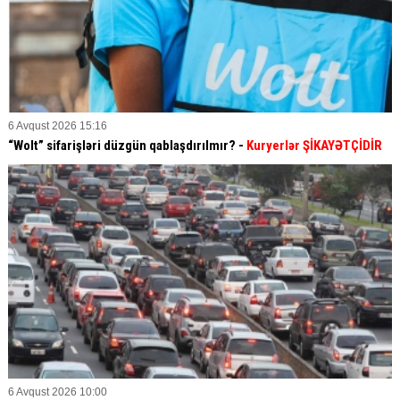
6 Avqust 2026 15:16
“Wolt” sifarişləri düzgün qablaşdırılmır? -
Kuryerlər ŞİKAYƏTÇİDİR
6 Avqust 2026 10:00