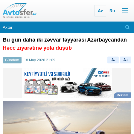
Az
Ru
Bu gün daha iki zəvvar təyyarəsi Azərbaycandan
Həcc ziyarətinə yola düşüb
A-
A+
Gündəm
18 May 2026 21:09