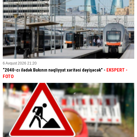
6 Avqust 2026 21:20
“2040-cı ilədək Bakının nəqliyyat xəritəsi dəyişəcək” -
EKSPERT
-
FOTO