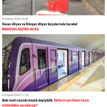
6 Avqust 2026 19:41
Həsən Əliyev və Rövşən Əliyev küçələrində hərəkət
MƏHDUDLAŞDIRILACAQ
6 Avqust 2026 17:16
Bakı metrosunda böyük dəyişiklik:
Xətlərin ayrılması hansı
üstünlüklər yaradacaq?