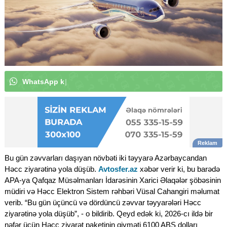
W
h
a
t
s
A
p
p
k
a
n
a
l
ı
m
ı
z
a
a
b
u
n
ə
o
l
u
n
|
Bu gün zəvvarları daşıyan növbəti iki təyyarə Azərbaycandan
Həcc ziyarətinə yola düşüb.
Avtosfer.az
xəbər verir ki, bu barədə
APA-ya Qafqaz Müsəlmanları İdarəsinin Xarici Əlaqələr şöbəsinin
müdiri və Həcc Elektron Sistem rəhbəri Vüsal Cahangiri məlumat
verib. “Bu gün üçüncü və dördüncü zəvvar təyyarələri Həcc
ziyarətinə yola düşüb”, - o bildirib. Qeyd edək ki, 2026-cı ildə bir
nəfər üçün Həcc ziyarət paketinin qiyməti 6100 ABŞ dolları