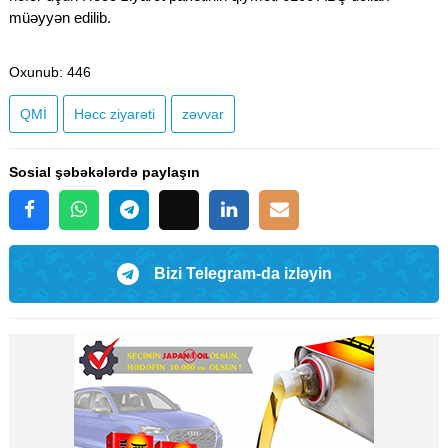
müəyyən edilib.
Oxunub
: 446
QMİ
Həcc ziyarəti
zəvvar
Sosial şəbəkələrdə paylaşın
Bizi Telegram-da izləyin