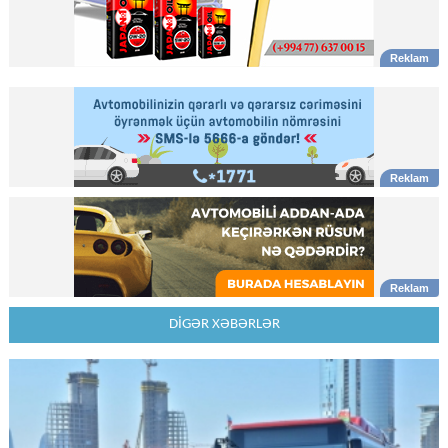
DİGƏR XƏBƏRLƏR