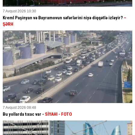
7 Avqust 2026 10:30
Kreml Paşinyan və Bayramovun səfərlərini niyə diqqətlə izləyir?
–
ŞƏRH
7 Avqust 2026 08:48
Bu yollarda tıxac var -
SİYAHI
- FOTO