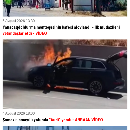
5 Avqust 2026 13:30
Yanacaqdoldurma məntəqəsinin kafesi alovlandı – İlk müdaxiləni
vətəndaşlar etdi
- VİDEO
4 Avqust 2026 18:00
Şamaxı-İsmayıllı yolunda
"Audi" yandı - ANBAAN VİDEO