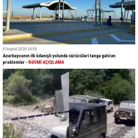
6 Avqust 2026 18:56
Azərbaycanın ilk ödənişli yolunda sürücüləri təngə gətirən
problemlər -
RƏSMİ AÇIQLAMA