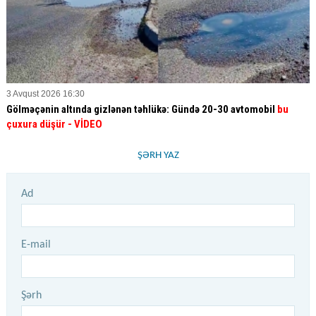
3 Avqust 2026 16:30
Gölməçənin altında gizlənən təhlükə: Gündə 20-30 avtomobil
bu
çuxura düşür
- VİDEO
ŞƏRH YAZ
Ad
E-mail
Şərh