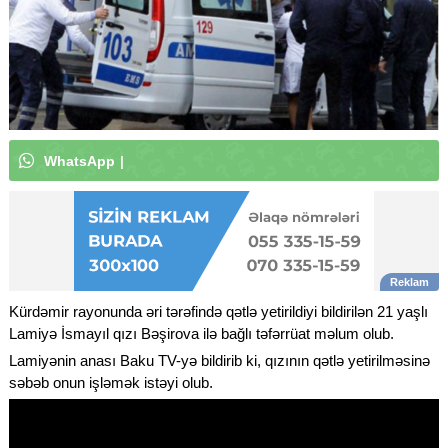
W
h
a
t
s
A
p
p
k
a
n
a
l
ı
m
ı
z
a
a
b
u
n
ə
o
l
u
n
|
Kürdəmir rayonunda əri tərəfində qətlə yetirildiyi bildirilən 21 yaşlı
Lamiyə İsmayıl qızı Bəşirova ilə bağlı təfərrüat məlum olub.
Lamiyənin anası Baku TV-yə bildirib ki, qızının qətlə yetirilməsinə
səbəb onun işləmək istəyi olub.