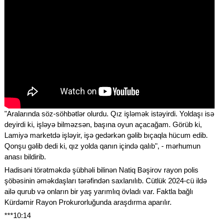
"Aralarında söz-söhbətlər olurdu. Qız işləmək istəyirdi. Yoldaşı isə
deyirdi ki, işləyə bilməzsən, başına oyun açacağam. Görüb ki,
Lamiyə marketdə işləyir, işə gedərkən gəlib bıçaqla hücum edib.
Qonşu gəlib dedi ki, qız yolda qanın içində qalıb", - mərhumun
anası bildirib.
Hadisəni törətməkdə şübhəli bilinən Natiq Bəşirov rayon polis
şöbəsinin əməkdaşları tərəfindən saxlanılıb. Cütlük 2024-cü ildə
ailə qurub və onların bir yaş yarımlıq övladı var. Faktla bağlı
Kürdəmir Rayon Prokurorluğunda araşdırma aparılır.
***10:14