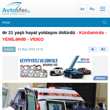
Az
Ru
Ər 21 yaşlı həyat yoldaşını öldürdü
- Kürdəmirdə
-
YENİLƏNİB
- VİDEO
A-
A+
Hadisə
24 May 2026 19:31