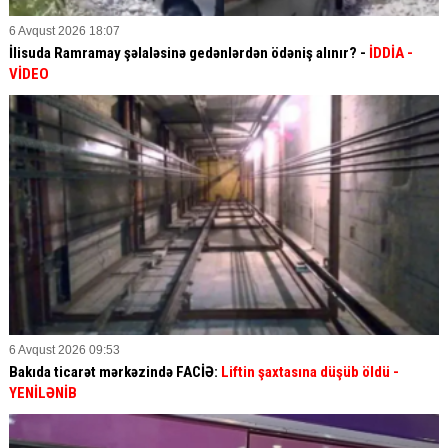
6 Avqust 2026 18:07
İlisuda Ramramay şəlaləsinə gedənlərdən ödəniş alınır? -
İDDİA
-
VİDEO
6 Avqust 2026 09:53
Bakıda ticarət mərkəzində FACİƏ:
Liftin şaxtasına düşüb öldü
-
YENİLƏNİB