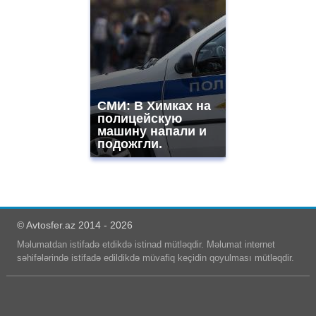
СМИ: В Химках на
полицейскую
машину напали и
подожгли.
© Avtosfer.az 2014 - 2026
Məlumatdan istifadə etdikdə istinad mütləqdir. Məlumat internet
səhifələrində istifadə edildikdə müvafiq keçidin qoyulması mütləqdir.