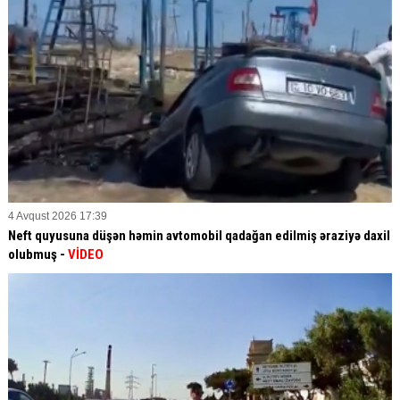
4 Avqust 2026 17:39
Neft quyusuna düşən həmin avtomobil qadağan edilmiş əraziyə daxil
olubmuş -
VİDEO