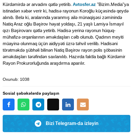
Kürdəmirdə ər arvadını qətlə yetirib.
Avtosfer.az
"Bizim.Media"ya
istinadən xəbər verir ki, hadisə rayonun Koroğlu küçəsində qeydə
alınıb. Belə ki, aralarında yaranmış ailə münaqişəsi zəminində
Natiq Araz oğlu Bəşirov həyat yoldaşı, 21 yaşlı Lamiyə İsmayıl
qızı Bəşirovanı qətlə yetirib. Hadisə yerinə rayonun hüquq-
mühafizə orqanlarının əməkdaşları cəlb olunub. Qadının meyiti
müayinə olunmaq üçün aidiyyəti üzrə təhvil verilib. Hadisəni
törətməkdə şübhəli bilinən Natiq Bəşirov rayon polis şöbəsinin
əməkdaşları tərəfindən saxlanılıb. Hazırda faktla bağlı Kürdəmir
Rayon Prokurorluğunda araşdırma aparılır.
Oxunub
: 1038
Sosial şəbəkələrdə paylaşın
Bizi Telegram-da izləyin