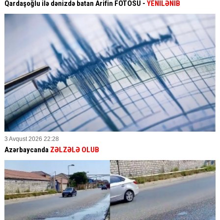
Qardaşoğlu ilə dənizdə batan Arifin FOTOSU
-
YENİLƏNİB
3 Avqust 2026 22:28
Azərbaycanda
ZƏLZƏLƏ OLUB