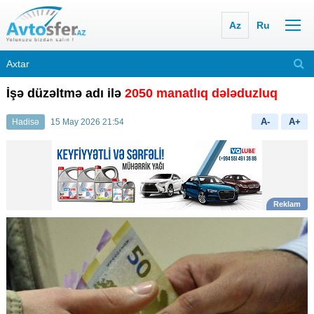
Az
Ru
İşə düzəltmə adı ilə
2050 manatlıq dələduzluq
A-
A+
Hadisə
15 May 2026 21:54