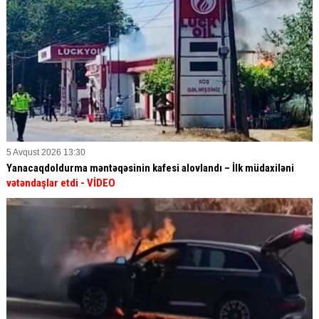
5 Avqust 2026 13:30
Yanacaqdoldurma məntəqəsinin kafesi alovlandı – İlk müdaxiləni
vətəndaşlar etdi
- VİDEO