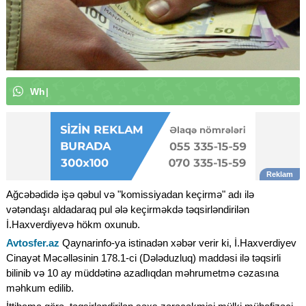
W
h
a
t
s
A
p
p
k
a
n
a
l
ı
m
ı
z
a
a
b
|
Ağcəbədidə işə qəbul və "komissiyadan keçirmə" adı ilə
vətəndaşı aldadaraq pul ələ keçirməkdə təqsirləndirilən
İ.Haxverdiyevə hökm oxunub.
Avtosfer.az
Qaynarinfo-ya istinadən xəbər verir ki, İ.Haxverdiyev
Cinayət Məcəlləsinin 178.1-ci (Dələduzluq) maddəsi ilə təqsirli
bilinib və 10 ay müddətinə azadlıqdan məhrumetmə cəzasına
məhkum edilib.