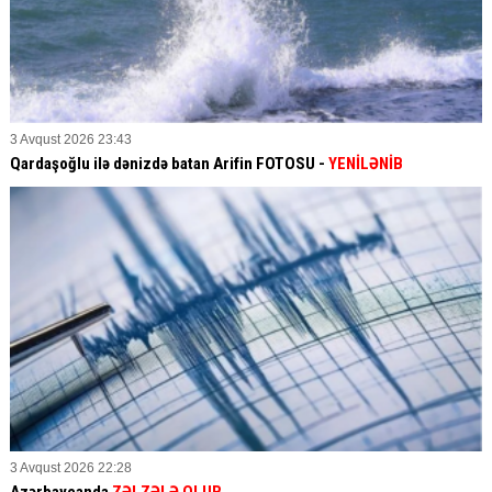
3 Avqust 2026 23:43
Qardaşoğlu ilə dənizdə batan Arifin FOTOSU
-
YENİLƏNİB
3 Avqust 2026 22:28
Azərbaycanda
ZƏLZƏLƏ OLUB