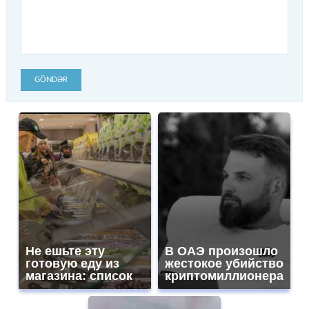
GÖNDƏR
Не ешьте эту
В ОАЭ произошло
готовую еду из
жестокое убийство
магазина: список
криптомиллионера