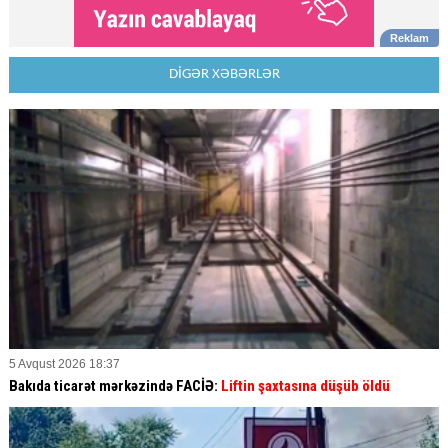
DİGƏR XƏBƏRLƏR
5 Avqust 2026 18:37
Bakıda ticarət mərkəzində FACİƏ:
Liftin şaxtasına düşüb öldü