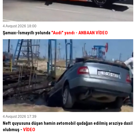
4 Avqust 2026 18:00
Şamaxı-İsmayıllı yolunda
"Audi" yandı - ANBAAN VİDEO
4 Avqust 2026 17:39
Neft quyusuna düşən həmin avtomobil qadağan edilmiş əraziyə daxil
olubmuş -
VİDEO