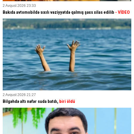
2 Avqust 2026 23:33
Bakıda avtomobildə sıxılı vəziyyətdə qalmış şəxs xilas edilib
- VİDEO
2 Avqust 2026 21:27
Bilgəhdə altı nəfər suda batdı,
biri öldü