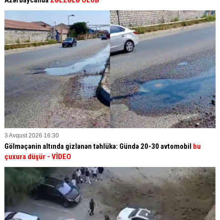
3 Avqust 2026 16:30
Gölməçənin altında gizlənən təhlükə: Gündə 20-30 avtomobil
bu
çuxura düşür
- VİDEO