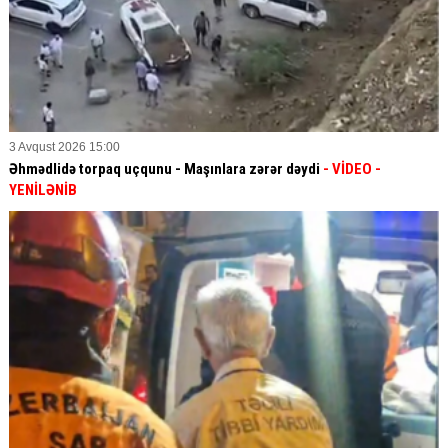
3 Avqust 2026 15:00
Əhmədlidə torpaq uçqunu - Maşınlara zərər dəydi
- VİDEO
-
YENİLƏNİB