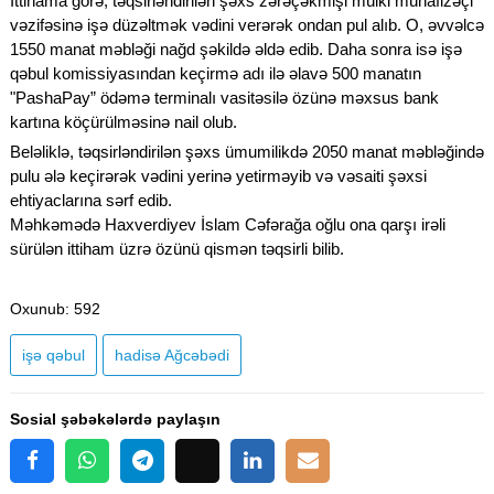
İttihama görə, təqsirləndirilən şəxs zərəçəkmişi mülki mühafizəçi
vəzifəsinə işə düzəltmək vədini verərək ondan pul alıb. O, əvvəlcə
1550 manat məbləği nağd şəkildə əldə edib. Daha sonra isə işə
qəbul komissiyasından keçirmə adı ilə əlavə 500 manatın
"PashaPay” ödəmə terminalı vasitəsilə özünə məxsus bank
kartına köçürülməsinə nail olub.
Beləliklə, təqsirləndirilən şəxs ümumilikdə 2050 manat məbləğində
pulu ələ keçirərək vədini yerinə yetirməyib və vəsaiti şəxsi
ehtiyaclarına sərf edib.
Məhkəmədə Haxverdiyev İslam Cəfərağa oğlu ona qarşı irəli
sürülən ittiham üzrə özünü qismən təqsirli bilib.
Oxunub
: 592
işə qəbul
hadisə ​​​​​​​Ağcəbədi
Sosial şəbəkələrdə paylaşın