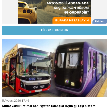
DİGƏR XƏBƏRLƏR
5 Avqust 2026 17:46
Millət vəkili: İctimai nəqliyyatda tələbələr üçün güzəşt sistemi