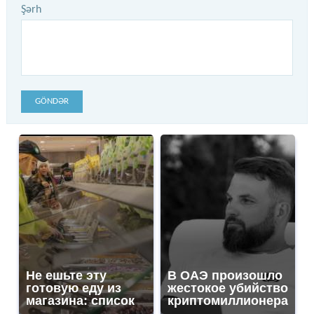
Şərh
GÖNDƏR
Не ешьте эту
В ОАЭ произошло
готовую еду из
жестокое убийство
магазина: список
криптомиллионера