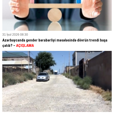
31 İyul 2026 08:30
Azərbaycanda gender bərabərliyi məsələsində dövrün trendi başa
çatıb? –
AÇIQLAMA