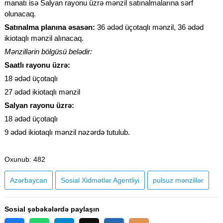
manatı isə Salyan rayonu üzrə mənzil satınalmalarına sərf
olunacaq.
Satınalma planına əsasən:
36 ədəd üçotaqlı mənzil, 36 ədəd
ikiotaqlı mənzil alınacaq.
Mənzillərin bölgüsü belədir:
Saatlı rayonu üzrə:
18 ədəd üçotaqlı
27 ədəd ikiotaqlı mənzil
Salyan rayonu üzrə:
18 ədəd üçotaqlı
9 ədəd ikiotaqlı mənzil nəzərdə tutulub.
Oxunub
: 482
Azərbaycan
Sosial Xidmətlər Agentliyi
pulsuz mənzillər
Sosial şəbəkələrdə paylaşın