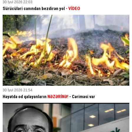
30 İyul 2026 22:03
Sürücüləri canından bezdirən yol
- VİDEO
30 İyul 2026 21:54
Həyətdə od qalayanların
NƏZƏRİNƏ!
- Cəriməsi var