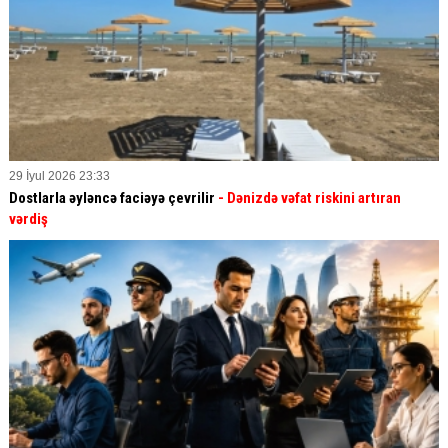
29 İyul 2026 23:33
Dostlarla əyləncə faciəyə çevrilir
- Dənizdə vəfat riskini artıran
vərdiş