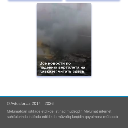
Все новости по
падению вертолета на
Кавказе: читать здесь
© Avtosfer.az 2014 - 2026
Məlumatdan istifadə etdikdə istinad mütləqdir. Məlumat internet
səhifələrində istifadə edildikdə müvafiq keçidin qoyulması mütləqdir.