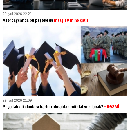
29 İyul 2026 22:21
Azərbaycanda bu peşələrdə
maaş 10 minə çatır
29 İyul 2026 21:09
Peşə təhsili alanlara hərbi xidmətdən möhlət veriləcək?
- RƏSMİ