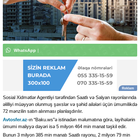
W
h
a
t
s
A
p
p
k
a
n
a
l
ı
m
ı
z
a
a
b
u
n
ə
o
l
|
Sosial Xidmətlər Agentliyi tərəfindən Saatlı və Salyan rayonlarında
əlilliyi müəyyən olunmuş şəxslər və şəhid ailələri üçün ümumilikdə
72 mənzilin satın alınması planlaşdırılır.
Avtosfer.az
-ın “Baku.ws”ə istinadən məlumatına görə,
layihələrin
ümumi maliyyə dəyəri isə 5 milyon 464 min manat təşkil edir.
Bunun 3 milyon 385 min manatı Saatlı rayonu, 2 milyon 79 min