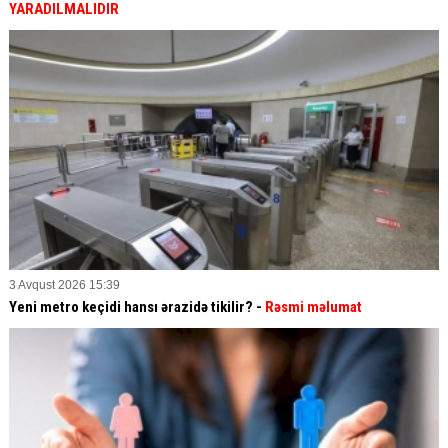
YARADILMALIDIR
3 Avqust 2026 15:39
Yeni metro keçidi hansı ərazidə tikilir? -
Rəsmi məlumat