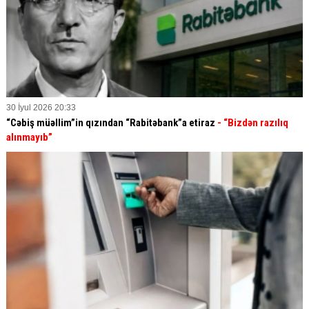
30 İyul 2026 20:33
“Cəbiş müəllim”in qızından “Rabitəbank”a etiraz
- “Bizdən razılıq
alınmayıb”