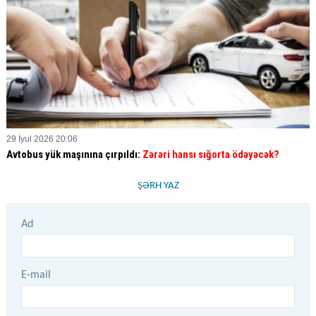
29 İyul 2026 20:06
Avtobus yük maşınına çırpıldı:
Zərəri hansı sığorta ödəyəcək?
ŞƏRH YAZ
Ad
E-mail