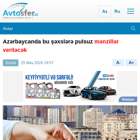
Az
Ru
Azərbaycanda bu şəxslərə pulsuz
mənzillər
veriləcək
A-
A+
Sosial
25 May 2026 19:57