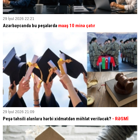
29 İyul 2026 22:21
Azərbaycanda bu peşələrdə
maaş 10 minə çatır
29 İyul 2026 21:09
Peşə təhsili alanlara hərbi xidmətdən möhlət veriləcək?
- RƏSMİ