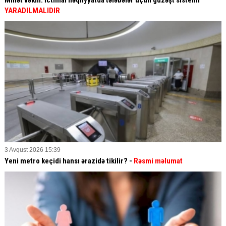
YARADILMALIDIR
3 Avqust 2026 15:39
Yeni metro keçidi hansı ərazidə tikilir? -
Rəsmi məlumat