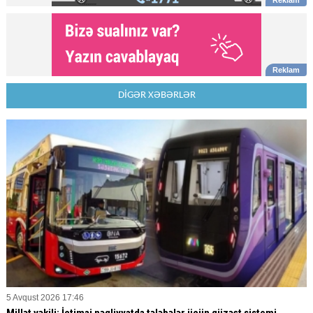
DİGƏR XƏBƏRLƏR
5 Avqust 2026 17:46
Millət vəkili: İctimai nəqliyyatda tələbələr üçün güzəşt sistemi