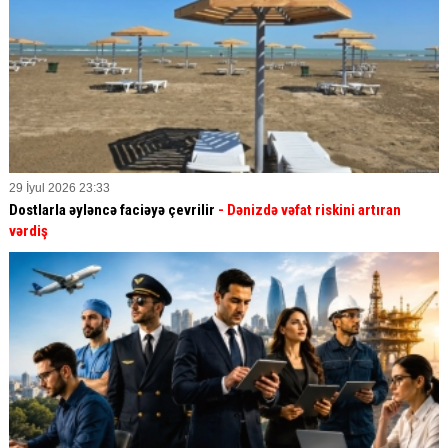
29 İyul 2026 23:33
Dostlarla əyləncə faciəyə çevrilir
- Dənizdə vəfat riskini artıran
vərdiş