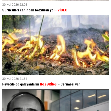
30 İyul 2026 22:03
Sürücüləri canından bezdirən yol
- VİDEO
30 İyul 2026 21:54
Həyətdə od qalayanların
NƏZƏRİNƏ!
- Cəriməsi var