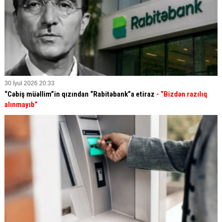
30 İyul 2026 20:33
“Cəbiş müəllim”in qızından “Rabitəbank”a etiraz
- “Bizdən razılıq
alınmayıb”