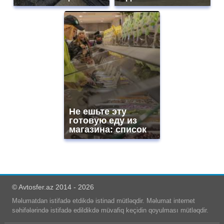
Не ешьте эту
готовую еду из
магазина: список
© Avtosfer.az 2014 - 2026
Məlumatdan istifadə etdikdə istinad mütləqdir. Məlumat internet
səhifələrində istifadə edildikdə müvafiq keçidin qoyulması mütləqdir.