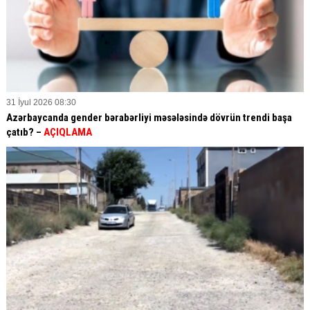
31 İyul 2026 08:30
Azərbaycanda gender bərabərliyi məsələsində dövrün trendi başa
çatıb? –
AÇIQLAMA