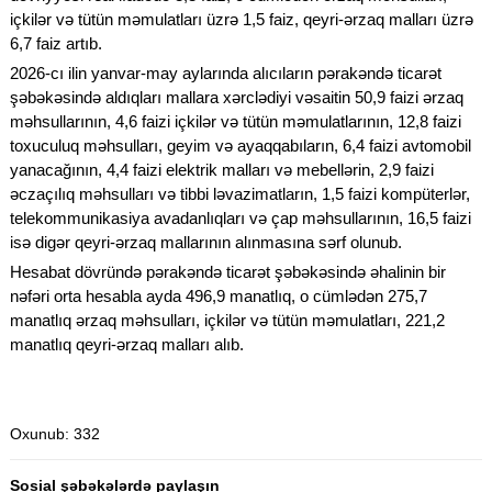
içkilər və tütün məmulatları üzrə 1,5 faiz, qeyri-ərzaq malları üzrə
6,7 faiz artıb.
2026-cı ilin yanvar-may aylarında alıcıların pərakəndə ticarət
şəbəkəsində aldıqları mallara xərclədiyi vəsaitin 50,9 faizi ərzaq
məhsullarının, 4,6 faizi içkilər və tütün məmulatlarının, 12,8 faizi
toxuculuq məhsulları, geyim və ayaqqabıların, 6,4 faizi avtomobil
yanacağının, 4,4 faizi elektrik malları və mebellərin, 2,9 faizi
əczaçılıq məhsulları və tibbi ləvazimatların, 1,5 faizi kompüterlər,
telekommunikasiya avadanlıqları və çap məhsullarının, 16,5 faizi
isə digər qeyri-ərzaq mallarının alınmasına sərf olunub.
Hesabat dövründə pərakəndə ticarət şəbəkəsində əhalinin bir
nəfəri orta hesabla ayda 496,9 manatlıq, o cümlədən 275,7
manatlıq ərzaq məhsulları, içkilər və tütün məmulatları, 221,2
manatlıq qeyri-ərzaq malları alıb.
Oxunub
: 332
Sosial şəbəkələrdə paylaşın