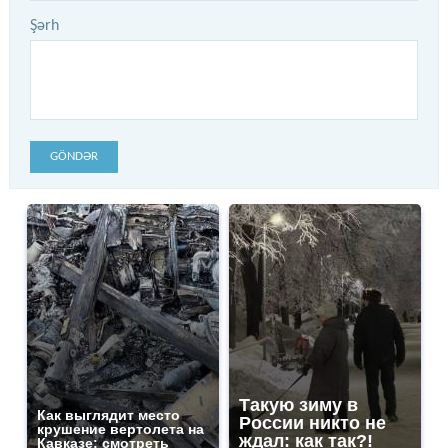
Şərh
GÖNDƏR
Такую зиму в
Как выглядит место
России никто не
крушение вертолета на
ждал: как так?!
Кавказе: смотреть