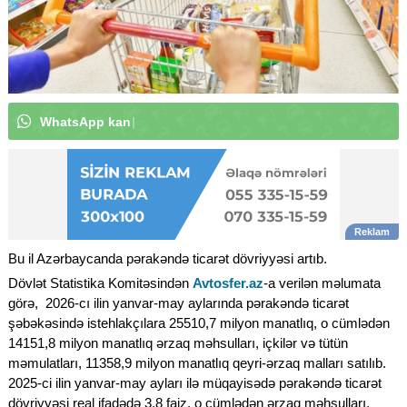
W
h
a
t
s
A
p
p
k
a
n
a
l
ı
m
ı
z
a
a
b
u
n
ə
o
l
u
n
|
Bu il Azərbaycanda pərakəndə ticarət dövriyyəsi artıb.
Dövlət Statistika Komitəsindən
Avtosfer.az
-a verilən məlumata
görə, 2026-cı ilin yanvar-may aylarında pərakəndə ticarət
şəbəkəsində istehlakçılara 25510,7 milyon manatlıq, o cümlədən
14151,8 milyon manatlıq ərzaq məhsulları, içkilər və tütün
məmulatları, 11358,9 milyon manatlıq qeyri-ərzaq malları satılıb.
2025-ci ilin yanvar-may ayları ilə müqayisədə pərakəndə ticarət
dövriyyəsi real ifadədə 3,8 faiz, o cümlədən ərzaq məhsulları,