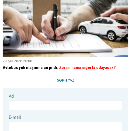
29 İyul 2026 20:06
Avtobus yük maşınına çırpıldı:
Zərəri hansı sığorta ödəyəcək?
ŞƏRH YAZ
Ad
E-mail