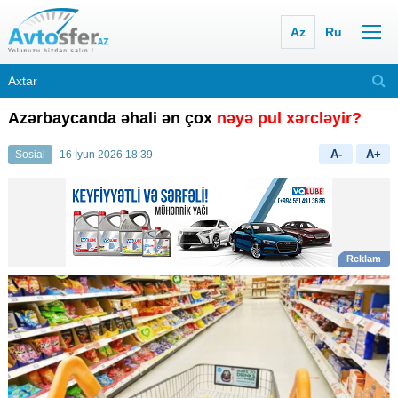
Az
Ru
Azərbaycanda əhali ən çox
nəyə pul xərcləyir?
A-
A+
Sosial
16 İyun 2026 18:39