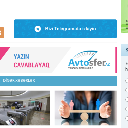
Bizi Telegram-da izləyin
E
h
DİGƏR XƏBƏRLƏR