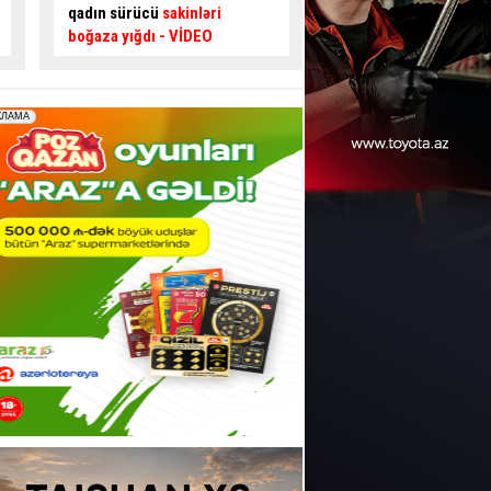
edən gənc sürücüdən
kimi özünü blokladı
təhlükəli hərəkətlər
- VİDEO
HADİSƏ