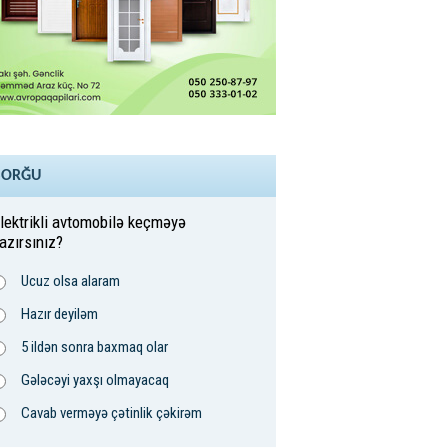
SORĞU
lektrikli avtomobilə keçməyə
azırsınız?
Ucuz olsa alaram
Hazır deyiləm
5 ildən sonra baxmaq olar
Gələcəyi yaxşı olmayacaq
Cavab verməyə çətinlik çəkirəm