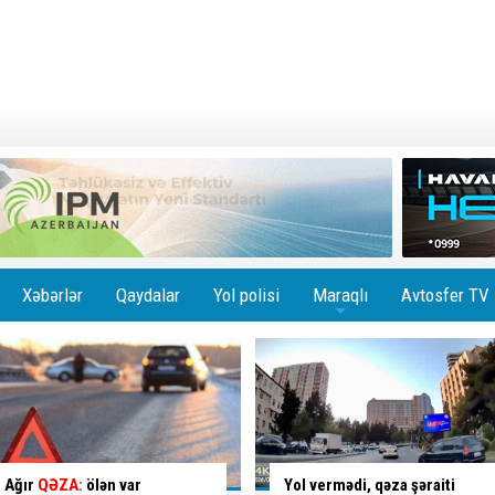
Xəbərlər
Qaydalar
Yol polisi
Maraqlı
Avtosfer TV
+
Yol vermədi, qəza şəraiti
Binanın girişini zəbt edən