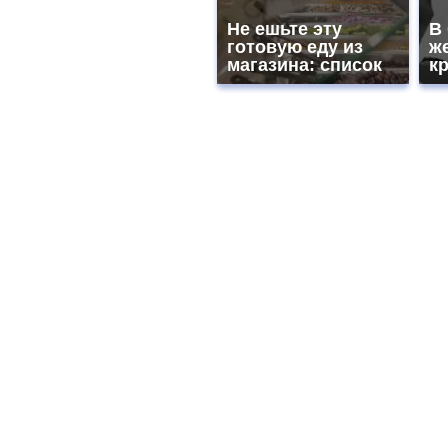
Не ешьте эту
В
готовую еду из
ж
магазина: список
к