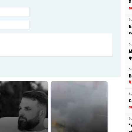
S
a
6 
N
v
6 
M
q
6 
B
V
6 
C
s
6 
“
y