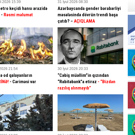
t 2026 15:39
31 İyul 2026 08:30
etro keçidi hansı ərazidə
Azərbaycanda gender bərabərliyi
? -
Rəsmi məlumat
məsələsində dövrün trendi başa
çatıb? –
AÇIQLAMA
 2026 21:54
30 İyul 2026 20:33
ə od qalayanların
“Cəbiş müəllim”in qızından
İNƏ!
- Cəriməsi var
“Rabitəbank”a etiraz
- “Bizdən
razılıq alınmayıb”