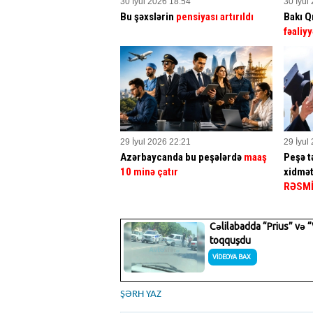
30 İyul 2026 18:54
30 İyul
Bu şəxslərin
pensiyası artırıldı
Bakı Q
fəaliyy
29 İyul 2026 22:21
29 İyul
Azərbaycanda bu peşələrdə
maaş
Peşə tə
10 minə çatır
xidmət
RƏSM
ŞƏRH YAZ