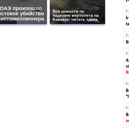
 ОАЭ произошло
Все новости по
6 
естокое убийство
падению вертолета на
İ
риптомиллионера
Кавказе: читать здесь
t
6 
B
6 
A
s
R
6 
B
"
6 
B
a