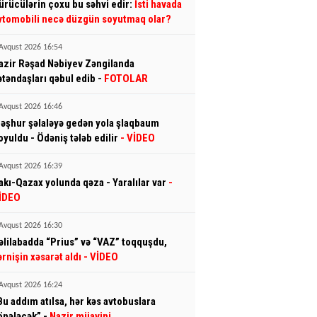
ürücülərin çoxu bu səhvi edir:
İsti havada
vtomobili necə düzgün soyutmaq olar?
Avqust 2026 16:54
azir Rəşad Nəbiyev Zəngilanda
ətəndaşları qəbul edib -
FOTOLAR
Avqust 2026 16:46
əşhur şəlaləyə gedən yola şlaqbaum
oyuldu - Ödəniş tələb edilir
- VİDEO
Avqust 2026 16:39
akı-Qazax yolunda qəza - Yaralılar var
-
İDEO
Avqust 2026 16:30
əlilabadda “Prius” və “VAZ” toqquşdu,
ərnişin xəsarət aldı
- VİDEO
Avqust 2026 16:24
Bu addım atılsa, hər kəs avtobuslara
önələcək” -
Nazir müavini