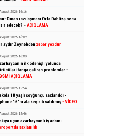
Avqust 2026 16:16
ran–Oman razılaşması Orta Dəhlizə necə
əsir edəcək? –
AÇIQLAMA
Avqust 2026 16:09
ir aydır Zeynəbdən
xəbər yoxdur
Avqust 2026 16:00
zərbaycanın ilk ödənişli yolunda
ürücüləri təngə gətirən problemlər -
ƏSMİ AÇIQLAMA
Avqust 2026 15:54
akıda 18 yaşlı soyğunçu saxlanıldı -
İphone 16"nı ələ keçirib satıbmış
- VİDEO
Avqust 2026 15:46
akıya uçan azərbaycanlı iş adamı
eroportda saxlanıldı