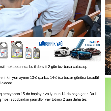
l məktəblərində bu il dərs ili 2 gün tez başa çatacaq.
erir ki, iyun ayının 13-ü şənbə, 14-ü isə bazar gününə təsadüf
 olacaq.
q sentyabrın 15-də başlayır və iyunun 14-də başa çatır. Bu il
düşməsi səbəbindən şagirdlər yay tətilinə 2 gün daha tez