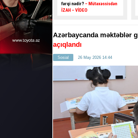
dir?
– Mütəxəssisdən
VİDEO
Azərbaycanda məktəblər gö
açıqlandı
Sosial
26 May 2026 14:44