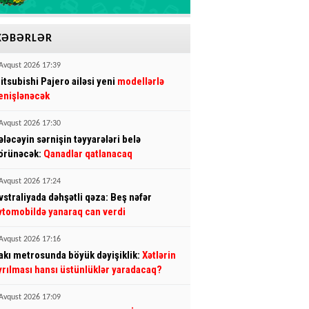
XƏBƏRLƏR
Avqust 2026 17:39
itsubishi Pajero ailəsi yeni
modellərlə
enişlənəcək
Avqust 2026 17:30
ələcəyin sərnişin təyyarələri belə
örünəcək:
Qanadlar qatlanacaq
Avqust 2026 17:24
vstraliyada dəhşətli qəza: Beş nəfər
vtomobildə yanaraq can verdi
Avqust 2026 17:16
akı metrosunda böyük dəyişiklik:
Xətlərin
yrılması hansı üstünlüklər yaradacaq?
Avqust 2026 17:09