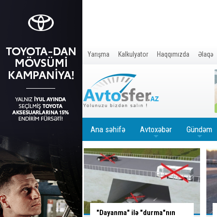
Yarışma
Kalkulyator
Haqqımızda
Əlaqə
Ana səhifə
Avtoxəbər
Gündəm
+
+
" ilə "durma"nın
Ağır
QƏZA:
ölən var