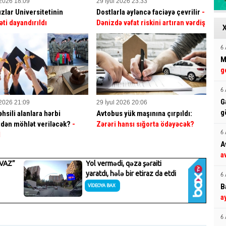
 2026 18:09
29 İyul 2026 23:33
ızlar Universitetinin
Dostlarla əyləncə faciəyə çevrilir
-
əti dayandırıldı
Dənizdə vəfat riskini artıran vərdiş
6 
M
g
6 
G
 2026 21:09
29 İyul 2026 20:06
g
hsili alanlara hərbi
Avtobus yük maşınına çırpıldı:
dən möhlət veriləcək?
-
Zərəri hansı sığorta ödəyəcək?
6 
İ
A
a
6 
B
a
6 