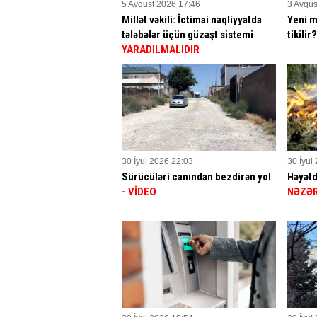
5 Avqust 2026 17:46
3 Avqus
Millət vəkili: İctimai nəqliyyatda
Yeni m
tələbələr üçün güzəşt sistemi
tikilir
YARADILMALIDIR
30 İyul 2026 22:03
30 İyul
Sürücüləri canından bezdirən yol
Həyətd
- VİDEO
NƏZƏR