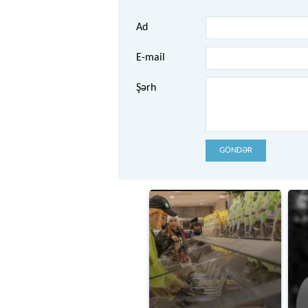
Ad
E-mail
Şərh
GÖNDƏR