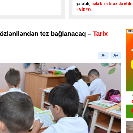
yaratdı,
hələ bir etiraz da etdi
qadın sürücü
sakinləri
- VİDEO
boğaza yığdı
- VİDEO
zləniləndən tez bağlanacaq –
Tarix
A-
A+