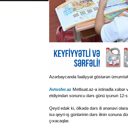
Azərbaycanda fəaliyyət göstərən ümumtəhsi
Avtosfer.az
Metbuat.az-a istinadla xəbər v
etdiyindən sonuncu dərs günü iyunun 12-si
Qeyd edək ki, ölkədə dərs ili ənənəvi olara
isə qeyri-iş günlərinin dərs ilinin sonuna 
çıxacaqlar.