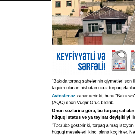
"Bakıda torpaq sahələrinin qiymətləri son 
təqdim olunan nisbətən ucuz torpaq elanların
Avtosfer.az
xəbər verir ki, bunu “Baku.ws
(AQC) sədri Vüqar Oruc bildirib.
Onun sözlərinə görə, bu torpaq sahələrin
hüquqi status və ya təyinat dəyişikliyi 
"Təcrübə göstərir ki, torpaq almaq istəyən
hüquqi məsələləri ikinci plana keçirirlər. N