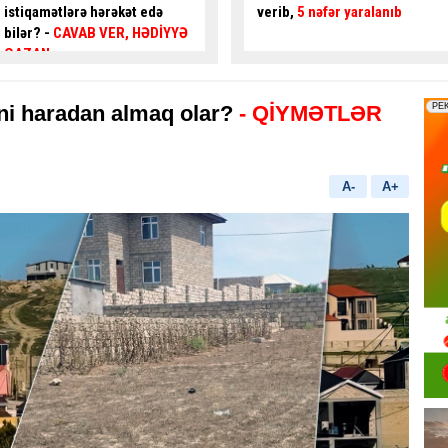
verib,
5 nəfər yaralanıb
gənc az qala
asfalta
yıxılacaqdı
- VİDEO
ni haradan almaq olar?
- QİYMƏTLƏR
A-
A+