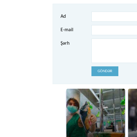
Ad
E-mail
Şərh
GÖNDƏR