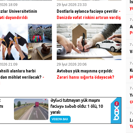
İ
 2026 18:09
29 İyul 2026 23:33
y
ızlar Universitetinin
Dostlarla əyləncə faciəyə çevrilir
-
əti dayandırıldı
Dənizdə vəfat riskini artıran vərdiş
7 
A
P
7 
V
7 
 2026 21:09
29 İyul 2026 20:06
K
hsili alanlara hərbi
Avtobus yük maşınına çırpıldı:
p
dən möhlət veriləcək?
-
Zərəri hansı sığorta ödəyəcək?
İ
7 
Y
ç
7 
L
Y