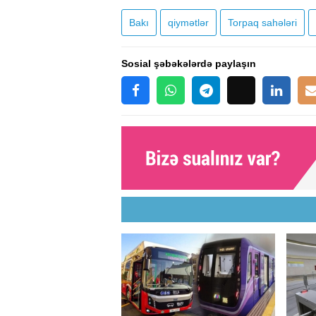
Bakı
qiymətlər
Torpaq sahələri
Sosial şəbəkələrdə paylaşın