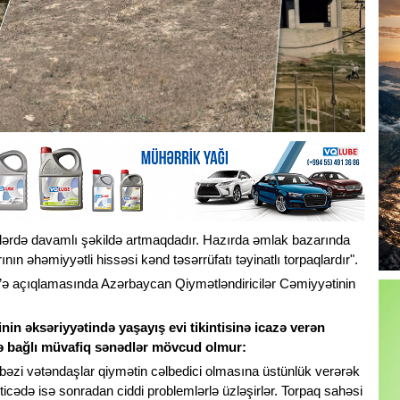
illərdə davamlı şəkildə artmaqdadır. Hazırda əmlak bazarında
ın əhəmiyyətli hissəsi kənd təsərrüfatı təyinatlı torpaqlardır".
”ə açıqlamasında Azərbaycan Qiymətləndiricilər Cəmiyyətinin
in əksəriyyətində yaşayış evi tikintisinə icazə verən
ilə bağlı müvafiq sənədlər mövcud olmur:
 bəzi vətəndaşlar qiymətin cəlbedici olmasına üstünlük verərək
əticədə isə sonradan ciddi problemlərlə üzləşirlər. Torpaq sahəsi