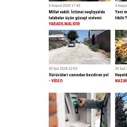
5 Avqust 2026 17:46
3 Avqus
Millət vəkili: İctimai nəqliyyatda
Yeni m
tələbələr üçün güzəşt sistemi
tikilir
YARADILMALIDIR
30 İyul 2026 22:03
30 İyul
Sürücüləri canından bezdirən yol
Həyətd
- VİDEO
NƏZƏR