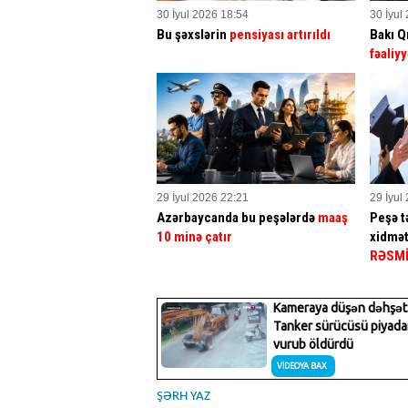
30 İyul 2026 18:54
30 İyul
Bu şəxslərin
pensiyası artırıldı
Bakı Q
fəaliyy
29 İyul 2026 22:21
29 İyul
Azərbaycanda bu peşələrdə
maaş
Peşə tə
10 minə çatır
xidmət
RƏSM
ŞƏRH YAZ