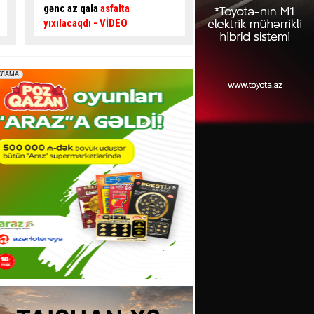
təsir edir? –
Usta AÇIQLADI
təhlükəli ötmə - Sür
şəraiti yaratdı
- VİDE