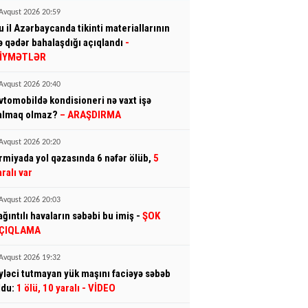
Avqust 2026 20:59
u il Azərbaycanda tikinti materiallarının
ə qədər bahalaşdığı açıqlandı
-
İYMƏTLƏR
Avqust 2026 20:40
vtomobildə kondisioneri nə vaxt işə
almaq olmaz?
– ARAŞDIRMA
Avqust 2026 20:20
rmiyada yol qəzasında 6 nəfər ölüb,
5
aralı var
Avqust 2026 20:03
ağıntılı havaların səbəbi bu imiş -
ŞOK
ÇIQLAMA
Avqust 2026 19:32
yləci tutmayan yük maşını faciəyə səbəb
ldu:
1 ölü, 10 yaralı
- VİDEO