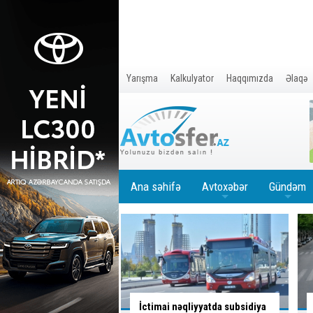
Yarışma
Kalkulyator
Haqqımızda
Əlaqə
Ana səhifə
Avtoxəbər
Gündəm
+
+
nəqliyyatda subsidiya
Sürücü bu yolayrıcında hansı