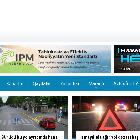
Xəbərlər
Qaydalar
Yol polisi
Maraqlı
Avtosfer TV
+
İsmayıllıda ağır yol qəzası baş
Skuterlə necə gəldi yola çıxan