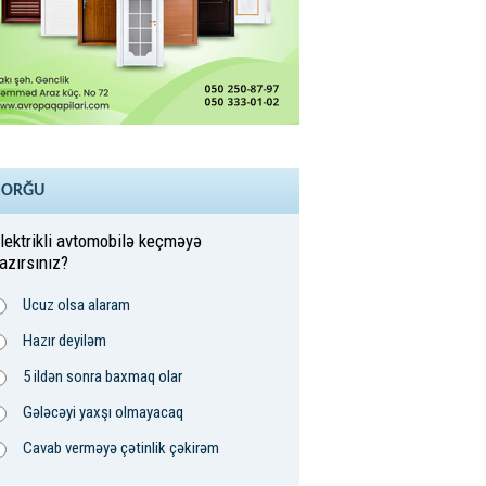
SORĞU
lektrikli avtomobilə keçməyə
azırsınız?
Ucuz olsa alaram
Hazır deyiləm
5 ildən sonra baxmaq olar
Gələcəyi yaxşı olmayacaq
Cavab verməyə çətinlik çəkirəm