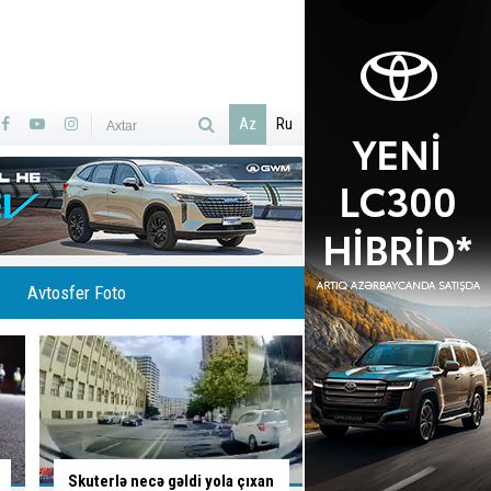
Az
Ru
Avtosfer Foto
İsti hava avtomobilə necə
Ölümlə yadda qalan 