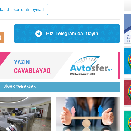
kənd təsərrüfatı təyinatlı
Bizi Telegram-da izləyin
DİGƏR XƏBƏRLƏR