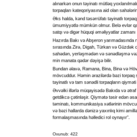
alınarkən onun təyinatı mütləq yoxlanılmalı
torpaqları kateqoriyasına aid olan sahələ
Əks halda, kənd təsərrüfatı təyinatlı torpaql
ümumiyyətlə mümkün olmur. Belə evlər qanu
satqı və digər hüquqi əməliyyatlar zamanı 
Hazırda Bakı və Abşeron yarımadasında n
sırasında Zirə, Digah, Türkan və Güzdək qəs
sahədən, yerləşmədən və sənədləşmə vəzi
min manata qədər dəyişə bilir.
Bundan əlavə, Ramana, Bina, Binə və Hövs
mövcuddur. Həmin ərazilərdə bəzi torpaq s
təyinatlı və tam sənədli torpaqların qiymət
Əvvəlki illərlə müqayisədə Bakıda və ətraf
getdikcə çətinləşir. Qiymətə təsir edən əsas
təminatı, kommunikasiya xətlərinin mövcudl
və bəzi hallarda dənizə yaxınlıq kimi amill
formalaşmasında həlledici rol oynayır".
Oxunub
: 422