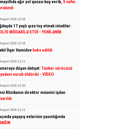
smayıllıda ağır yol qəzası baş verib,
5 nəfər
aralanıb
Avqust 2026 22:26
ğdaşda 17 yaşlı qıza toy etmək istədilər:
OLİS MÜDAXİLƏ ETDİ
- YENİLƏNİB
Avqust 2026 22:16
əkil İlqar Həmidov
həbs edildi
Avqust 2026 21:51
ameraya düşən dəhşət:
Tanker sürücüsü
iyadanı vurub öldürdü
- VİDEO
Avqust 2026 21:30
eni Klinikanın direktor müavini işdən
ıxarıldı
Avqust 2026 21:11
açında yaşayış evlərinin yaxınlığında
ANĞIN