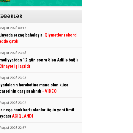
XƏBƏRLƏR
Avqust 2026 00:17
ünyada ərzaq bahalaşır:
Qiymətlər rekord
əddə çatdı
Avqust 2026 23:48
məliyyatdan 12 gün sonra ölən Adillə bağlı
Cinayət işi açıldı
Avqust 2026 23:23
iyadaların hərəkətinə mane olan küçə
icarətinin qarşısı alındı
- VİDEO
Avqust 2026 23:02
ir neçə bank kartı olanlar üçün yeni limit
aydası
AÇIQLANDI
Avqust 2026 22:37