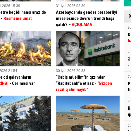
t 2026 15:39
31 İyul 2026 08:30
etro keçidi hansı ərazidə
Azərbaycanda gender bərabərliyi
? -
Rəsmi məlumat
məsələsində dövrün trendi başa
çatıb? –
AÇIQLAMA
8 
D
h
7 
Ə
-
 2026 21:54
30 İyul 2026 20:33
ə od qalayanların
“Cəbiş müəllim”in qızından
7 
İNƏ!
- Cəriməsi var
“Rabitəbank”a etiraz
- “Bizdən
P
razılıq alınmayıb”
t
7 
B
q
7 