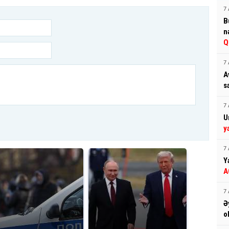
7 
B
n
Q
7 
A
s
7 
U
y
7 
Y
A
7 
Ə
o