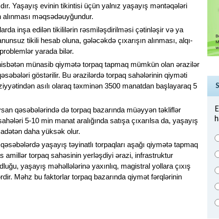
dır. Yaşayış evinin tikintisi üçün yalnız yaşayış məntəqələri
rin alınması məqsədəuyğundur.
arda inşa edilən tikililərin rəsmiləşdirilməsi çətinləşir və ya
nsuz tikili hesab oluna, gələcəkdə çıxarışın alınması, alqı-
problemlər yarada bilər.
isbətən münasib qiymətə torpaq tapmaq mümkün olan ərazilər
əbələri göstərilir. Bu ərazilərdə torpaq sahələrinin qiyməti
yyətindən asılı olaraq təxminən 3500 manatdan başlayaraq 5
E
an qəsəbələrində də torpaq bazarında müəyyən təkliflər
h
ahələri 5-10 min manat aralığında satışa çıxarılsa da, yaşayış
i adətən daha yüksək olur.
 qəsəbələrdə yaşayış təyinatlı torpaqları aşağı qiymətə tapmaq
 amillər torpaq sahəsinin yerləşdiyi ərazi, infrastruktur
uğu, yaşayış məhəllələrinə yaxınlıq, magistral yollara çıxış
ərdir. Məhz bu faktorlar torpaq bazarında qiymət fərqlərinin