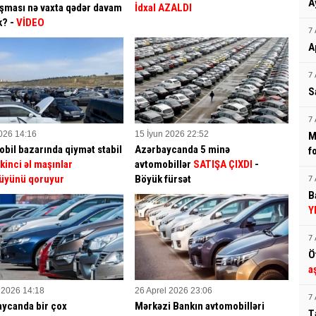
A
şması nə vaxta qədər davam
İdxal AZALDI
k? -
VİDEO
7 
A
7 
S
7 
2026 14:16
15 İyun 2026 22:52
M
bil bazarında qiymət stabil
Azərbaycanda 5 minə
f
İkinci əl maşınlar
avtomobillər
SATIŞA ÇIXDI
-
üyünü qoruyur
Böyük fürsət
7 
B
Y
7 
Ö
a
 2026 14:18
26 Aprel 2026 23:06
7 
ycanda bir çox
Mərkəzi Bankın avtomobilləri
T