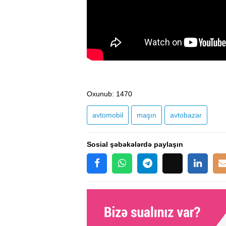
Oxunub
: 1470
avtomobil
maşın
avtobazar
Sosial şəbəkələrdə paylaşın