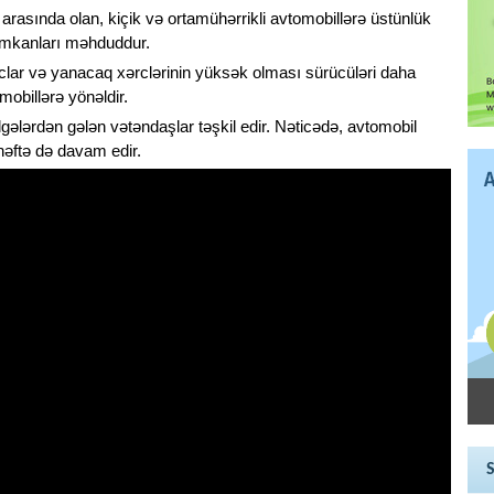
arasında olan, kiçik və ortamühərrikli avtomobillərə üstünlük
 imkanları məhduddur.
xaclar və yanacaq xərclərinin yüksək olması sürücüləri daha
mobillərə yönəldir.
ölgələrdən gələn vətəndaşlar təşkil edir. Nəticədə, avtomobil
əftə də davam edir.