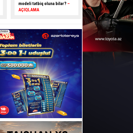
istiqamətlərə hərəkət edə
qəzaya səbəb ola bil
bilər? -
CAVAB VER, HƏDİYYƏ
Mütəxəssis AÇIQLAD
QAZAN