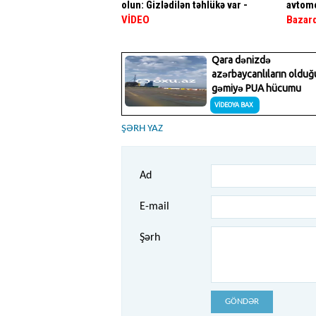
olun: Gizlədilən təhlükə var -
avtomo
VİDEO
Bazar
ŞƏRH YAZ
Ad
E-mail
Şərh
GÖNDƏR