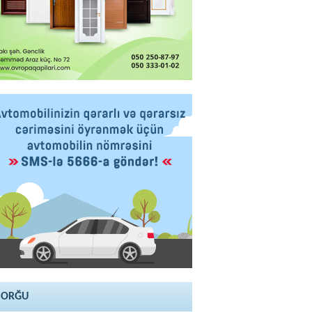
SORĞU