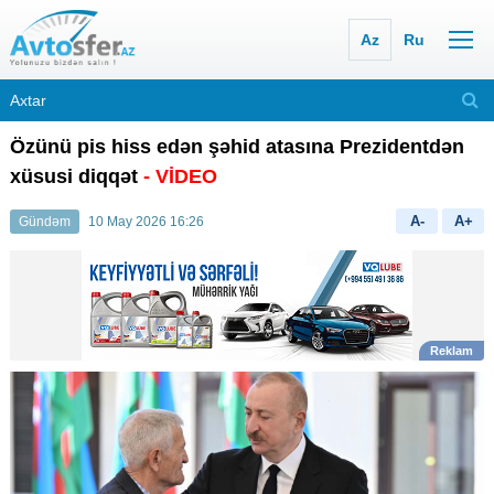
Az
Ru
Özünü pis hiss edən şəhid atasına Prezidentdən
xüsusi diqqət
- VİDEO
A-
A+
Gündəm
10 May 2026 16:26