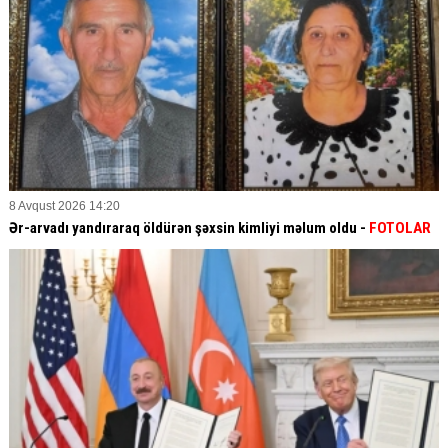
8 Avqust 2026 14:20
Ər-arvadı yandıraraq öldürən şəxsin kimliyi məlum oldu -
FOTOLAR