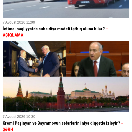
7 Avqust 2026 11:00
İctimai nəqliyyatda subsidiya modeli tətbiq oluna bilər?
–
AÇIQLAMA
7 Avqust 2026 10:30
Kreml Paşinyan və Bayramovun səfərlərini niyə diqqətlə izləyir?
–
ŞƏRH