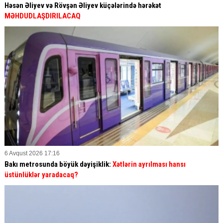
Həsən Əliyev və Rövşən Əliyev küçələrində hərəkət
MƏHDUDLAŞDIRILACAQ
6 Avqust 2026 17:16
Bakı metrosunda böyük dəyişiklik:
Xətlərin ayrılması hansı
üstünlüklər yaradacaq?