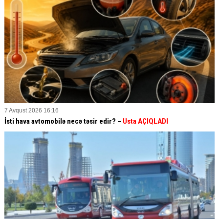
7 Avqust 2026 16:16
İsti hava avtomobilə necə təsir edir? –
Usta AÇIQLADI