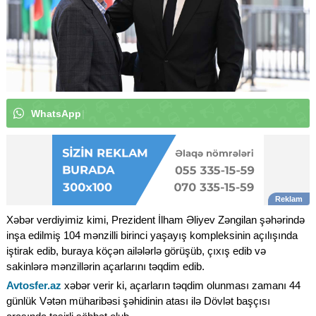
W
h
a
t
s
A
p
p
k
a
n
a
l
ı
m
ı
z
a
a
b
u
n
ə
o
l
u
n
|
Xəbər verdiyimiz kimi, Prezident İlham Əliyev Zəngilan şəhərində
inşa edilmiş 104 mənzilli birinci yaşayış kompleksinin açılışında
iştirak edib, buraya köçən ailələrlə görüşüb, çıxış edib və
sakinlərə mənzillərin açarlarını təqdim edib.
Avtosfer.az
xəbər verir ki, açarların təqdim olunması zamanı 44
günlük Vətən müharibəsi şəhidinin atası ilə Dövlət başçısı