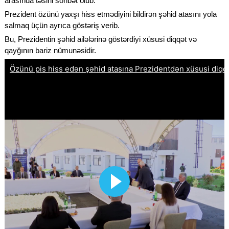
arasında təsirli söhbət olub.
Prezident özünü yaxşı hiss etmədiyini bildirən şəhid atasını yola
salmaq üçün ayrıca göstəriş verib.
Bu, Prezidentin şəhid ailələrinə göstərdiyi xüsusi diqqət və
qayğının bariz nümunəsidir.