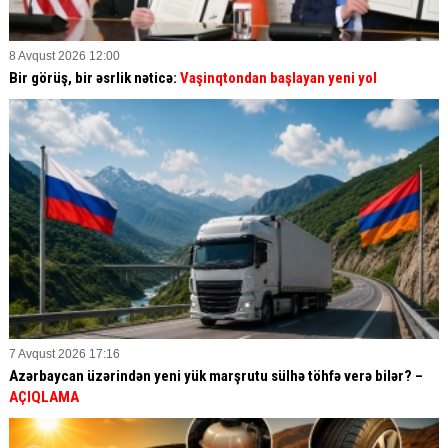
8 Avqust 2026 12:00
Bir görüş, bir əsrlik nəticə:
Vaşinqtondan başlayan yeni yol
7 Avqust 2026 17:16
Azərbaycan üzərindən yeni yük marşrutu sülhə töhfə verə bilər? –
AÇIQLAMA