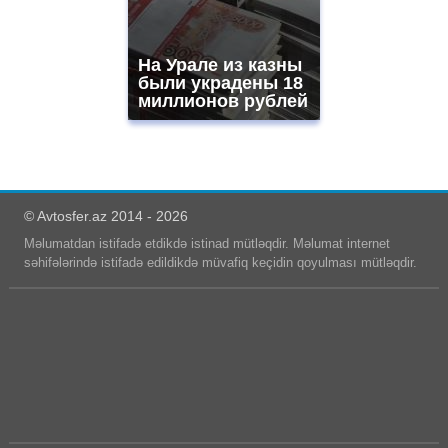
На Урале из казны
были украдены 18
миллионов рублей
© Avtosfer.az 2014 - 2026
Məlumatdan istifadə etdikdə istinad mütləqdir. Məlumat internet
səhifələrində istifadə edildikdə müvafiq keçidin qoyulması mütləqdir.