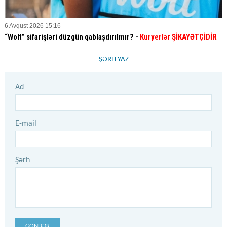
6 Avqust 2026 15:16
“Wolt” sifarişləri düzgün qablaşdırılmır? -
Kuryerlər ŞİKAYƏTÇİDİR
ŞƏRH YAZ
Ad
E-mail
Şərh
GÖNDƏR