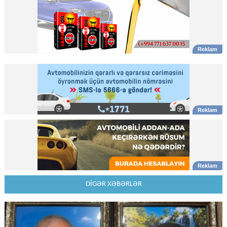
DİGƏR XƏBƏRLƏR