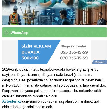
W
h
a
t
s
A
p
p
k
a
n
a
l
ı
m
ı
z
a
a
b
u
n
ə
o
l
|
2026-cı ilə gəldiyimizdə texnologiyadakı böyük sıçrayışlar və
dəyişən dünya nizamı iş dünyasındakı tarazlığı tamamilə
dəyişdirib. Bəzi peşələrdə çalışanların illik qazancları təxminən 1
milyon 180 min manata çataraq əsl sərvət qazananlara çevriliblər.
Rəqəmsal dünyada pul axınını formalaşdıran bu sektorlar təklif
etdikləri imkanlarla diqqəti cəlb edir.
Avtosfer.az
dünyanın ən yüksək maaş alan və inanılmaz gəlir
əldə edən peşələrini təqdim edir.