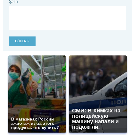
Şərh
GÖNDƏR
СМИ: В Химках на
полицейскую
В магазинах России
машину напали и
ажиотаж из-за этого
подожгли.
продукта: что купить?