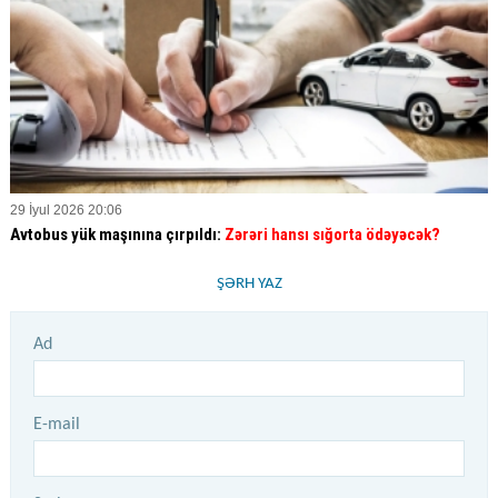
29 İyul 2026 20:06
Avtobus yük maşınına çırpıldı:
Zərəri hansı sığorta ödəyəcək?
ŞƏRH YAZ
Ad
E-mail