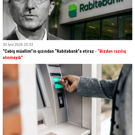
30 İyul 2026 20:33
“Cəbiş müəllim”in qızından “Rabitəbank”a etiraz
- “Bizdən razılıq
alınmayıb”