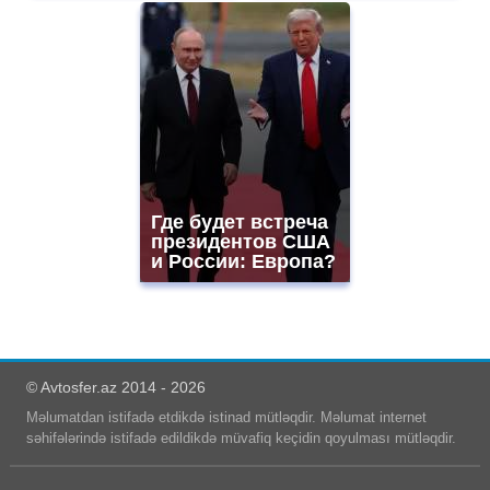
Где будет встреча
президентов США
и России: Европа?
© Avtosfer.az 2014 - 2026
Məlumatdan istifadə etdikdə istinad mütləqdir. Məlumat internet
səhifələrində istifadə edildikdə müvafiq keçidin qoyulması mütləqdir.