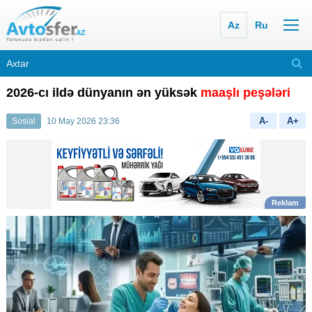
Az
Ru
2026-cı ildə dünyanın ən yüksək
maaşlı peşələri
A-
A+
Sosial
10 May 2026 23:36