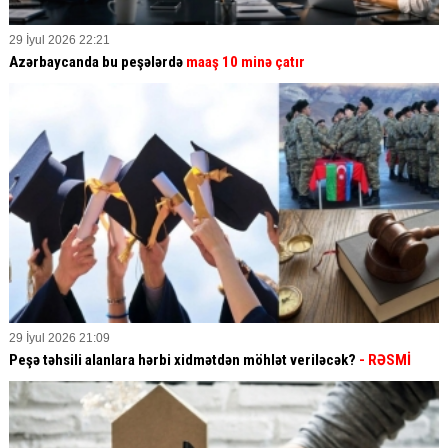
29 İyul 2026 22:21
Azərbaycanda bu peşələrdə
maaş 10 minə çatır
29 İyul 2026 21:09
Peşə təhsili alanlara hərbi xidmətdən möhlət veriləcək?
- RƏSMİ