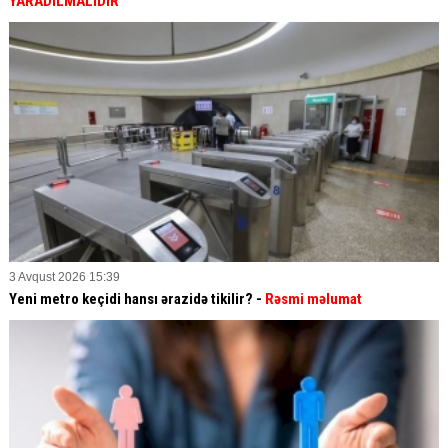
YARADILMALIDIR
3 Avqust 2026 15:39
Yeni metro keçidi hansı ərazidə tikilir? -
Rəsmi məlumat