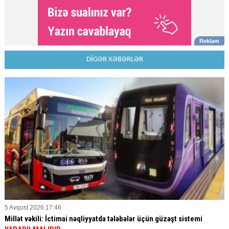
DİGƏR XƏBƏRLƏR
5 Avqust 2026 17:46
Millət vəkili: İctimai nəqliyyatda tələbələr üçün güzəşt sistemi