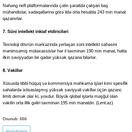
Nəhəng neft platformalarında çətin şəraitdə çalışan baş
mühəndislər, sədaqətlərinə görə ildə orta hesabla 243 min manat
qazanırlar.
7. Süni intellekt inkiaf etdiriciləri
Texnoloji dövrün mərkəzində yerləşən süni intellekt sahəsini
mənimsəmiş mütəxəssislər hər il təxminən 190 min manat, hətta
ilkin səviyyədən bir qədər yüksək qazana bilərlər.
8. Vəkillər
Xüsusilə tibbi hüquq və kommersiya məhkəmə işləri kimi spesifik
sahələrdə ixtisaslaşmış yüksək səviyyəli vəkillər üçün qazanc
limiti demək olar ki, yoxdur. Böyük qlobal işlərlə məşğul olan
vəkilin orta illik gəliri təxminən 195 min manatdır. (Lent.az)
Oxunub
: 666
texnologiya