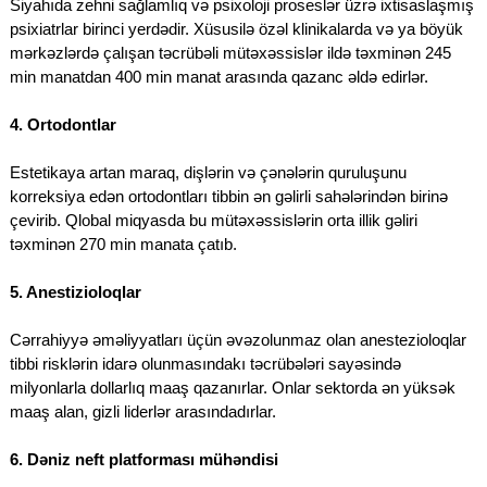
Siyahıda zehni sağlamlıq və psixoloji proseslər üzrə ixtisaslaşmış
psixiatrlar birinci yerdədir. Xüsusilə özəl klinikalarda və ya böyük
mərkəzlərdə çalışan təcrübəli mütəxəssislər ildə təxminən 245
min manatdan 400 min manat arasında qazanc əldə edirlər.
4. Ortodontlar
Estetikaya artan maraq, dişlərin və çənələrin quruluşunu
korreksiya edən ortodontları tibbin ən gəlirli sahələrindən birinə
çevirib. Qlobal miqyasda bu mütəxəssislərin orta illik gəliri
təxminən 270 min manata çatıb.
5. Anestizioloqlar
Cərrahiyyə əməliyyatları üçün əvəzolunmaz olan anestezioloqlar
tibbi risklərin idarə olunmasındakı təcrübələri sayəsində
milyonlarla dollarlıq maaş qazanırlar. Onlar sektorda ən yüksək
maaş alan, gizli liderlər arasındadırlar.
6. Dəniz neft platforması mühəndisi