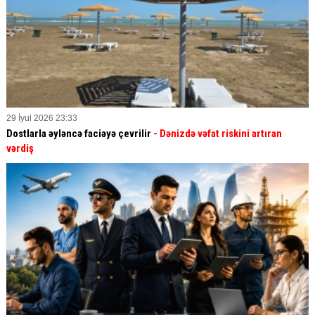
29 İyul 2026 23:33
Dostlarla əyləncə faciəyə çevrilir
- Dənizdə vəfat riskini artıran
vərdiş