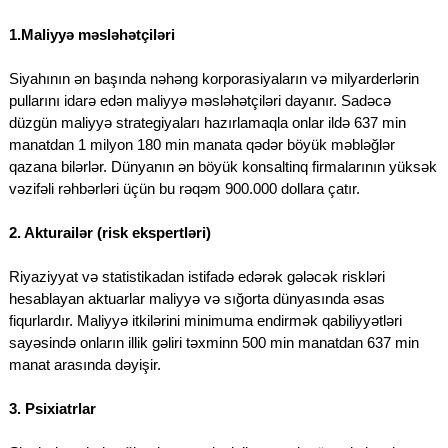
1.Maliyyə məsləhətçiləri
Siyahının ən başında nəhəng korporasiyaların və milyarderlərin
pullarını idarə edən maliyyə məsləhətçiləri dayanır. Sadəcə
düzgün maliyyə strategiyaları hazırlamaqla onlar ildə 637 min
manatdan 1 milyon 180 min manata qədər böyük məbləğlər
qazana bilərlər. Dünyanın ən böyük konsaltinq firmalarının yüksək
vəzifəli rəhbərləri üçün bu rəqəm 900.000 dollara çatır.
2. Akturailər (risk ekspertləri)
Riyaziyyat və statistikadan istifadə edərək gələcək riskləri
hesablayan aktuarlar maliyyə və sığorta dünyasında əsas
fiqurlardır. Maliyyə itkilərini minimuma endirmək qabiliyyətləri
sayəsində onların illik gəliri təxminn 500 min manatdan 637 min
manat arasında dəyişir.
3. Psixiatrlar