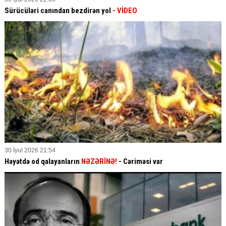
Sürücüləri canından bezdirən yol
- VİDEO
30 İyul 2026 21:54
Həyətdə od qalayanların
NƏZƏRİNƏ!
- Cəriməsi var