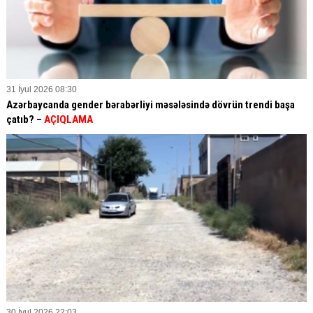
31 İyul 2026 08:30
Azərbaycanda gender bərabərliyi məsələsində dövrün trendi başa
çatıb? –
AÇIQLAMA
30 İyul 2026 22:03