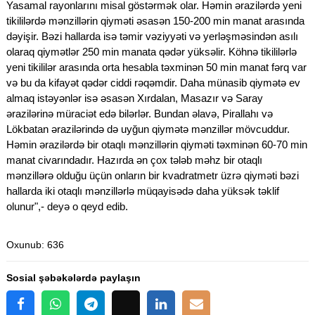
Yasamal rayonlarını misal göstərmək olar. Həmin ərazilərdə yeni
tikililərdə mənzillərin qiyməti əsasən 150-200 min manat arasında
dəyişir. Bəzi hallarda isə təmir vəziyyəti və yerləşməsindən asılı
olaraq qiymətlər 250 min manata qədər yüksəlir. Köhnə tikililərlə
yeni tikililər arasında orta hesabla təxminən 50 min manat fərq var
və bu da kifayət qədər ciddi rəqəmdir. Daha münasib qiymətə ev
almaq istəyənlər isə əsasən Xırdalan, Masazır və Saray
ərazilərinə müraciət edə bilərlər. Bundan əlavə, Pirallahı və
Lökbatan ərazilərində də uyğun qiymətə mənzillər mövcuddur.
Həmin ərazilərdə bir otaqlı mənzillərin qiyməti təxminən 60-70 min
manat civarındadır. Hazırda ən çox tələb məhz bir otaqlı
mənzillərə olduğu üçün onların bir kvadratmetr üzrə qiyməti bəzi
hallarda iki otaqlı mənzillərlə müqayisədə daha yüksək təklif
olunur",- deyə o qeyd edib.
Oxunub
: 636
Sosial şəbəkələrdə paylaşın