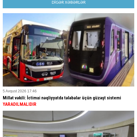
DİGƏR XƏBƏRLƏR
5 Avqust 2026 17:46
Millət vəkili: İctimai nəqliyyatda tələbələr üçün güzəşt sistemi
YARADILMALIDIR