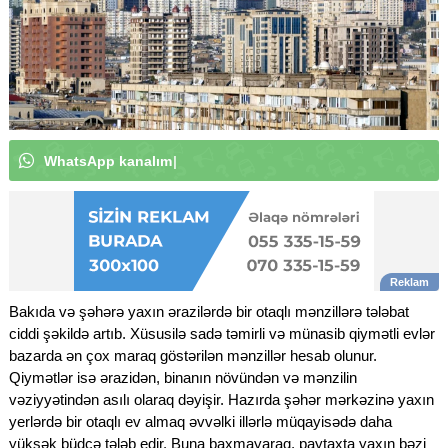
W
h
a
t
s
A
p
p
k
a
n
a
l
ı
m
ı
z
a
a
b
u
n
ə
o
l
u
n
|
Bakıda və şəhərə yaxın ərazilərdə bir otaqlı mənzillərə tələbat
ciddi şəkildə artıb. Xüsusilə sadə təmirli və münasib qiymətli evlər
bazarda ən çox maraq göstərilən mənzillər hesab olunur.
Qiymətlər isə ərazidən, binanın növündən və mənzilin
vəziyyətindən asılı olaraq dəyişir. Hazırda şəhər mərkəzinə yaxın
yerlərdə bir otaqlı ev almaq əvvəlki illərlə müqayisədə daha
yüksək büdcə tələb edir. Buna baxmayaraq, paytaxta yaxın bəzi