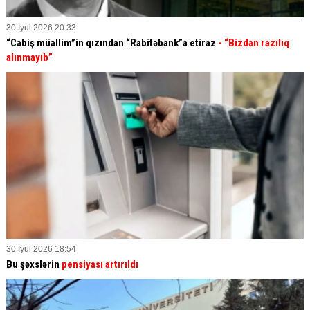
30 İyul 2026 20:33
“Cəbiş müəllim”in qızından “Rabitəbank”a etiraz
- “Bizdən razılıq
alınmayıb”
30 İyul 2026 18:54
Bu şəxslərin
pensiyası artırıldı