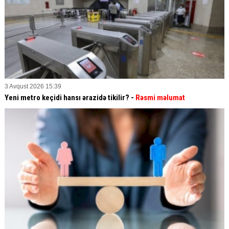
3 Avqust 2026 15:39
Yeni metro keçidi hansı ərazidə tikilir? -
Rəsmi məlumat