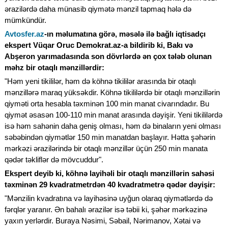
ərazilərdə daha münasib qiymətə mənzil tapmaq hələ də
mümkündür.
Avtosfer.az
-ın məlumatına görə, məsələ ilə bağlı iqtisadçı
ekspert Vüqar Oruc Demokrat.az-a bildirib ki, Bakı və
Abşeron yarımadasında son dövrlərdə ən çox tələb olunan
məhz bir otaqlı mənzillərdir:
"Həm yeni tikililər, həm də köhnə tikililər arasında bir otaqlı
mənzillərə maraq yüksəkdir. Köhnə tikililərdə bir otaqlı mənzillərin
qiyməti orta hesabla təxminən 100 min manat civarındadır. Bu
qiymət əsasən 100-110 min manat arasında dəyişir. Yeni tikililərdə
isə həm sahənin daha geniş olması, həm də binaların yeni olması
səbəbindən qiymətlər 150 min manatdan başlayır. Hətta şəhərin
mərkəzi ərazilərində bir otaqlı mənzillər üçün 250 min manata
qədər təkliflər də mövcuddur".
Ekspert deyib ki, köhnə layihəli bir otaqlı mənzillərin sahəsi
təxminən 29 kvadratmetrdən 40 kvadratmetrə qədər dəyişir:
"Mənzilin kvadratına və layihəsinə uyğun olaraq qiymətlərdə də
fərqlər yaranır. Ən bahalı ərazilər isə təbii ki, şəhər mərkəzinə
yaxın yerlərdir. Buraya Nəsimi, Səbail, Nərimanov, Xətai və