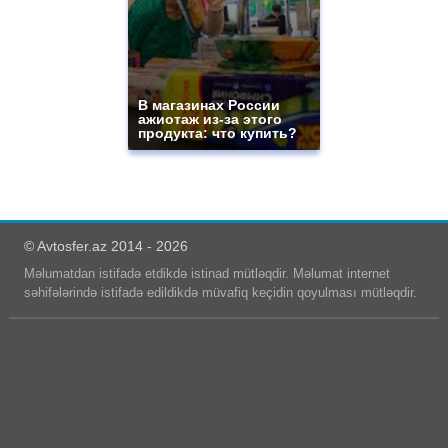
В магазинах России
ажиотаж из-за этого
продукта: что купить?
© Avtosfer.az 2014 - 2026
Məlumatdan istifadə etdikdə istinad mütləqdir. Məlumat internet
səhifələrində istifadə edildikdə müvafiq keçidin qoyulması mütləqdir.