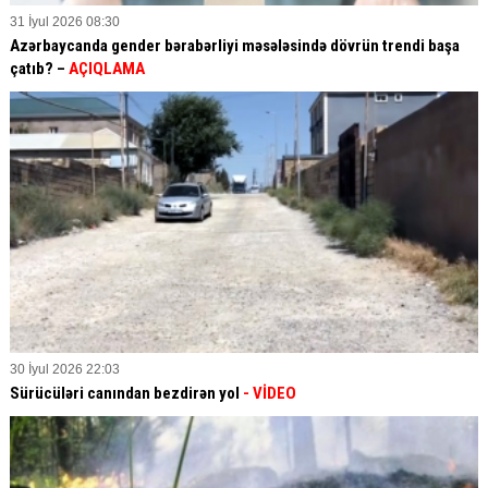
31 İyul 2026 08:30
Azərbaycanda gender bərabərliyi məsələsində dövrün trendi başa
çatıb? –
AÇIQLAMA
30 İyul 2026 22:03
Sürücüləri canından bezdirən yol
- VİDEO