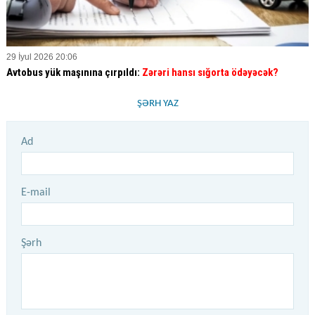
29 İyul 2026 20:06
Avtobus yük maşınına çırpıldı:
Zərəri hansı sığorta ödəyəcək?
ŞƏRH YAZ
Ad
E-mail
Şərh