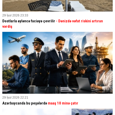
29 İyul 2026 23:33
Dostlarla əyləncə faciəyə çevrilir
- Dənizdə vəfat riskini artıran
vərdiş
29 İyul 2026 22:21
Azərbaycanda bu peşələrdə
maaş 10 minə çatır