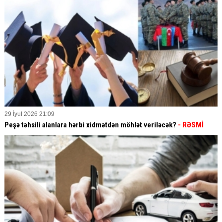
29 İyul 2026 21:09
Peşə təhsili alanlara hərbi xidmətdən möhlət veriləcək?
- RƏSMİ