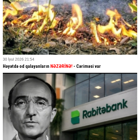
30 İyul 2026 21:54
Həyətdə od qalayanların
NƏZƏRİNƏ!
- Cəriməsi var