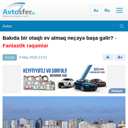
Az
Ru
Bakıda bir otaqlı ev almaq neçəyə başa gəlir?
-
Fantastik rəqəmlər
A-
A+
Sosial
8 May 2026 23:51