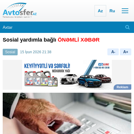
Az
Ru
Sosial yardımla bağlı
ÖNƏMLİ XƏBƏR
A-
A+
Sosial
15 İyun 2026 21:38