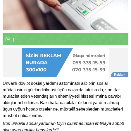
W
h
a
t
s
A
p
p
k
a
n
a
l
ı
m
ı
z
a
|
Ünvanlı dövlət sosial yardımı aztəminatlı ailələrin sosial
müdafiəsinin gücləndirilməsi üçün nəzərdə tutulsa da, son illər
müraciət edən vətəndaşların əhəmiyyətli hissəsi imtina cavabı
aldıqlarını bildirirlər. Bəzi hallarda ailələr özlərini yardım almaq
üçün uyğun hesab etsələr də, müxtəlif səbəblərdən müraciətləri
müsbət nəticələnmir.
Bəs ünvanlı sosial yardımın təyin olunmasından imtinaya səbəb
olan əsas amillər hansılardır?