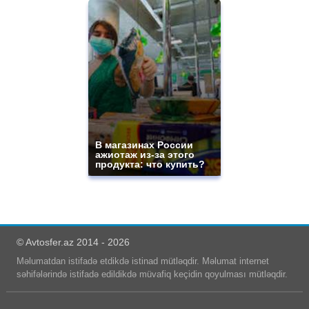
В магазинах России
ажиотаж из-за этого
продукта: что купить?
© Avtosfer.az 2014 - 2026
Məlumatdan istifadə etdikdə istinad mütləqdir. Məlumat internet
səhifələrində istifadə edildikdə müvafiq keçidin qoyulması mütləqdir.