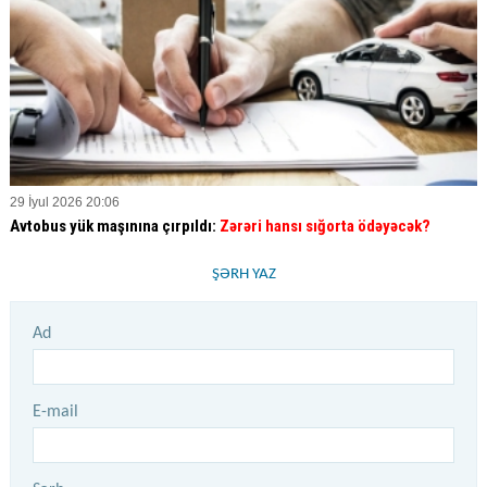
29 İyul 2026 20:06
Avtobus yük maşınına çırpıldı:
Zərəri hansı sığorta ödəyəcək?
ŞƏRH YAZ
Ad
E-mail