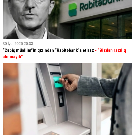
30 İyul 2026 20:33
“Cəbiş müəllim”in qızından “Rabitəbank”a etiraz
- “Bizdən razılıq
alınmayıb”