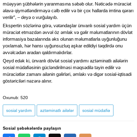
müəyyən şübhələrin yaranmasına səbəb olur. Nəticədə müraciət
əlavə qiymətləndirməyə cəlb edilir və bir çox hallarda imtina qərarı
verilir”, – deyə o vurğulayıb.
Ekspertin sözlərinə görə, vətəndaşlar ünvanlı sosial yardım üçün
müraciət etməzdən əvvəl öz əmlak və gəlir məlumatlarının dövlət
informasiya bazalarında əks olunan məlumatlarla uyğunluğunu
yoxlamalı, hər hansı uyğunsuzluq aşkar edildiyi təqdirdə onu
əvvəlcədən aradan qaldırmalıdırlar.
Qeyd edək ki, ünvanlı dövlət sosial yardımı aztəminatlı ailələrin
sosial müdafiəsinin gücləndirilməsi məqsədilə təyin edilir və
müraciətlər zamanı ailənin gəlirləri, əmlakı və digər sosial-iqtisadi
göstəriciləri nəzərə alınır.
Oxunub
: 520
sosial yardım
aztəminatlı ailələr
sosial müdafiə
Sosial şəbəkələrdə paylaşın