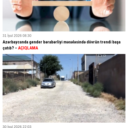
31 İyul 2026 08:30
Azərbaycanda gender bərabərliyi məsələsində dövrün trendi başa
çatıb? –
AÇIQLAMA
30 İyul 2026 22:03