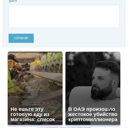
Şərh
GÖNDƏR
Не ешьте эту
В ОАЭ произошло
готовую еду из
жестокое убийство
магазина: список
криптомиллионера