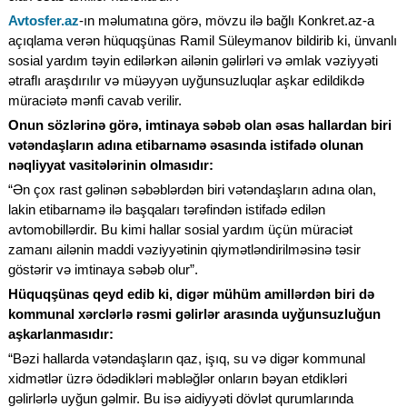
Avtosfer.az
-ın məlumatına görə, mövzu ilə bağlı Konkret.az-a
açıqlama verən hüquqşünas Ramil Süleymanov bildirib ki, ünvanlı
sosial yardım təyin edilərkən ailənin gəlirləri və əmlak vəziyyəti
ətraflı araşdırılır və müəyyən uyğunsuzluqlar aşkar edildikdə
müraciətə mənfi cavab verilir.
Onun sözlərinə görə, imtinaya səbəb olan əsas hallardan biri
vətəndaşların adına etibarnamə əsasında istifadə olunan
nəqliyyat vasitələrinin olmasıdır:
“Ən çox rast gəlinən səbəblərdən biri vətəndaşların adına olan,
lakin etibarnamə ilə başqaları tərəfindən istifadə edilən
avtomobillərdir. Bu kimi hallar sosial yardım üçün müraciət
zamanı ailənin maddi vəziyyətinin qiymətləndirilməsinə təsir
göstərir və imtinaya səbəb olur”.
Hüquqşünas qeyd edib ki, digər mühüm amillərdən biri də
kommunal xərclərlə rəsmi gəlirlər arasında uyğunsuzluğun
aşkarlanmasıdır:
“Bəzi hallarda vətəndaşların qaz, işıq, su və digər kommunal
xidmətlər üzrə ödədikləri məbləğlər onların bəyan etdikləri
gəlirlərlə uyğun gəlmir. Bu isə aidiyyəti dövlət qurumlarında