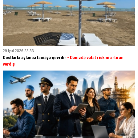
29 İyul 2026 23:33
Dostlarla əyləncə faciəyə çevrilir
- Dənizdə vəfat riskini artıran
vərdiş