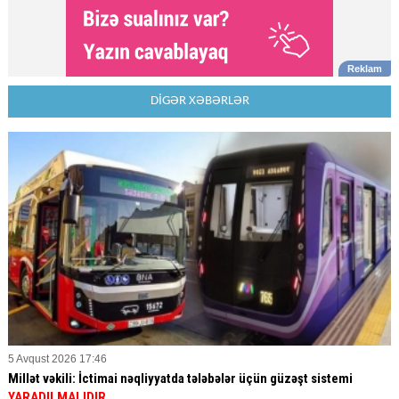
DİGƏR XƏBƏRLƏR
5 Avqust 2026 17:46
Millət vəkili: İctimai nəqliyyatda tələbələr üçün güzəşt sistemi
YARADILMALIDIR