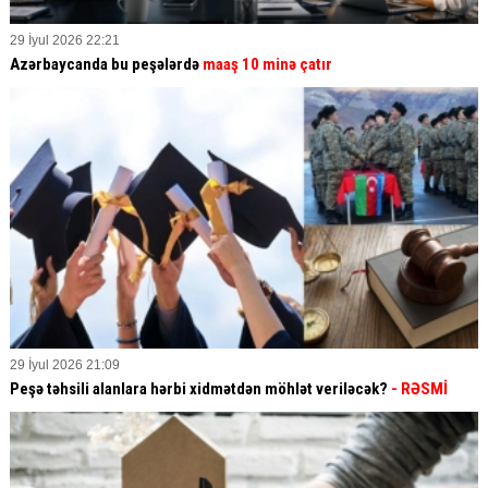
29 İyul 2026 22:21
Azərbaycanda bu peşələrdə
maaş 10 minə çatır
29 İyul 2026 21:09
Peşə təhsili alanlara hərbi xidmətdən möhlət veriləcək?
- RƏSMİ