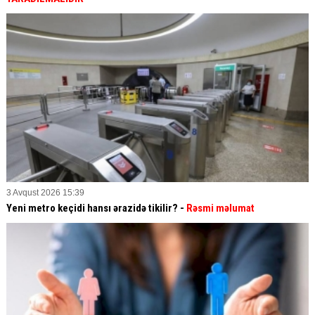
3 Avqust 2026 15:39
Yeni metro keçidi hansı ərazidə tikilir? -
Rəsmi məlumat